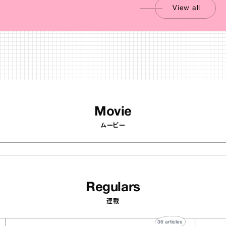
View all
Movie
ムービー
Regulars
連載
icles
36
articles