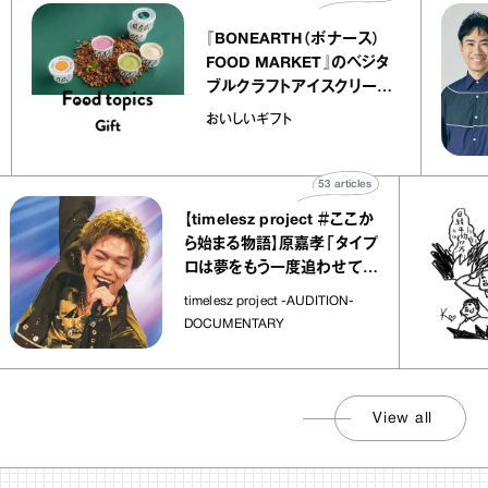
『BONEARTH（ボナース）
リエ
FOOD MARKET』のベジタ
キャ
ブルクラフトアイスクリーム
ico
｜真野知子の「おいしいギフ
おいしいギフト
ト」
53
articles
【timelesz project ＃ここか
ら始まる物語】原嘉孝「タイプ
ロは夢をもう一度追わせてく
れた場所」
timelesz project -AUDITION-
DOCUMENTARY
View all