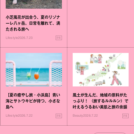
小芝風花が出合う、夏のリゾナ
ーレ八ヶ岳。日常を離れて、満
たされる旅へ
PR
Lifestyle
2026.7.23
【夏の癒やし旅・小浜島】青い
風土が生んだ、地域の原料がた
海とサトウキビが待つ、小さな
っぷり！ 〈旅するルルルン〉で
島へ
叶えるうるおい美肌と旅の余韻
PR
PR
Lifestyle
2026.7.22
Beauty
2026.7.22