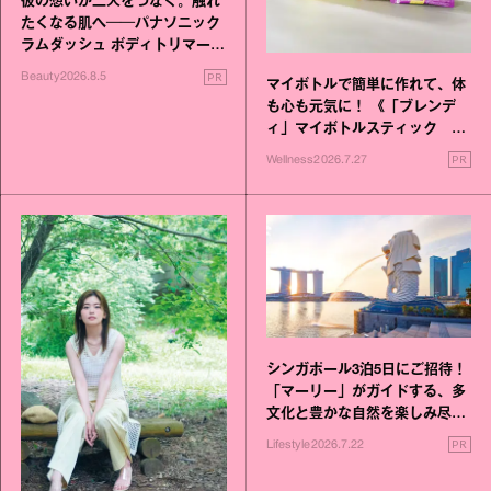
彼の想いが二人をつなぐ。触れ
たくなる肌へ──パナソニック
ラムダッシュ ボディトリマーが
進化！
PR
Beauty
2026.8.5
マイボトルで簡単に作れて、体
も心も元気に！ 《「ブレンデ
ィ」マイボトルスティック い
いこと毎日》シリーズが誕生
PR
Wellness
2026.7.27
シンガポール3泊5日にご招待！
「マーリー」がガイドする、多
文化と豊かな自然を楽しみ尽く
す旅
PR
Lifestyle
2026.7.22