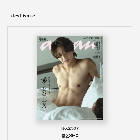
Latest issue
No.2507
愛とSEX