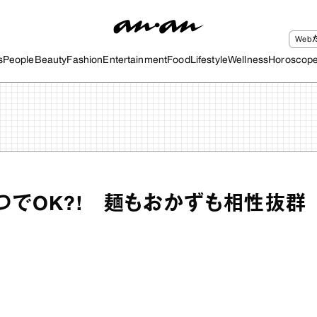
We
s
People
Beauty
Fashion
Entertainment
Food
Lifestyle
Wellness
Horoscop
つでOK?! 麺もおかずも相性抜群