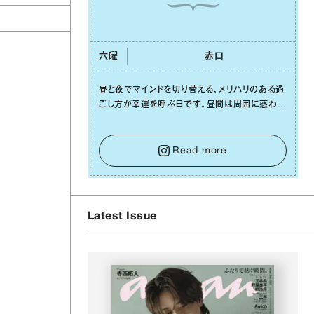
六曜
⾚⼝
昼と夜でマインドを切り替える、メリハリのある過
ごし⽅が幸運を呼ぶ⽇です。昼間は周囲に惑わさ
れず、「⾃分の本分を淡々と全うする」ブレない軸
をキープして。そして夜は、疲れや寂しさから⽢
い⾔葉に流されないよう、⼼にしっかりブレーキ
Read more
をかけること。この意識の切り替えが、あなたに
確かな安⼼感をもたらすはずです。
Latest Issue