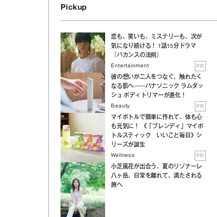
Pickup
恋も、笑いも、ミステリーも。次が
気になり続ける！ 1話15分ドラマ
『バカンスの法則』
Entertainment
PR
彼の想いが二人をつなぐ。触れたく
なる肌へ──パナソニック ラムダッ
シュ ボディトリマーが進化！
Beauty
PR
マイボトルで簡単に作れて、体も心
も元気に！ 《「ブレンディ」マイボ
トルスティック いいこと毎日》シ
リーズが誕生
Wellness
PR
小芝風花が出合う、夏のリゾナーレ
八ヶ岳。日常を離れて、満たされる
旅へ