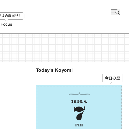
bだけの深掘り！
e
Focus
Today's Koyomi
今日の暦
2026
.
8
.
7
FRI