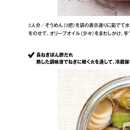
2人分／そうめん（3把）を袋の表示通りに茹でて水に
をのせて、オリーブオイル（少々）をまわしかけ、手
長ねぎぽん酢だれ
熱した調味液でねぎに軽く火を通して。冷蔵保