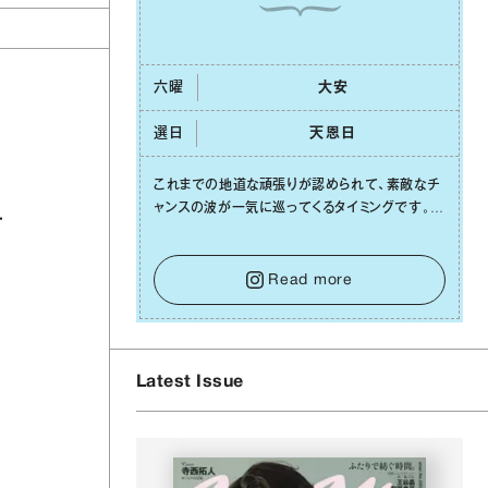
六曜
⼤安
選日
天恩⽇
これまでの地道な頑張りが認められて、素敵なチ
ャンスの波が⼀気に巡ってくるタイミングです。周
囲からの温かいサポートや嬉しいお誘いは、遠慮
せずに笑顔で受け取りましょう。みんなと⼀緒に
幸せになっていくイメージを持って⼀歩を踏み出
Read more
して。⼀⼈⼀⼈の良いところが混ざり合い、ハッピ
ーな未来が形作られていきます。
Latest Issue