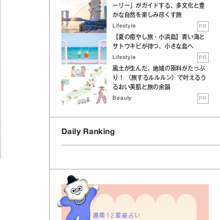
ーリー」がガイドする、多文化と豊
かな自然を楽しみ尽くす旅
Lifestyle
PR
【夏の癒やし旅・小浜島】青い海と
サトウキビが待つ、小さな島へ
Lifestyle
PR
風土が生んだ、地域の原料がたっぷ
り！ 〈旅するルルルン〉で叶えるう
るおい美肌と旅の余韻
Beauty
PR
Daily Ranking
週間12星座占い