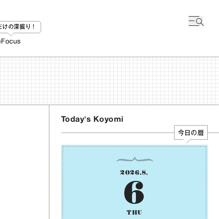
bだけの深掘り！
e
Focus
Today's Koyomi
今日の暦
2026
.
8
.
6
THU