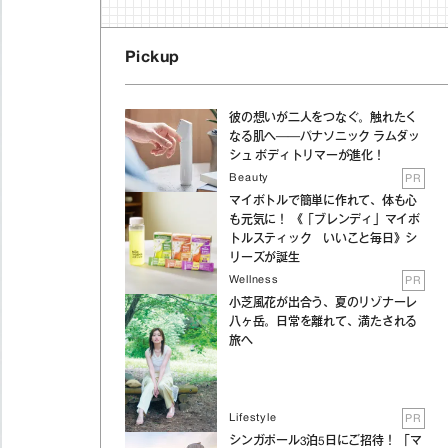
Pickup
彼の想いが二人をつなぐ。触れたく
なる肌へ──パナソニック ラムダッ
シュ ボディトリマーが進化！
Beauty
PR
マイボトルで簡単に作れて、体も心
も元気に！ 《「ブレンディ」マイボ
トルスティック いいこと毎日》シ
リーズが誕生
Wellness
PR
小芝風花が出合う、夏のリゾナーレ
八ヶ岳。日常を離れて、満たされる
旅へ
Lifestyle
PR
シンガポール3泊5日にご招待！ 「マ