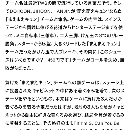
チーム名は最近TWSの間で流行している言葉だそう。そし
てDOHOON、JIHOON、HANJINが“萌え萌えキュン”ならぬ
「まえまえキュン」チームと命名。ゲームの内容は、メインス
テージから両端に伸びる花道からセンターステージまでを使
って、ミニ自転車（三輪車）、二人三脚、けん玉の３つのリレー
勝負。スタートから序盤、大きくリードした「まえまえキュン」
チームだったがけん玉で大ブレーキ、その間に「このシュー
ズはいくらですか？ 450円です」チームがゴールを決め、勝
敗が決まった。
負けた「まえまえキュン」チームへの罰ゲームは、ステージ上
に設置されたキャビネットの中にある着ぐるみを着て、次のス
テージをやるというもの。本来はゲームに負けた３人だけが
着ぐるみを着る予定だったはずが、残りの３人もなぜかキャビ
ネットから自由に好きな着ぐるみを選び、結局全員が着ぐるみ
に着替えることに。その格好のまま「If I'm S, Can You Be