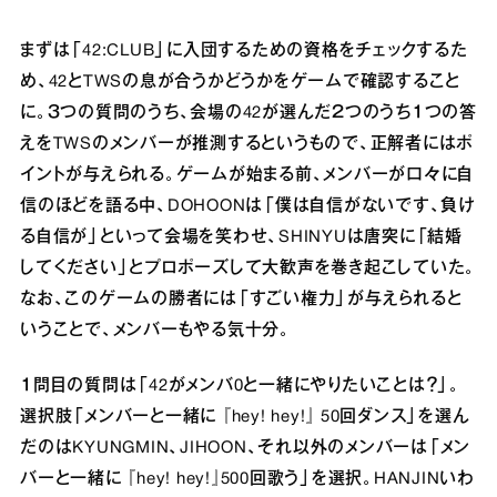
まずは「42:CLUB」に入団するための資格をチェックするた
め、42とTWSの息が合うかどうかをゲームで確認すること
に。３つの質問のうち、会場の42が選んだ２つのうち１つの答
えをTWSのメンバーが推測するというもので、正解者にはポ
イントが与えられる。ゲームが始まる前、メンバーが口々に自
信のほどを語る中、DOHOONは「僕は自信がないです、負け
る自信が」といって会場を笑わせ、SHINYUは唐突に「結婚
してください」とプロポーズして大歓声を巻き起こしていた。
なお、このゲームの勝者には「すごい権力」が与えられると
いうことで、メンバーもやる気十分。
１問目の質問は「42がメンバ0と一緒にやりたいことは？」。
選択肢「メンバーと一緒に 『hey! hey!』 50回ダンス」を選ん
だのはKYUNGMIN、JIHOON、それ以外のメンバーは「メン
バーと一緒に 『hey! hey!』500️回歌う」を選択。HANJINいわ