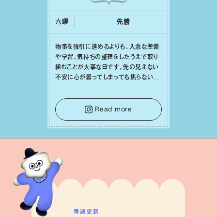
六曜
先勝
物事を強引に進めるよりも、⼊念な準備
や学習、気持ちの整理をしたうえで取り
組むことが⼤事な⽇です。先の⾒えない
不安に⼼が曇ってしまっても焦らない
で。意思を伝える⼯夫をしたり、あなた⾃
⾝や疲れていそうな⼈をいたわることに
時間を使いましょう。ここでしっかりとエ
Read more
ネルギーを蓄え、困難を乗り越える⼒に
変えましょう。
毎週更新