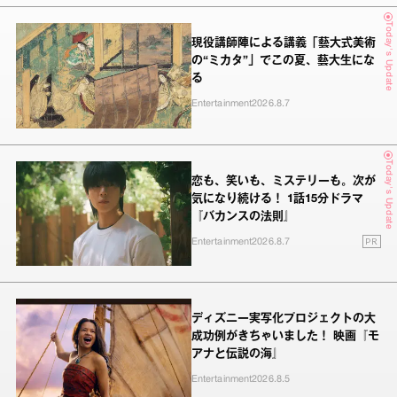
Today's Update
現役講師陣による講義「藝大式美術
の“ミカタ”」でこの夏、藝大生にな
る
Entertainment
2026.8.7
Today's Update
恋も、笑いも、ミステリーも。次が
気になり続ける！ 1話15分ドラマ
『バカンスの法則』
PR
Entertainment
2026.8.7
ディズニー実写化プロジェクトの大
成功例がきちゃいました！ 映画『モ
アナと伝説の海』
Entertainment
2026.8.5