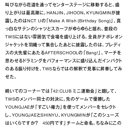
叫びながら花道を通ってセンターステージに移動すると、盛
り上がりは最高潮に。HANJIN、JIHOON、KYUNGMINが披
露したのはNCT Uの「Make A Wish (Birthday Song)」。真
っ白なサテンのシャツとスカーフがゆらゆらと揺れ、普段の
TWSにはない雰囲気で会場を盛り上げる。全員がナポレオン
ジャケットを羽織って集合したあとに披露したのは、プレディ
スの大先輩にあたるAFTERSCHOOLの「Bang!」。マーチを
思わせるドラミングをパフォーマンスに盛り込んだインパクト
のある振り付けを、TWSならではの解釈で見事に昇華してみ
せた。
続いてのコーナーでは「42:CLUB ミニ運動会」と題して、
TWSのメンバー同士の対決に。先のゲームで優勝した
YOUNGJAEが「すごい権力」を使ってメンバーをセレクト
し、YOUNGJAEとSHINYU、KYUNGMINが「このシューズ
はいくらですか？ 450円です」チームと命名。ちなみにこの