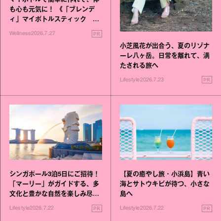
マイボトルで簡単に作れて、体
も心も元気に！ 《「ブレンデ
ィ」マイボトルスティック い
いこと毎日》シリーズが誕生
PR
Wellness
2026.7.27
小芝風花が出合う、夏のリゾナ
ーレ八ヶ岳。日常を離れて、満
たされる旅へ
PR
Lifestyle
2026.7.23
シンガポール3泊5日にご招待！
【夏の癒やし旅・小浜島】青い
「マーリー」がガイドする、多
海とサトウキビが待つ、小さな
文化と豊かな自然を楽しみ尽く
島へ
す旅
PR
PR
Lifestyle
2026.7.22
Lifestyle
2026.7.22