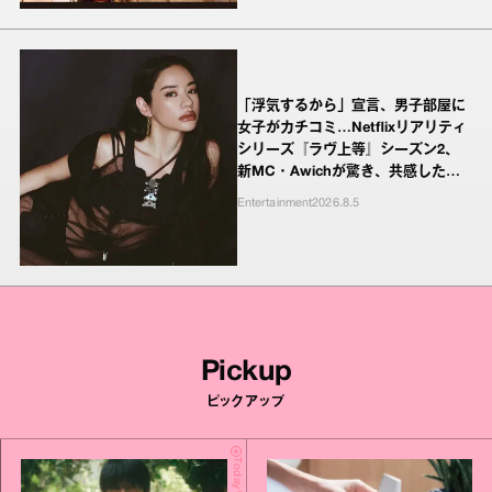
「浮気するから」宣言、男子部屋に
女子がカチコミ…Netflixリアリティ
シリーズ『ラヴ上等』シーズン2、
新MC・Awichが驚き、共感したヤ
ンキーたちの本気の恋模様
Entertainment
2026.8.5
Pickup
ピックアップ