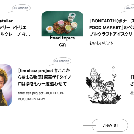
40
articles
QUALLY atelier
『BONEART
OLE（イクアリー アトリエ
FOOD MAR
ーレ）』のミルクレープ キャ
ブルクラフトア
メルバニーユほか｜chico
｜真野知子の
菓子な宝物
おいしいギフト
“お菓子な宝物”
ト」
53
articles
【timelesz project ＃ここか
「日経平均
ら始まる物語】原嘉孝「タイプ
さんが解
ロは夢をもう一度追わせてく
れた場所」
社会のじか
timelesz project -AUDITION-
DOCUMENTARY
View all