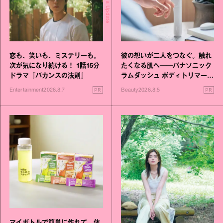
Today's Update
恋も、笑いも、ミステリーも。
彼の想いが二人をつなぐ。触れ
次が気になり続ける！ 1話15分
たくなる肌へ──パナソニック
ドラマ『バカンスの法則』
ラムダッシュ ボディトリマーが
進化！
PR
PR
Entertainment
2026.8.7
Beauty
2026.8.5