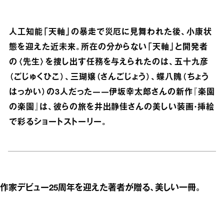
人工知能「天軸」の暴走で災厄に見舞われた後、小康状
態を迎えた近未来。所在の分からない「天軸」と開発者
の〈先生〉を捜し出す任務を与えられたのは、五十九彦
（ごじゅくひこ）、三瑚嬢（さんごじょう）、蝶八隗（ちょう
はっかい）の3人だった――伊坂幸太郎さんの新作『楽園
の楽園』は、彼らの旅を井出静佳さんの美しい装画・挿絵
で彩るショートストーリー。
作家デビュー25周年を迎えた著者が贈る、美しい一冊。