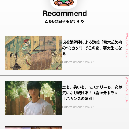
Recommend
こちらの記事もおすすめ
Today's Update
現役講師陣による講義「藝大式美術
の“ミカタ”」でこの夏、藝大生にな
る
Entertainment
2026.8.7
Today's Update
恋も、笑いも、ミステリーも。次が
気になり続ける！ 1話15分ドラマ
『バカンスの法則』
PR
Entertainment
2026.8.7