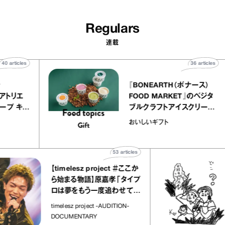
Regulars
連載
40
articles
36
artic
elier
『BONEARTH（ボナース
アリー アトリエ
FOOD MARKET』のベジ
ルクレープ キャ
ブルクラフトアイスクリー
ほか｜chico
｜真野知子の「おいしい
おいしいギフト
物”
ト」
53
articles
【timelesz project ＃ここか
ら始まる物語】原嘉孝「タイプ
ロは夢をもう一度追わせてく
れた場所」
timelesz project -AUDITION-
DOCUMENTARY