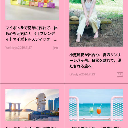
マイボトルで簡単に作れて、体
も心も元気に！ 《「ブレンデ
ィ」マイボトルスティック い
いこと毎日》シリーズが誕生
PR
Wellness
2026.7.27
小芝風花が出合う、夏のリゾナ
ーレ八ヶ岳。日常を離れて、満
たされる旅へ
PR
Lifestyle
2026.7.23