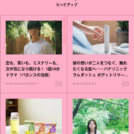
ピックアップ
Today's Update
恋も、笑いも、ミステリーも。
彼の想いが二人をつなぐ。触れ
次が気になり続ける！ 1話15分
たくなる肌へ──パナソニック
ドラマ『バカンスの法則』
ラムダッシュ ボディトリマーが
進化！
PR
PR
Entertainment
2026.8.7
Beauty
2026.8.5