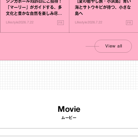
シンガポール3泊5日にご招待！
【夏の癒やし旅・小浜島】青い
「マーリー」がガイドする、多
海とサトウキビが待つ、小さな
文化と豊かな自然を楽しみ尽く
島へ
す旅
PR
PR
Lifestyle
2026.7.22
Lifestyle
2026.7.22
View all
Movie
ムービー