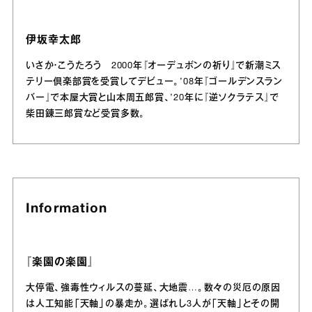
伊坂幸太郎
いさか・こうたろう 2000年『オーデュボンの祈り』で新潮ミス
テリー倶楽部賞を受賞してデビュー。’08年『ゴールデンスラン
バー』で本屋大賞と山本周五郎賞、’20年に『逆ソクラテス』で
柴田錬三郎賞など受賞多数。
Information
『楽園の楽園』
大停電、強毒性ウィルスの蔓延、大地震…。数々の災厄の原因
は人工知能「天軸」の暴走か。選ばれし3人が「天軸」とその開