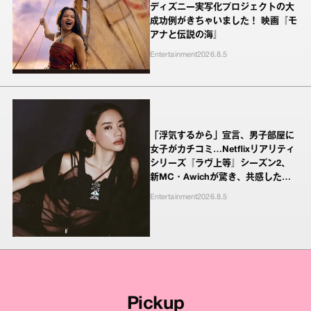
ディズニー実写化プロジェクトの大
成功例がきちゃいました！ 映画『モ
アナと伝説の海』
Entertainment
2026.8.5
「浮気するから」宣言、男子部屋に
女子がカチコミ…Netflixリアリティ
シリーズ『ラヴ上等』シーズン2、
新MC・Awichが驚き、共感したヤ
ンキーたちの本気の恋模様
Entertainment
2026.8.5
Pickup