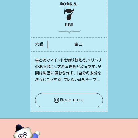
2026
.
8
.
7
FRI
六曜
⾚⼝
昼と夜でマインドを切り替える、メリハリ
のある過ごし⽅が幸運を呼ぶ⽇です。昼
間は周囲に惑わされず、「⾃分の本分を
淡々と全うする」ブレない軸をキープし
て。そして夜は、疲れや寂しさから⽢い
⾔葉に流されないよう、⼼にしっかりブ
レーキをかけること。この意識の切り替
Read more
えが、あなたに確かな安⼼感をもたらす
はずです。