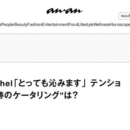
We
s
People
Beauty
Fashion
Entertainment
Food
Lifestyle
Wellness
Horoscop
Rachel「とっても沁みます」 テンショ
跡のケータリング”は？