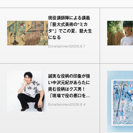
現役講師陣による講義
「藝大式美術の“ミカ
タ”」でこの夏、藝大生
になる
Entertainment
2026.8.7
誠実な役柄の印象が強
い中沢元紀があらたに
挑む役柄はクズ男！
「現場で役の悪口を言
われるのが新鮮でした
Entertainment
2026.8.4
（笑）」