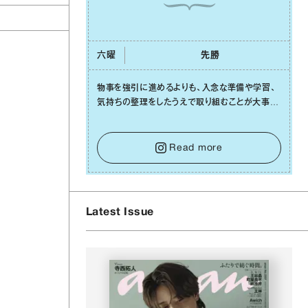
六曜
先勝
物事を強引に進めるよりも、⼊念な準備や学習、
気持ちの整理をしたうえで取り組むことが⼤事な
⽇です。先の⾒えない不安に⼼が曇ってしまって
も焦らないで。意思を伝える⼯夫をしたり、あなた
⾃⾝や疲れていそうな⼈をいたわることに時間を
Read more
使いましょう。ここでしっかりとエネルギーを蓄
え、困難を乗り越える⼒に変えましょう。
Latest Issue