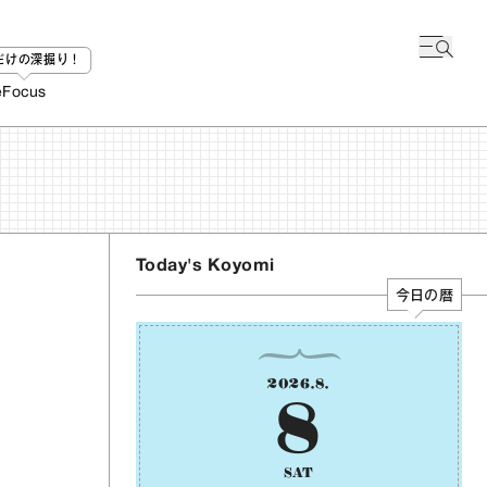
bだけの深掘り！
e
Focus
Today's Koyomi
今日の暦
2026
.
8
.
8
SAT