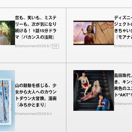
恋も、笑いも、ミステ
ディズニ
リーも。次が気になり
ジェクト
続ける！ 1話15分ドラ
きちゃい
マ『バカンスの法則』
『モアナ
PR
Entertainment
2026.8.7
Entertainm
島田珠代
き、キン
山の鼓動を感じる、少
異色のユ
女から大人へのカウン
ト“AKT
トダウン大冒険。漫画
Entertainm
『みちかとまり』
Entertainment
2026.8.4