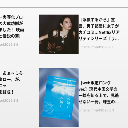
ー実写化プロ
「浮気するから」宣
の大成功例が
言、男子部屋に女子が
ました！ 映画
カチコミ…Netflixリア
と伝説の海』
リティシリーズ『ラヴ
ent
2026.8.5
上等』シーズン2、新
Entertainment
2026.8.5
MC・Awichが驚き、
共感したヤンキーたち
の本気の恋模様
、あぁ〜しら
タロー。が、
【web限定ロング
ニッ
ver.】現代中国文学の
”を結成！
一端を知る上で、見逃
ent
2026.8.3
せない一冊。珠玉の編
が並ぶ『雪の如く山の
Entertainment
2026.8.3
如く』