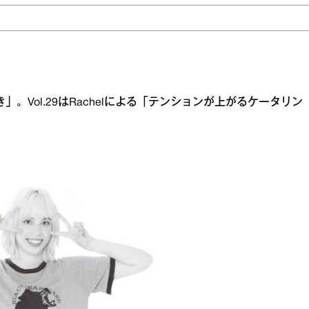
にっき」。Vol.29はRachelによる「テンションが上がるケータリン