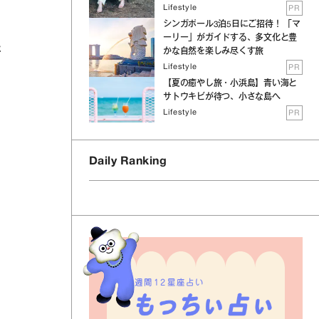
Lifestyle
PR
シンガポール3泊5日にご招待！ 「マ
ーリー」がガイドする、多文化と豊
た
かな自然を楽しみ尽くす旅
Lifestyle
PR
【夏の癒やし旅・小浜島】青い海と
サトウキビが待つ、小さな島へ
Lifestyle
PR
Daily Ranking
週間12星座占い