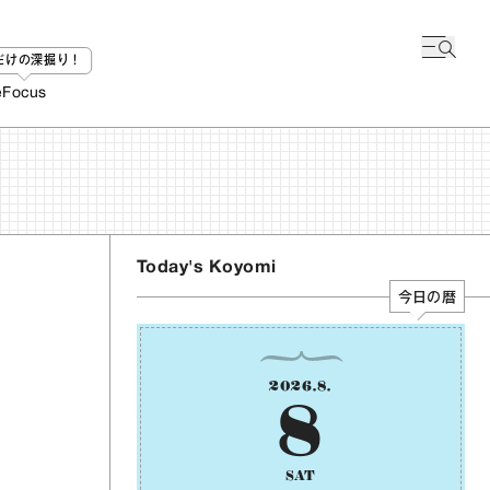
bだけの深掘り！
e
Focus
Today's Koyomi
今日の暦
2026
.
8
.
8
SAT