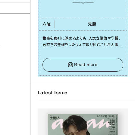
六曜
先勝
物事を強引に進めるよりも、⼊念な準備や学習、
ま
気持ちの整理をしたうえで取り組むことが⼤事な
⽇です。先の⾒えない不安に⼼が曇ってしまって
も焦らないで。意思を伝える⼯夫をしたり、あなた
⾃⾝や疲れていそうな⼈をいたわることに時間を
Read more
使いましょう。ここでしっかりとエネルギーを蓄
え、困難を乗り越える⼒に変えましょう。
Latest Issue