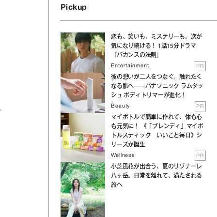
Pickup
恋も、笑いも、ミステリーも。次が
気になり続ける！ 1話15分ドラマ
『バカンスの法則』
Entertainment
PR
彼の想いが二人をつなぐ。触れたく
なる肌へ──パナソニック ラムダッ
シュ ボディトリマーが進化！
Beauty
PR
マイボトルで簡単に作れて、体も心
も元気に！ 《「ブレンディ」マイボ
トルスティック いいこと毎日》シ
リーズが誕生
Wellness
PR
小芝風花が出合う、夏のリゾナーレ
八ヶ岳。日常を離れて、満たされる
旅へ