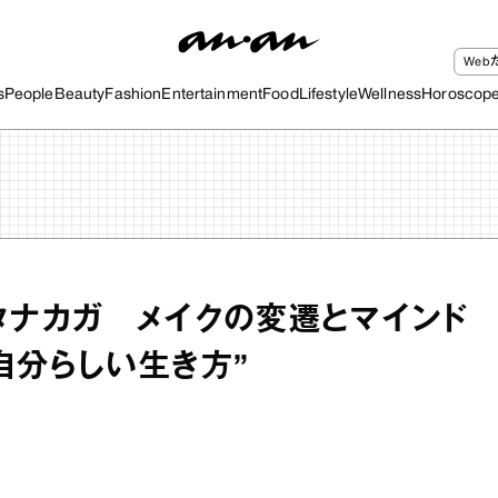
We
s
People
Beauty
Fashion
Entertainment
Food
Lifestyle
Wellness
Horoscop
タナカガ メイクの変遷とマインド
自分らしい生き方”