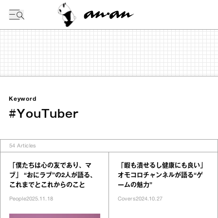
今日の暦
Keyword
#YouTuber
54
Articles
「僕たちは心の友であり、マ
「暇も潰せるし健康にも良い」
ブ」 “おにラブ”の2人が語る、
オモコロチャンネルが語る“ゲ
これまでとこれからのこと
ームの魅力”
People
2025.11.18
Covers
2024.10.27