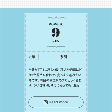
2026
.
8
.
9
SUN
六曜
友引
⾃分が「これだ！」と信じる⼈や⽬標にピ
タッと照準を合わせ、真っすぐ進みたい
時です。周囲の環境がめまぐるしく変わ
り、つい⽬移りしそうになっても、あれこ
れ迷う必要はありません。余計なノイズ
をそっと⼿放し、⽬の前のことに集中しま
しょう。そのブレない決意が、あなたにと
Read more
って有意義で安定した成果を引き寄せま