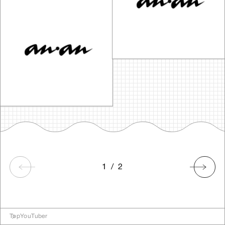
1
/
2
Top
YouTuber