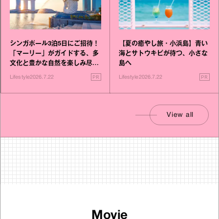
シンガポール3泊5日にご招待！
【夏の癒やし旅・小浜島】青い
「マーリー」がガイドする、多
海とサトウキビが待つ、小さな
文化と豊かな自然を楽しみ尽く
島へ
す旅
PR
PR
Lifestyle
2026.7.22
Lifestyle
2026.7.22
View all
Movie