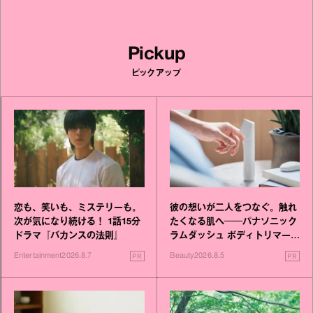
Pickup
ピックアップ
恋も、笑いも、ミステリーも。
彼の想いが二人をつなぐ。触れ
次が気になり続ける！ 1話15分
たくなる肌へ──パナソニック
ドラマ『バカンスの法則』
ラムダッシュ ボディトリマーが
進化！
PR
PR
Entertainment
2026.8.7
Beauty
2026.8.5