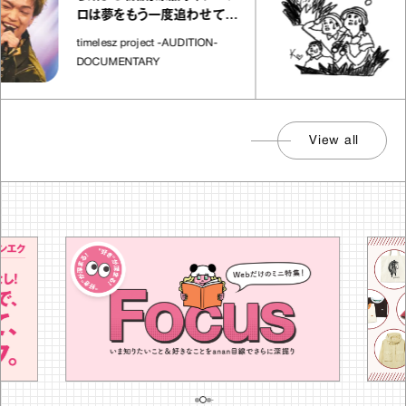
さん
ロは夢をもう一度追わせてく
れた場所」
社会
timelesz project -AUDITION-
DOCUMENTARY
View all