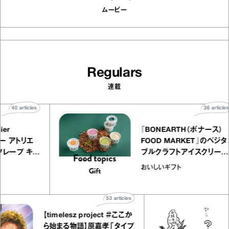
ムービー
Regulars
連載
40
articles
3
Y atelier
『BONEARTH（ボナ
イクアリー アトリエ
FOOD MARKET』
』のミルクレープ キャ
ブルクラフトアイス
ニーユほか｜chico
｜真野知子の「おい
宝物
おいしいギフト
子な宝物”
ト」
53
articles
【timelesz project ＃ここか
「日
ら始まる物語】原嘉孝「タイプ