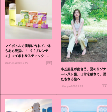
マイボトルで簡単に作れて、体
も心も元気に！ 《「ブレンデ
ィ」マイボトルスティック い
いこと毎日》シリーズが誕生
PR
Wellness
2026.7.27
小芝風花が出合う、夏のリゾナ
ーレ八ヶ岳。日常を離れて、満
たされる旅へ
PR
Lifestyle
2026.7.23