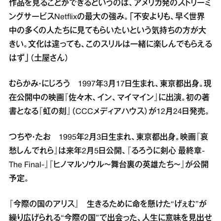
作品を見ることができるというのは、アメリカ発のストリーミ
ングサービスNetflixの最大の強み。「不安よりも、早く世界
中の多くの人たちに見てもらいたいという気持ちの方が大
きい。文化は違っても、このスリルは一緒に楽しんでもらえる
はず」（土屋さん）
むらかみ・にじろう 1997年3月17日生まれ、東京都出身。現
在公開中の映画『佐々木、イン、マイマイン』に出演。初の著
書となる『虹の刻』（CCCメディアハウス）が12月24日発売。
つちや・たお 1995年2月3日生まれ、東京都出身。映画『哀
愁しんでれら』は来年2月5日公開、『るろうに剣心 最終章‐
The Final‐』『ヒノマルソウル～舞台裏の英雄たち～』が公開
予定。
『今際の国のアリス』 生きるために命を懸けた“げぇむ”が
繰り広げられる“今際の国”で出会った、人生に意味を見出せ