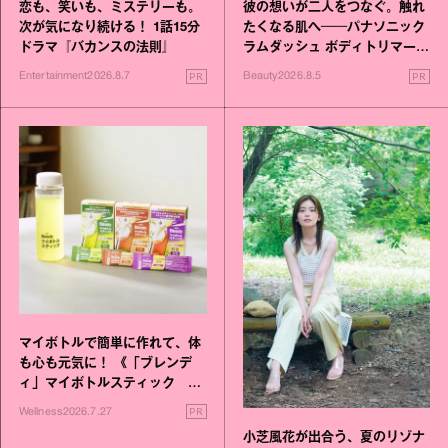
恋も、笑いも、ミステリーも。
彼の想いが二人をつなぐ。触れ
次が気になり続ける！ 1話15分
たくなる肌へ──パナソニック
ドラマ『バカンスの法則』
ラムダッシュ ボディトリマーが
進化！
PR
PR
Entertainment
2026.8.7
Beauty
2026.8.5
マイボトルで簡単に作れて、体
も心も元気に！ 《「ブレンデ
ィ」マイボトルスティック い
いこと毎日》シリーズが誕生
PR
Wellness
2026.7.27
小芝風花が出合う、夏のリゾナ