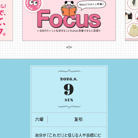
2026
.
8
.
9
SUN
六曜
友引
⾃分が「これだ！」と信じる⼈や⽬標にピ