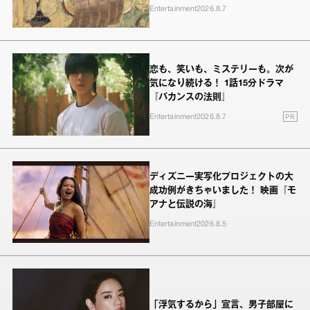
Entertainment
2026.8.7
恋も、笑いも、ミステリーも。次が
気になり続ける！ 1話15分ドラマ
『バカンスの法則』
PR
Entertainment
2026.8.7
ディズニー実写化プロジェクトの大
成功例がきちゃいました！ 映画『モ
アナと伝説の海』
Entertainment
2026.8.5
「浮気するから」宣言、男子部屋に