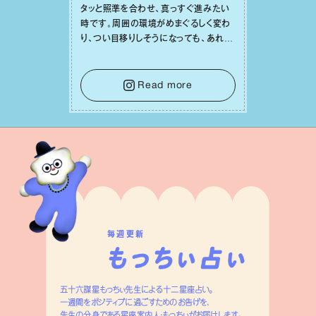
タッと照準を合わせ、真っすぐ進みたい
時です。周囲の環境がめまぐるしく変わ
り、つい⽬移りしそうになっても、あれこ
れ迷う必要はありません。余計なノイズ
をそっと⼿放し、⽬の前のことに集中しま
しょう。そのブレない決意が、あなたにと
Read more
って有意義で安定した成果を引き寄せま
す。
毎週更新
五十六謀星もっちぃ先生による十二星座占い。
一週間をポジティブに過ごすためのお告げを、
先生の分身である星座案内人・もっちぃがお届けします。