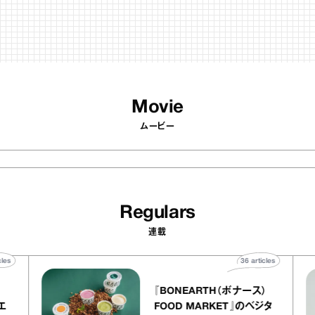
Movie
ムービー
Regulars
連載
40
articles
36
articles
r
『BONEARTH（ボナース）
 アトリエ
FOOD MARKET』のベジタ