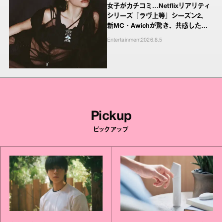
女子がカチコミ…Netflixリアリティ
シリーズ『ラヴ上等』シーズン2、
新MC・Awichが驚き、共感したヤ
ンキーたちの本気の恋模様
Entertainment
2026.8.5
Pickup
ピックアップ