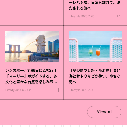
ーレ八ヶ岳。日常を離れて、満
たされる旅へ
PR
Lifestyle
2026.7.23
シンガポール3泊5日にご招待！
【夏の癒やし旅・小浜島】青い
「マーリー」がガイドする、多
海とサトウキビが待つ、小さな
文化と豊かな自然を楽しみ尽く
島へ
す旅
PR
PR
Lifestyle
2026.7.22
Lifestyle
2026.7.22
View all