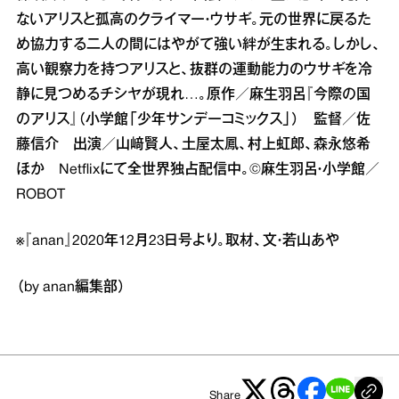
ないアリスと孤高のクライマー・ウサギ。元の世界に戻るた
め協力する二人の間にはやがて強い絆が生まれる。しかし、
高い観察力を持つアリスと、抜群の運動能力のウサギを冷
静に見つめるチシヤが現れ…。原作／麻生羽呂『今際の国
のアリス』（小学館「少年サンデーコミックス」） 監督／佐
藤信介 出演／山﨑賢人、土屋太鳳、村上虹郎、森永悠希
ほか Netflixにて全世界独占配信中。©麻生羽呂・小学館／
ROBOT
※『anan』2020年12月23日号より。取材、文・若山あや
（by anan編集部）
Share