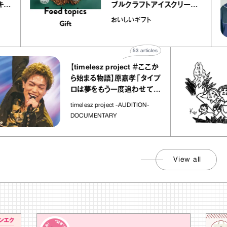
レープ キャ
ブルクラフトアイスクリーム
｜chico
｜真野知子の「おいしいギフ
おいしいギフト
ト」
53
articles
【timelesz project ＃ここか
ら始まる物語】原嘉孝「タイプ
ロは夢をもう一度追わせてく
れた場所」
timelesz project -AUDITION-
DOCUMENTARY
View all