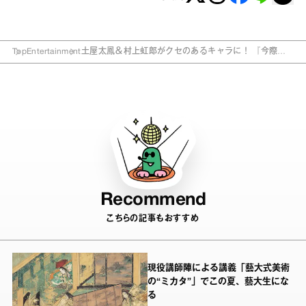
Top
Entertainment
土屋太鳳＆村上虹郎がクセのあるキャラに！ 『今際の
国のアリス』の見どころ
Recommend
こちらの記事もおすすめ
現役講師陣による講義「藝大式美術
の“ミカタ”」でこの夏、藝大生にな
る