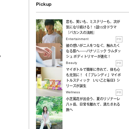
Pickup
恋も、笑いも、ミステリーも。次が
気になり続ける！ 1話15分ドラマ
『バカンスの法則』
Entertainment
PR
彼の想いが二人をつなぐ。触れたく
なる肌へ──パナソニック ラムダッ
っ
シュ ボディトリマーが進化！
Beauty
PR
マイボトルで簡単に作れて、体も心
も元気に！ 《「ブレンディ」マイボ
トルスティック いいこと毎日》シ
リーズが誕生
Wellness
PR
小芝風花が出合う、夏のリゾナーレ
八ヶ岳。日常を離れて、満たされる
旅へ