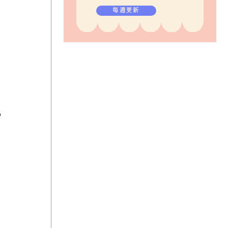
毎週更新
も
る