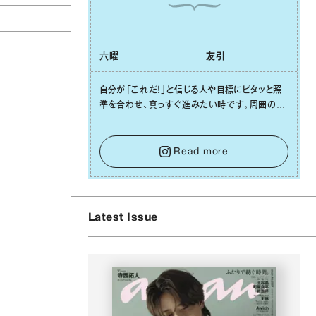
六曜
友引
⾃分が「これだ！」と信じる⼈や⽬標にピタッと照
準を合わせ、真っすぐ進みたい時です。周囲の環
境がめまぐるしく変わり、つい⽬移りしそうになっ
ても、あれこれ迷う必要はありません。余計なノイ
ズをそっと⼿放し、⽬の前のことに集中しましょ
Read more
う。そのブレない決意が、あなたにとって有意義
で安定した成果を引き寄せます。
Latest Issue