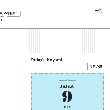
bだけの深掘り！
e
Focus
Today's Koyomi
今日の暦
2026
.
8
.
9
SUN