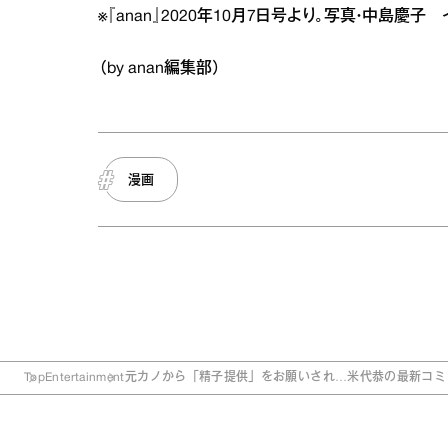
※『anan』2020年10月7日号より。写真・中島慶
（by anan編集部）
漫画
Top
Entertainment
元カノから「精子提供」をお願いされ…米代恭の最新コミ