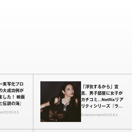
ー実写化プロ
「浮気するから」宣
の大成功例が
言、男子部屋に女子が
ました！ 映画
カチコミ…Netflixリア
と伝説の海』
リティシリーズ『ラヴ
ent
2026.8.5
上等』シーズン2、新
Entertainment
2026.8.5
MC・Awichが驚き、
共感したヤンキーたち