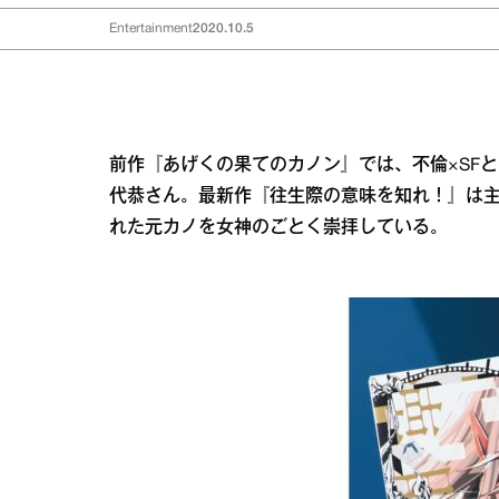
Entertainment
2020.10.5
前作『あげくの果てのカノン』では、不倫×SF
代恭さん。最新作『往生際の意味を知れ！』は主
れた元カノを女神のごとく崇拝している。