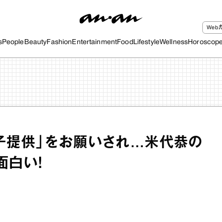
We
s
People
Beauty
Fashion
Entertainment
Food
Lifestyle
Wellness
Horoscop
子提供」をお願いされ…米代恭の
面白い！