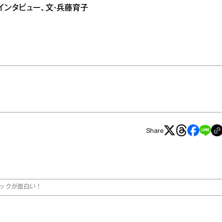
子 インタビュー、文・兵藤育子
Share
ックが面白い！