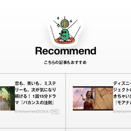
Recommend
こちらの記事もおすすめ
恋も、笑いも、ミステ
ディズニ
リーも。次が気になり
ジェクト
続ける！ 1話15分ドラ
きちゃい
マ『バカンスの法則』
『モアナ
PR
Entertainment
2026.8.7
Entertainm