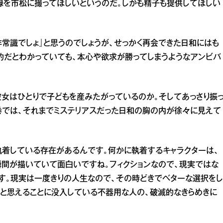
録を市松に撮ってほしいというのだ。しかも精子も提供してほしい
非常識でしょ』と思うのでしょうが、せっかく再会できた日和にはも
的だとわかっていても、本心や欲求が勝ってしまうようなアンビバ
彼女はひとりで子どもを産みたがっているのか。そしてあっさり振
巻では、それまでミステリアスだった日和の胸の内が徐々に見えて
執着している存在があるんです。何かに執着するキャラクターは、
間が描いていて面白いですね。フィクションなので、現実ではな
す。現実は一度きりの人生なので、その時どきでベターな選択をし
と思えることに没入している不器用な人の、破滅的なきらめきに