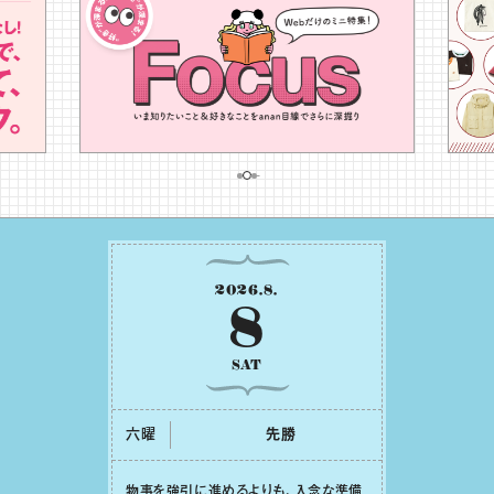
2026
.
8
.
8
SAT
六曜
先勝
物事を強引に進めるよりも、⼊念な準備
や学習、気持ちの整理をしたうえで取り
組むことが⼤事な⽇です。先の⾒えない
不安に⼼が曇ってしまっても焦らない
で。意思を伝える⼯夫をしたり、あなた⾃
⾝や疲れていそうな⼈をいたわることに
時間を使いましょう。ここでしっかりとエ
Read more
ネルギーを蓄え、困難を乗り越える⼒に
変えましょう。