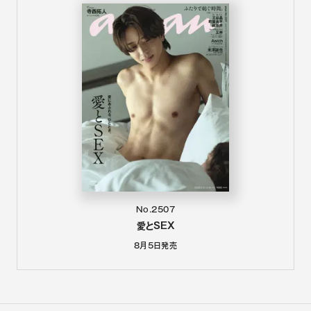
No.2507
愛とSEX
8月5日
発売
anan
BRUTUS
POPEYE
Casa BRUTUS
GINZA
Hanako
&Premium
Tarzan
colocal
Hanakoママ
クロワッサン
クウネル・サロン
こここ
MCS
マガジンワールド
広告掲載
Privacy Policy
当サイトでは、2021年4月1日以降更新記事内および 2021年4月1日以降刊行
の本誌記事内の価格は、原則税込価格で表記しています。
© 1945-
2026
by Magazine House, Ltd. (Tokyo)