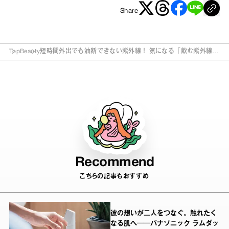
Share
Top
Beauty
短時間外出でも油断できない紫外線！ 気になる「飲む紫外線対
策アイテム」とは？
Recommend
こちらの記事もおすすめ
彼の想いが二人をつなぐ。触れたく
なる肌へ──パナソニック ラムダッ