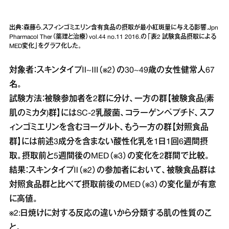
出典：森藤ら.スフィンゴミエリン含有食品の摂取が最小紅斑量に与える影響.Jpn
Pharmacol Ther（薬理と治療）vol.44 no.11 2016.の「表2 試験食品摂取による
MED変化」をグラフ化した。
対象者：スキンタイプⅡ~Ⅲ（※2）の30~49歳の女性健常人67
名。
試験方法：被験参加者を2群に分け、一方の群【被験食品(素
肌のミカタ)群】にはSC-2乳酸菌、コラーゲンペプチド、スフ
ィンゴミエリンを含むヨーグルト、もう一方の群【対照食品
群】には前述3成分を含まない酸性化乳を1日1回6週間摂
取。摂取前と5週間後のMED（※3）の変化を2群間で比較。
結果：スキンタイプⅡ（※2）の参加者において、被験食品群は
対照食品群と比べて摂取前後のMED（※3）の変化量が有意
に高値。
※2:日焼けに対する反応の違いから分類する肌の性質のこ
と。