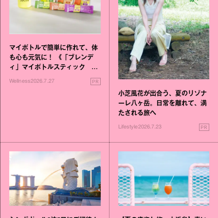
マイボトルで簡単に作れて、体
も心も元気に！ 《「ブレンデ
ィ」マイボトルスティック い
いこと毎日》シリーズが誕生
PR
Wellness
2026.7.27
小芝風花が出合う、夏のリゾナ
ーレ八ヶ岳。日常を離れて、満
たされる旅へ
PR
Lifestyle
2026.7.23