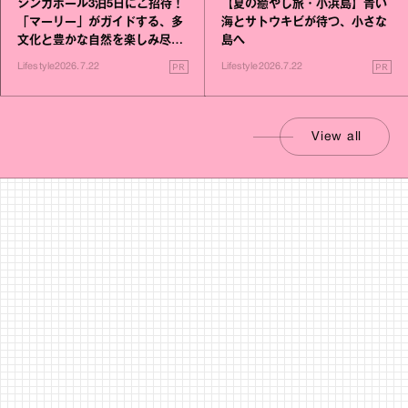
シンガポール3泊5日にご招待！
【夏の癒やし旅・小浜島】青い
「マーリー」がガイドする、多
海とサトウキビが待つ、小さな
文化と豊かな自然を楽しみ尽く
島へ
す旅
PR
PR
Lifestyle
2026.7.22
Lifestyle
2026.7.22
View all
Movie
ムービー