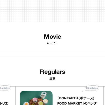
Regulars
連載
40
articles
36
art
telier
『BONEARTH（ボナース
アリー アトリエ
FOOD MARKET』のベ
ミルクレープ キャ
ブルクラフトアイスクリ
ユほか｜chico
｜真野知子の「おいしい
おいしいギフト
宝物”
ト」
53
articles
【timelesz project ＃ここか
ら始まる物語】原嘉孝「タイプ
ロは夢をもう一度追わせてく
れた場所」
timelesz project -AUDITION-
DOCUMENTARY