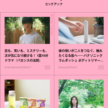
ピックアップ
Today's Update
恋も、笑いも、ミステリーも。
彼の想いが二人をつなぐ。触れ
次が気になり続ける！ 1話15分
たくなる肌へ──パナソニック
ドラマ『バカンスの法則』
ラムダッシュ ボディトリマーが
進化！
PR
PR
Entertainment
2026.8.7
Beauty
2026.8.5