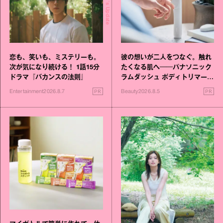
Today's Update
恋も、笑いも、ミステリーも。
彼の想いが二人をつなぐ。触れ
次が気になり続ける！ 1話15分
たくなる肌へ──パナソニック
ドラマ『バカンスの法則』
ラムダッシュ ボディトリマーが
進化！
PR
PR
Entertainment
2026.8.7
Beauty
2026.8.5