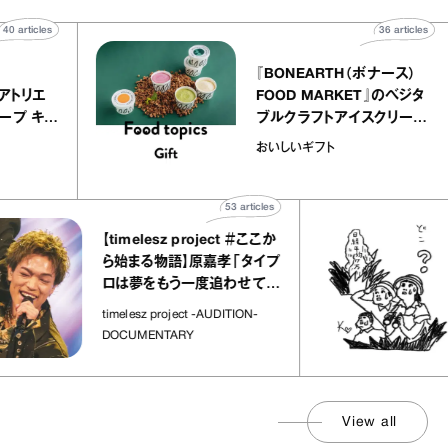
40
articles
36
a
atelier
『BONEARTH（ボナー
クアリー アトリエ
FOOD MARKET』の
ミルクレープ キャ
ブルクラフトアイスク
ユほか｜chico
｜真野知子の「おいし
おいしいギフト
な宝物”
ト」
53
articles
【timelesz project ＃ここか
「
ら始まる物語】原嘉孝「タイプ
さ
ロは夢をもう一度追わせてく
れた場所」
社
timelesz project -AUDITION-
DOCUMENTARY
View all