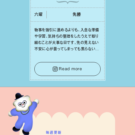
六曜
先勝
物事を強引に進めるよりも、⼊念な準備
や学習、気持ちの整理をしたうえで取り
組むことが⼤事な⽇です。先の⾒えない
不安に⼼が曇ってしまっても焦らない
で。意思を伝える⼯夫をしたり、あなた⾃
⾝や疲れていそうな⼈をいたわることに
時間を使いましょう。ここでしっかりとエ
Read more
ネルギーを蓄え、困難を乗り越える⼒に
変えましょう。
毎週更新