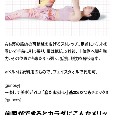
もも裏の筋肉の可動域を広げるストレッチ。足首にベルトを
巻いて手前に引っ張り、脚は抵抗。2秒後、上体側へ脚を脱
力。その位置からまた引っ張り、抵抗、脱力を繰り返す。
※ベルトは衣料用のもので、フェイスタオルで代用可。
[gunosy]
→
楽して美ボディに! 「寝たままトレ」基本の3つ
もチェック！！
[/gunosy]
前屈ができるとカラダにこんなメリッ