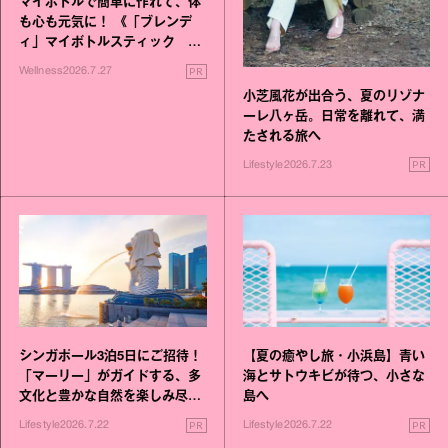
マイボトルで簡単に作れて、体
も心も元気に！ 《「ブレンデ
ィ」マイボトルスティック い
いこと毎日》シリーズが誕生
PR
Wellness
2026.7.27
小芝風花が出合う、夏のリゾナ
ーレ八ヶ岳。日常を離れて、満
たされる旅へ
PR
Lifestyle
2026.7.23
シンガポール3泊5日にご招待！
【夏の癒やし旅・小浜島】青い
「マーリー」がガイドする、多
海とサトウキビが待つ、小さな
文化と豊かな自然を楽しみ尽く
島へ
す旅
PR
PR
Lifestyle
2026.7.22
Lifestyle
2026.7.22