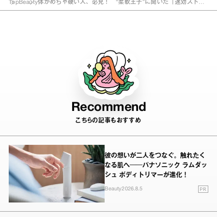
Top
Beauty
体がめちゃ硬い人、必見！ “柔軟王子”に聞いた「速効ストレ
ッチ」
Recommend
こちらの記事もおすすめ
彼の想いが二人をつなぐ。触れたく
なる肌へ──パナソニック ラムダッ
シュ ボディトリマーが進化！
PR
Beauty
2026.8.5