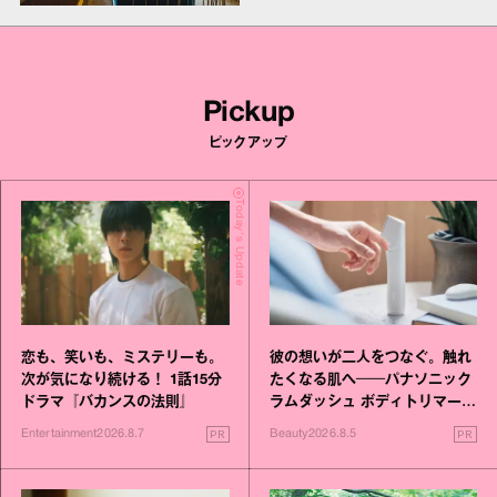
Pickup
ピックアップ
Today's Update
恋も、笑いも、ミステリーも。
彼の想いが二人をつなぐ。触れ
次が気になり続ける！ 1話15分
たくなる肌へ──パナソニック
ドラマ『バカンスの法則』
ラムダッシュ ボディトリマーが
進化！
PR
PR
Entertainment
2026.8.7
Beauty
2026.8.5