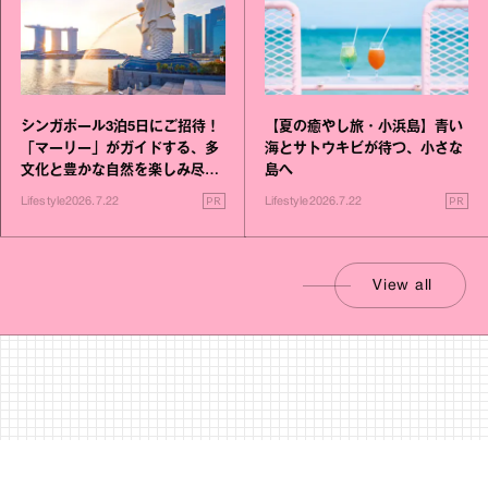
シンガポール3泊5日にご招待！
【夏の癒やし旅・小浜島】青い
「マーリー」がガイドする、多
海とサトウキビが待つ、小さな
文化と豊かな自然を楽しみ尽く
島へ
す旅
PR
PR
Lifestyle
2026.7.22
Lifestyle
2026.7.22
View all