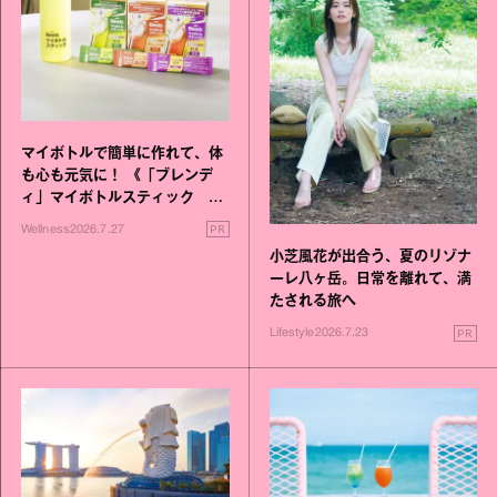
マイボトルで簡単に作れて、体
も心も元気に！ 《「ブレンデ
ィ」マイボトルスティック い
いこと毎日》シリーズが誕生
PR
Wellness
2026.7.27
小芝風花が出合う、夏のリゾナ
ーレ八ヶ岳。日常を離れて、満
たされる旅へ
PR
Lifestyle
2026.7.23