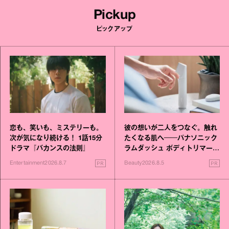
Pickup
ピックアップ
恋も、笑いも、ミステリーも。
彼の想いが二人をつなぐ。触れ
次が気になり続ける！ 1話15分
たくなる肌へ──パナソニック
ドラマ『バカンスの法則』
ラムダッシュ ボディトリマーが
進化！
PR
PR
Entertainment
2026.8.7
Beauty
2026.8.5