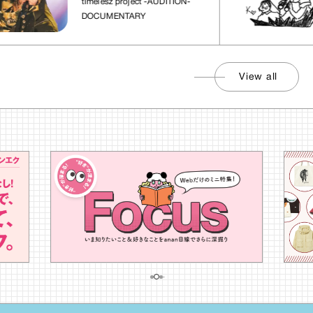
timelesz project -AUDITION-
DOCUMENTARY
View all