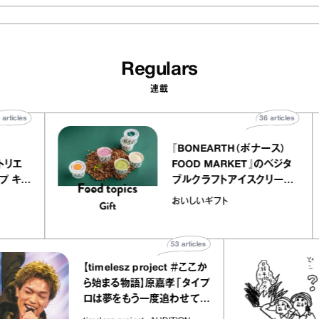
Regulars
連載
40
articles
36
articles
ier
『BONEARTH（ボナース）
ー アトリエ
FOOD MARKET』のベジタ
クレープ キャ
ブルクラフトアイスクリーム
か｜chico
｜真野知子の「おいしいギ
おいしいギフト
”
ト」
53
articles
【timelesz project ＃ここか
ら始まる物語】原嘉孝「タイプ
ロは夢をもう一度追わせてく
れた場所」