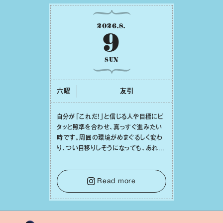
2026
.
8
.
9
SUN
六曜
友引
⾃分が「これだ！」と信じる⼈や⽬標にピ
タッと照準を合わせ、真っすぐ進みたい
時です。周囲の環境がめまぐるしく変わ
り、つい⽬移りしそうになっても、あれこ
れ迷う必要はありません。余計なノイズ
をそっと⼿放し、⽬の前のことに集中しま
しょう。そのブレない決意が、あなたにと
Read more
って有意義で安定した成果を引き寄せま
す。