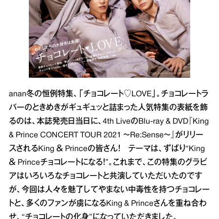
anan冬の恒例特集、「チョコレート♡LOVE」。チョコレートラ
バーのときめきがギュギュッと詰まった人気特集の表紙を飾
るのは、本誌発売日当日に、4th LiveのBlu-ray & DVD『King
& Prince CONCERT TOUR 2021 〜Re:Sense〜』がリリー
スされるKing ＆ Princeの皆さん！ テーマは、ずばり“King
＆ Princeチョコレートになる！”。これまで、この特集のグラビ
アはいろいろなチョコレートと共演していただいたのです
が、今回は人々を魅了してやまない中毒性を持つチョコレー
トと、多くのファンが虜になるKing & Princeさんを重ね合わ
せ、“チョコレートの化身”になっていただきました。