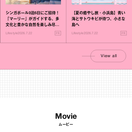
シンガポール3泊5日にご招待！
【夏の癒やし旅・小浜島】青い
「マーリー」がガイドする、多
海とサトウキビが待つ、小さな
文化と豊かな自然を楽しみ尽く
島へ
す旅
PR
PR
Lifestyle
2026.7.22
Lifestyle
2026.7.22
View all
Movie
ムービー