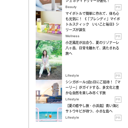
シュ ボディトリマーが進化！
Beauty
PR
マイボトルで簡単に作れて、体も心
も元気に！ 《「ブレンディ」マイボ
トルスティック いいこと毎日》シ
リーズが誕生
Wellness
PR
小芝風花が出合う、夏のリゾナーレ
八ヶ岳。日常を離れて、満たされる
旅へ
Lifestyle
PR
シンガポール3泊5日にご招待！ 「マ
ーリー」がガイドする、多文化と豊
かな自然を楽しみ尽くす旅
Lifestyle
PR
【夏の癒やし旅・小浜島】青い海と
サトウキビが待つ、小さな島へ
Lifestyle
PR