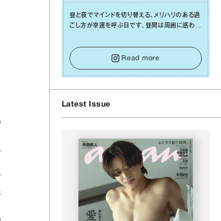
昼と夜でマインドを切り替える、メリハリのある過
ごし⽅が幸運を呼ぶ⽇です。昼間は周囲に惑わさ
れず、「⾃分の本分を淡々と全うする」ブレない軸
をキープして。そして夜は、疲れや寂しさから⽢
い⾔葉に流されないよう、⼼にしっかりブレーキ
Read more
をかけること。この意識の切り替えが、あなたに
確かな安⼼感をもたらすはずです。
Latest Issue
の
あ
ア
象
い