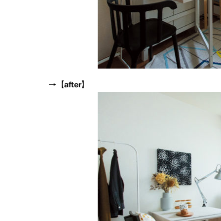
→【after】