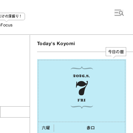
bだけの深掘り！
e
Focus
Today's Koyomi
今日の暦
2026
.
8
.
7
FRI
六曜
⾚⼝