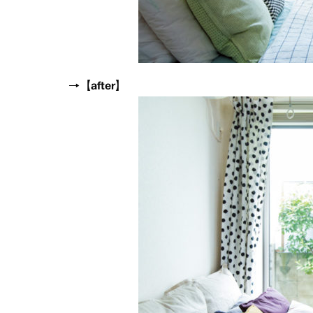
→【after】