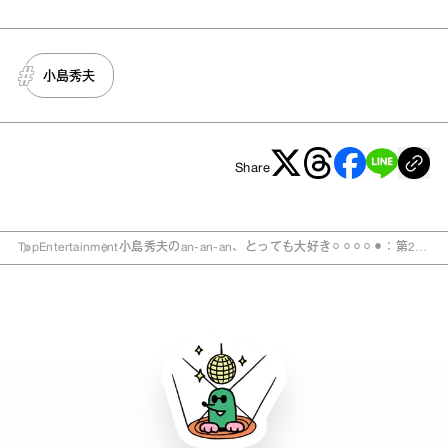
小島秀夫
Share
Top
Entertainment
小島秀夫のan‐an‐an、とっても大好き⚪︎⚪︎⚪︎⚪︎⚫︎：第28
回目『ポケットティッシュな関係』