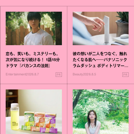
恋も、笑いも、ミステリーも。
彼の想いが二人をつなぐ。触れ
次が気になり続ける！ 1話15分
たくなる肌へ──パナソニック
ドラマ『バカンスの法則』
ラムダッシュ ボディトリマーが
進化！
PR
PR
Entertainment
2026.8.7
Beauty
2026.8.5