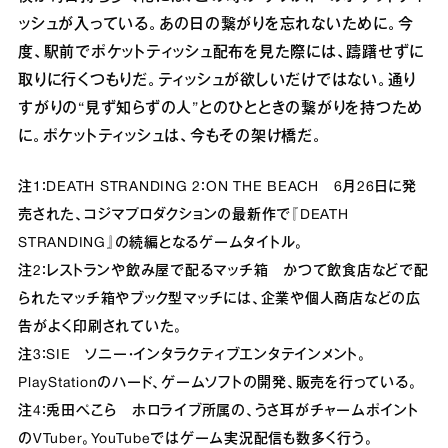
ッシュが入っている。あの日の繋がりを忘れないために。今
度、駅前でポケットティッシュ配布を見た際には、躊躇せずに
取りに行くつもりだ。ティッシュが欲しいだけではない。通り
すがりの“見ず知らずの人”とのひとときの繋がりを持つため
に。ポケットティッシュは、今もその架け橋だ。
注1：DEATH STRANDING 2：ON THE BEACH 6月26日に発
売された、コジマプロダクションの最新作で『DEATH
STRANDING』の続編となるゲームタイトル。
注2：レストランや飲み屋で配るマッチ箱 かつて飲食店などで配
られたマッチ箱やブック型マッチには、企業や個人商店などの広
告がよく印刷されていた。
注3：SIE ソニー・インタラクティブエンタテインメント。
PlayStationのハード、ゲームソフトの開発、販売を行っている。
注4：兎田ぺこら ホロライブ所属の、うさ耳がチャームポイント
のVTuber。YouTubeではゲーム実況配信も数多く行う。