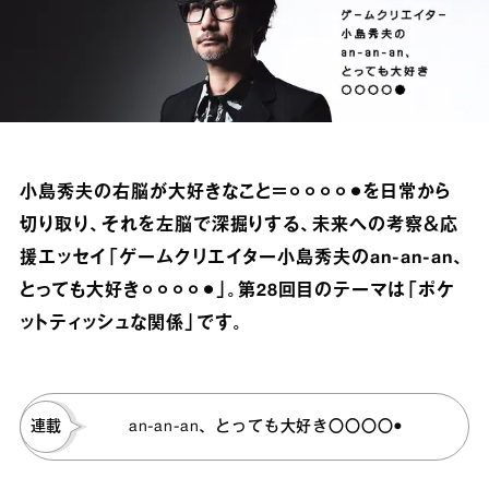
小島秀夫の右脳が大好きなこと＝⚪︎⚪︎⚪︎⚪︎⚫︎を日常から
切り取り、それを左脳で深掘りする、未来への考察＆応
援エッセイ「ゲームクリエイター小島秀夫のan‐an‐an、
とっても大好き⚪︎⚪︎⚪︎⚪︎⚫︎」。第28回目のテーマは「ポケ
ットティッシュな関係」です。
連載
an-an-an、とっても大好き〇〇〇〇●