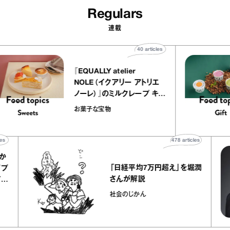
Regulars
連載
40
articles
『EQUALLY atelier
NOLE（イクアリー アトリエ
ノーレ）』のミルクレープ キャ
ラメルバニーユほか｜chico
お菓子な宝物
の“お菓子な宝物”
478
articles
「日経平均7万円超え」を堀潤
さんが解説
社会のじかん