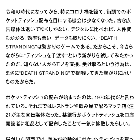
令和の時代になってから、特にコロナ禍を経て、街頭でのポ
ケットティッシュ配布を目にする機会は少なくなった。古き広
告媒体は退いてゆくしかない。デジタルに比べれば、人件費
もかかる。効率も悪い。データも取りにくい。“DEATH
STRANDING”は繋がりのゲームである。だからこそ、今さら
ながらに“ティッシュを手渡す”という繋がりを試してみたかっ
たのだ。知らない人からモノを直接、受け取るという行為は、
まさに“DEATH STRANDING”で提唱してきた繋がりに近い
ものだからだ。
ポケットティッシュの配布が始まったのは、1970年代だと言わ
れている。それまではレストランや飲み屋で配るマッチ箱（注
2）が主な宣伝媒体だった。某銀行がポケットティッシュを口座
開設者に粗品として配布したことで一気に拡散したらしい。
僕がいた関西では、誰もが能動的にポケットティッシュを貰っ