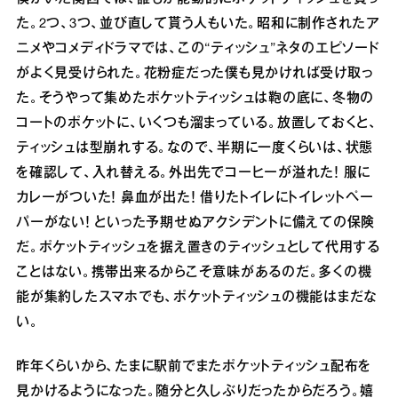
た。2つ、3つ、並び直して貰う人もいた。昭和に制作されたア
ニメやコメディドラマでは、この“ティッシュ”ネタのエピソード
がよく見受けられた。花粉症だった僕も見かければ受け取っ
た。そうやって集めたポケットティッシュは鞄の底に、冬物の
コートのポケットに、いくつも溜まっている。放置しておくと、
ティッシュは型崩れする。なので、半期に一度くらいは、状態
を確認して、入れ替える。外出先でコーヒーが溢れた！ 服に
カレーがついた！ 鼻血が出た！ 借りたトイレにトイレットペー
パーがない！ といった予期せぬアクシデントに備えての保険
だ。ポケットティッシュを据え置きのティッシュとして代用する
ことはない。携帯出来るからこそ意味があるのだ。多くの機
能が集約したスマホでも、ポケットティッシュの機能はまだな
い。
昨年くらいから、たまに駅前でまたポケットティッシュ配布を
見かけるようになった。随分と久しぶりだったからだろう。嬉