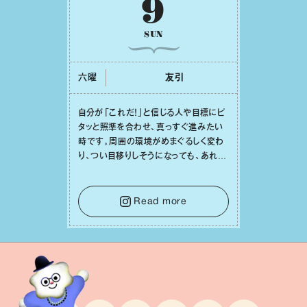
9
SUN
六曜
友引
⾃分が「これだ！」と信じる⼈や⽬標にピ
タッと照準を合わせ、真っすぐ進みたい
時です。周囲の環境がめまぐるしく変わ
り、つい⽬移りしそうになっても、あれこ
れ迷う必要はありません。余計なノイズ
をそっと⼿放し、⽬の前のことに集中しま
しょう。そのブレない決意が、あなたにと
Read more
って有意義で安定した成果を引き寄せま
す。