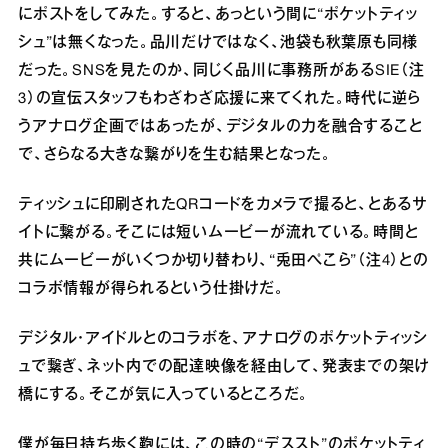
にポストをしてみた。すると、あっという間に“ポケットティッ
シュ”は無くなった。品川だけではなく、池袋も秋葉原も同様
だった。SNSを見たのか、同じく品川に事務所があるSIE（注
3）の宣伝スタッフもわざわざ応援に来てくれた。時代に逆ら
うアナログ企画ではあったが、デジタルの力を融合すること
で、さらなる大きな繋がりを生む結果となった。
ティッシュに印刷されたQRコードをカメラで撮ると、とあるサ
イトに繋がる。そこには短いムービーが流れている。時間と
共にムービーがいくつか切り替わり、“兎田ぺこら”（注4）との
コラボ情報が得られるという仕掛けだ。
デジタル・アイドルとのコラボを、アナログのポケットティッシ
ュで繋ぎ、ネット内での配達映像を経由して、発表までの架け
橋にする。そこが気に入っているところだ。
僕が毎日持ち歩く鞄には、この時の“デススト”のポケットティ