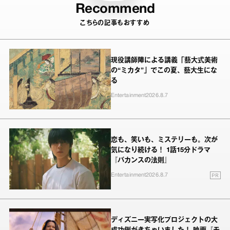
Recommend
こちらの記事もおすすめ
現役講師陣による講義「藝大式美術
の“ミカタ”」でこの夏、藝大生にな
る
Entertainment
2026.8.7
恋も、笑いも、ミステリーも。次が
気になり続ける！ 1話15分ドラマ
『バカンスの法則』
PR
Entertainment
2026.8.7
ディズニー実写化プロジェクトの大