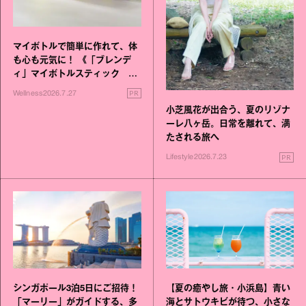
マイボトルで簡単に作れて、体
も心も元気に！ 《「ブレンデ
ィ」マイボトルスティック い
いこと毎日》シリーズが誕生
PR
Wellness
2026.7.27
小芝風花が出合う、夏のリゾナ
ーレ八ヶ岳。日常を離れて、満
たされる旅へ
PR
Lifestyle
2026.7.23
シンガポール3泊5日にご招待！
【夏の癒やし旅・小浜島】青い
「マーリー」がガイドする、多
海とサトウキビが待つ、小さな