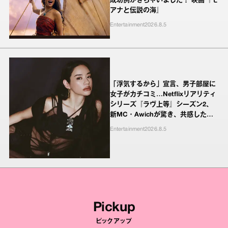
成功例がきちゃいました！ 映画『モ
アナと伝説の海』
Entertainment
2026.8.5
「浮気するから」宣言、男子部屋に
女子がカチコミ…Netflixリアリティ
シリーズ『ラヴ上等』シーズン2、
新MC・Awichが驚き、共感したヤ
ンキーたちの本気の恋模様
Entertainment
2026.8.5
Pickup
ピックアップ