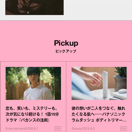
Pickup
ピックアップ
恋も、笑いも、ミステリーも。
彼の想いが二人をつなぐ。触れ
次が気になり続ける！ 1話15分
たくなる肌へ──パナソニック
ドラマ『バカンスの法則』
ラムダッシュ ボディトリマーが
進化！
PR
PR
Entertainment
2026.8.7
Beauty
2026.8.5