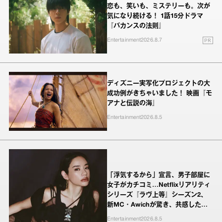
恋も、笑いも、ミステリーも。次が
気になり続ける！ 1話15分ドラマ
『バカンスの法則』
PR
Entertainment
2026.8.7
ディズニー実写化プロジェクトの大
成功例がきちゃいました！ 映画『モ
アナと伝説の海』
Entertainment
2026.8.5
「浮気するから」宣言、男子部屋に
女子がカチコミ…Netflixリアリティ
シリーズ『ラヴ上等』シーズン2、
新MC・Awichが驚き、共感したヤ
ンキーたちの本気の恋模様
Entertainment
2026.8.5