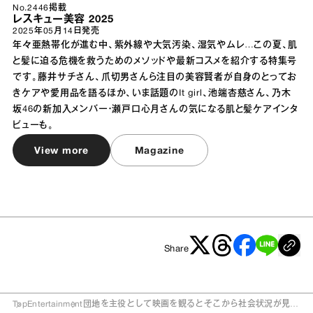
No.2446掲載
レスキュー美容 2025
2025年05月14日
発売
年々亜熱帯化が進む中、紫外線や大気汚染、湿気やムレ…この夏、肌
と髪に迫る危機を救うためのメソッドや最新コスメを紹介する特集号
です。藤井サチさん、爪切男さんら注目の美容賢者が自身のとってお
きケアや愛用品を語るほか、いま話題のIt girl、池端杏慈さん、乃木
坂46の新加入メンバー・瀬戸口心月さんの気になる肌と髪ケアインタ
ビューも。
View more
Magazine
Share
Top
Entertainment
団地を主役として映画を観るとそこから社会状況が見え