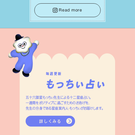
⾝や疲れていそうな⼈をいたわることに
時間を使いましょう。ここでしっかりとエ
Read more
ネルギーを蓄え、困難を乗り越える⼒に
変えましょう。
毎週更新
五十六謀星もっちぃ先生による十二星座占い。
一週間をポジティブに過ごすためのお告げを、
先生の分身である星座案内人・もっちぃがお届けします。
詳しくみる