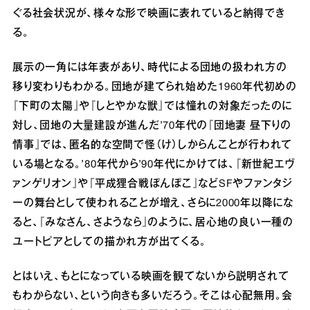
ぐる社会状況が、様々な形で映画に表れていると納得でき
る。
展示の一角には年表があり、時代による団地の扱われ方の
移り変わりもわかる。団地が建てられ始めた1960年代初めの
『下町の太陽』や『しとやかな獣』では憧れの対象だったのに
対し、団地の大量建設が進んだ’70年代の『団地妻 昼下りの
情事』では、匿名的な空間で怪（け）しからんことが行われて
いる場となる。’80年代から’90年代にかけては、『新世紀エヴ
ァンゲリオン』や『平成狸合戦ぽんぽこ』などSFやファンタジ
ーの舞台として使われることが増え、さらに2000年以降にな
ると、『みなさん、さようなら』のように、居心地の良い一種の
ユートピアとしての描かれ方が出てくる。
とはいえ、もとになっている映画を観てないから説明されて
もわからない、という向きも多いだろう。そこは心配無用。会