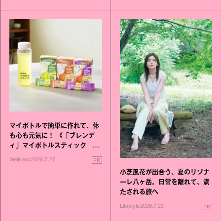
マイボトルで簡単に作れて、体
も心も元気に！ 《「ブレンデ
ィ」マイボトルスティック い
いこと毎日》シリーズが誕生
PR
Wellness
2026.7.27
小芝風花が出合う、夏のリゾナ
ーレ八ヶ岳。日常を離れて、満
たされる旅へ
PR
Lifestyle
2026.7.23