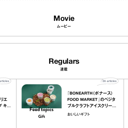
Movie
ムービー
Regulars
連載
40
articles
36
articles
ier
『BONEARTH（ボナース）
ー アトリエ
FOOD MARKET』のベジタ
クレープ キャ
ブルクラフトアイスクリーム
か｜chico
｜真野知子の「おいしいギ
おいしいギフト
”
ト」