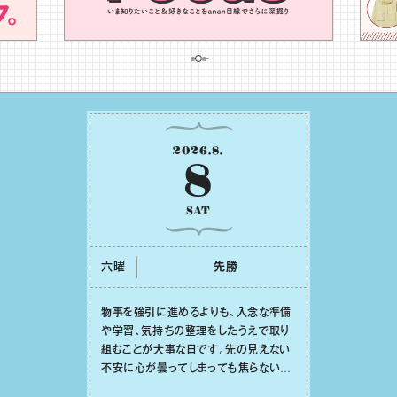
2026
.
8
.
8
SAT
六曜
先勝
物事を強引に進めるよりも、⼊念な準備
や学習、気持ちの整理をしたうえで取り
組むことが⼤事な⽇です。先の⾒えない
不安に⼼が曇ってしまっても焦らない
で。意思を伝える⼯夫をしたり、あなた⾃