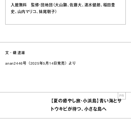
入館無料 監修・団地団（大山顕、佐藤大、速水健朗、稲田豊
史、山内マリコ、妹尾朝子）
文・磯 達雄
anan2446号（2025年5月14日発売）より
PR
【夏の癒やし旅・小浜島】青い海とサ
トウキビが待つ、小さな島へ