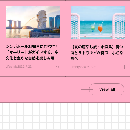
シンガポール3泊5日にご招待！
【夏の癒やし旅・小浜島】青い
「マーリー」がガイドする、多
海とサトウキビが待つ、小さな
文化と豊かな自然を楽しみ尽く
島へ
す旅
PR
PR
Lifestyle
2026.7.22
Lifestyle
2026.7.22
View all