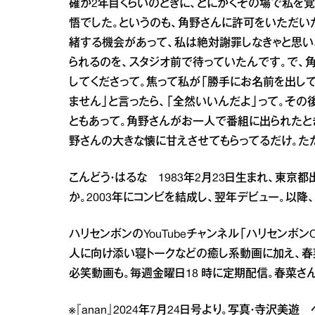
確か2年目くらいのときに、とにかくその場で私を
悟でした。というのも、角野さんに許可をいただい
緒する機会があって、私は絶対謝罪しなきゃと思い
られるのを、スタジオ前で待っていたんです。で、
してくださって。焦って私が「勝手にお名前を出して
ません」と言ったら、「全然いいんだよ」って。そ
ともあって。角野さんがお一人で番組に出られたと
野さんの大きな懐に甘えさせてもらってるだけ。た
こんどう・はるな 1983年2月23日生まれ、東京
か。2003年にコンビを結成し、翌年デビュー。以降
ハリセンボンのYouTubeチャンネル「ハリセンボンOf
人に向け添い寝トークなどの癒し系動画に加え、春
必笑動画も。毎週金曜日18 時に定期配信。春菜さ
※『anan』2024年7月24日号より。写真・寺沢美