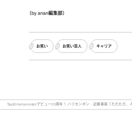
（by anan編集部）
お笑い
お笑い芸人
キャリア
Top
Entertainment
デビュー20周年！ ハリセンボン・近藤春菜「ただただ、