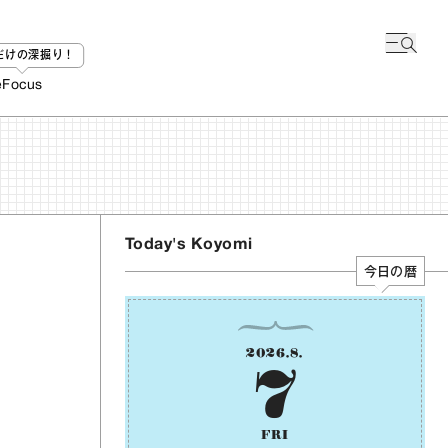
bだけの深掘り！
e
Focus
Today's Koyomi
今日の暦
2026
.
8
.
7
FRI