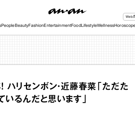
We
s
People
Beauty
Fashion
Entertainment
Food
Lifestyle
Wellness
Horoscop
年！ ハリセンボン・近藤春菜「ただた
ているんだと思います」