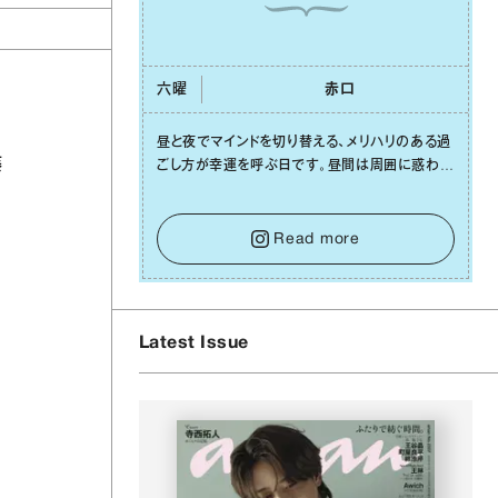
六曜
⾚⼝
昼と夜でマインドを切り替える、メリハリのある過
藤
ごし⽅が幸運を呼ぶ⽇です。昼間は周囲に惑わさ
れず、「⾃分の本分を淡々と全うする」ブレない軸
をキープして。そして夜は、疲れや寂しさから⽢
い⾔葉に流されないよう、⼼にしっかりブレーキ
Read more
をかけること。この意識の切り替えが、あなたに
確かな安⼼感をもたらすはずです。
Latest Issue