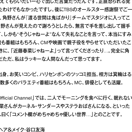
覚えてもらいたい一心で出した言葉だったんです。正直怒られる覚
たわけでもなかったですし。後にTBSのオールスター感謝祭でご
、角野さんが『渡る世間は鬼ばかり』チームでスタジオに入ってこ
角野さんが見えたので謝ろうとしたら、無言で手を差し出して握手
、しかも“そうじゃねーよ”なんて失礼なことを言って、本当にすみ
の後も番組はもちろん、CMや映画で親子役をやらせていただいたこ
きに、「近藤春菜じゃねーよ」って言ってくださったり…。完全に角
だただ、私はラッキーな人間なんだって思ってます。
都出身。お笑いコンビ、ハリセンボンのツッコミ担当。相方は箕輪はる
、数多くのバラエティ番組はもちろん、MC、俳優としても活躍。
ficial Channel」では、二人でモーニングを食べに行く、眠れな
菜さんがカーネル・サンダースやステラおばさんになる、といった
ん曰く「コメント欄がめちゃめちゃ優しい世界…」とのことです。
遊 ヘア＆メイク・谷口友海