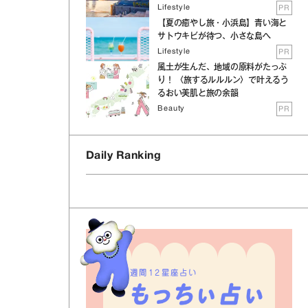
Lifestyle
PR
【夏の癒やし旅・小浜島】青い海と
サトウキビが待つ、小さな島へ
Lifestyle
PR
風土が生んだ、地域の原料がたっぷ
り！ 〈旅するルルルン〉で叶えるう
るおい美肌と旅の余韻
Beauty
PR
Daily Ranking
週間12星座占い