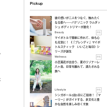
Pickup
彼の想いが二人をつなぐ。触れたく
なる肌へ──パナソニック ラムダッ
シュ ボディトリマーが進化！
Beauty
PR
マイボトルで簡単に作れて、体も心
も元気に！ 《「ブレンディ」マイボ
トルスティック いいこと毎日》シ
リーズが誕生
い
Wellness
PR
小芝風花が出合う、夏のリゾナーレ
八ヶ岳。日常を離れて、満たされる
旅へ
代
Lifestyle
PR
シンガポール3泊5日にご招待！ 「マ
ーリー」がガイドする、多文化と豊
かな自然を楽しみ尽くす旅