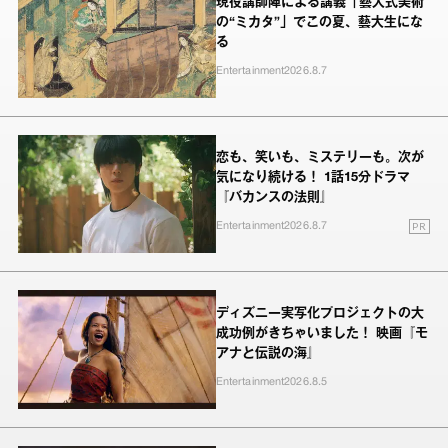
現役講師陣による講義「藝大式美術
の“ミカタ”」でこの夏、藝大生にな
る
Entertainment
2026.8.7
恋も、笑いも、ミステリーも。次が
気になり続ける！ 1話15分ドラマ
『バカンスの法則』
PR
Entertainment
2026.8.7
ディズニー実写化プロジェクトの大
成功例がきちゃいました！ 映画『モ
アナと伝説の海』
Entertainment
2026.8.5