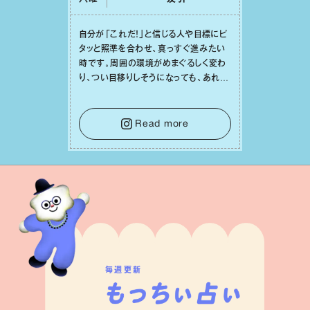
⾃分が「これだ！」と信じる⼈や⽬標にピ
タッと照準を合わせ、真っすぐ進みたい
時です。周囲の環境がめまぐるしく変わ
り、つい⽬移りしそうになっても、あれこ
れ迷う必要はありません。余計なノイズ
をそっと⼿放し、⽬の前のことに集中しま
しょう。そのブレない決意が、あなたにと
Read more
って有意義で安定した成果を引き寄せま
す。
毎週更新