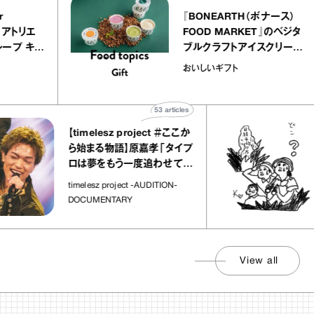
 atelier
『BONEARTH（ボナ
イクアリー アトリエ
FOOD MARKET』の
のミルクレープ キャ
ブルクラフトアイスク
ーユほか｜chico
｜真野知子の「おいし
物
おいしいギフト
な宝物”
ト」
53
articles
【timelesz project ＃ここか
「
ら始まる物語】原嘉孝「タイプ
さ
ロは夢をもう一度追わせてく
れた場所」
社会
timelesz project -AUDITION-
DOCUMENTARY
View all