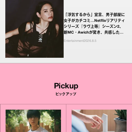
「浮気するから」宣言、男子部屋に
女子がカチコミ…Netflixリアリティ
シリーズ『ラヴ上等』シーズン2、
新MC・Awichが驚き、共感したヤ
ンキーたちの本気の恋模様
Entertainment
2026.8.5
Pickup
ピックアップ