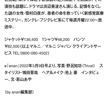
初挑戦。本作では若手研修医の佐久間新平を熱演し、その
演技も話題に。ドラマは浜辺美波さん演じる、記憶をなくし
た謎の女性・雪村白夜が、患者の命を救っていく新感覚医療
ミステリー。カンテレ・フジテレビ系にて毎週月曜22：00～放
送中。
ジャケット￥136,400 Tシャツ￥46,200 パンツ
￥82,500（以上マルニ／マルニ ジャパン クライアントサー
ビス TEL：0800・080・4502）
※『anan』2022年3月9日号より。写真・野呂知功（Trival） ス
タイリスト・鴇田晋哉 ヘア＆メイク・池上 豪 インタビュ
ー、文・若山あや
（by anan編集部）