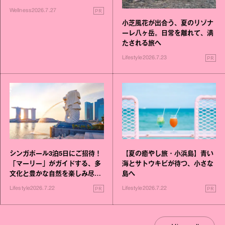
いこと毎日》シリーズが誕生
PR
Wellness
2026.7.27
小芝風花が出合う、夏のリゾナ
ーレ八ヶ岳。日常を離れて、満
たされる旅へ
PR
Lifestyle
2026.7.23
シンガポール3泊5日にご招待！
【夏の癒やし旅・小浜島】青い
「マーリー」がガイドする、多
海とサトウキビが待つ、小さな
文化と豊かな自然を楽しみ尽く
島へ
す旅
PR
PR
Lifestyle
2026.7.22
Lifestyle
2026.7.22