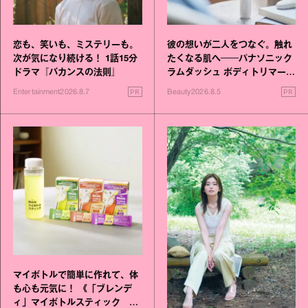
恋も、笑いも、ミステリーも。
彼の想いが二人をつなぐ。触れ
次が気になり続ける！ 1話15分
たくなる肌へ──パナソニック
ドラマ『バカンスの法則』
ラムダッシュ ボディトリマーが
進化！
PR
PR
Entertainment
2026.8.7
Beauty
2026.8.5
マイボトルで簡単に作れて、体
も心も元気に！ 《「ブレンデ
ィ」マイボトルスティック い