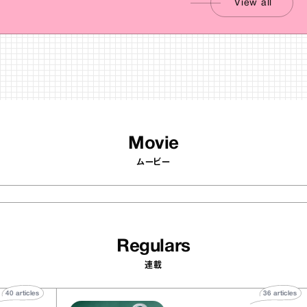
View all
Movie
ムービー
Regulars
連載
40
articles
36