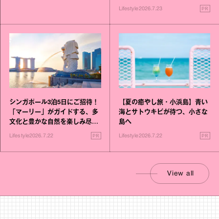
PR
Lifestyle
2026.7.23
シンガポール3泊5日にご招待！
【夏の癒やし旅・小浜島】青い
「マーリー」がガイドする、多
海とサトウキビが待つ、小さな
文化と豊かな自然を楽しみ尽く
島へ
す旅
PR
PR
Lifestyle
2026.7.22
Lifestyle
2026.7.22
View all