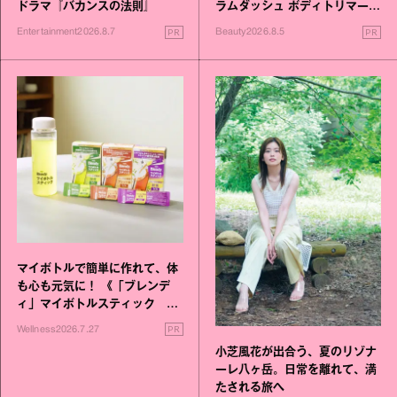
ドラマ『バカンスの法則』
ラムダッシュ ボディトリマーが
進化！
PR
PR
Entertainment
2026.8.7
Beauty
2026.8.5
マイボトルで簡単に作れて、体
も心も元気に！ 《「ブレンデ
ィ」マイボトルスティック い
いこと毎日》シリーズが誕生
PR
Wellness
2026.7.27
小芝風花が出合う、夏のリゾナ
ーレ八ヶ岳。日常を離れて、満
たされる旅へ