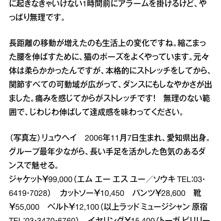
に起きなきゃいけない1時間前にアラームを掛けるけど、や
っぱり無理です。
長距離の移動が増えたのも生活上の変化ですね。縮こまっ
た腰を伸ばすために、猫のポーズをよくやっています。元々
体は柔らかかったんですが、本格的にストレッチをしてから、
関節すべての可動域が広がって、ダンスにもしなやかさが出
ました。痛みを感じてからがストレッチです！ 無理のない範
囲で、じわじわ伸ばして達成感を味わってください。
（写真左）リュウヘイ 2006年11月7日生まれ、愛知県出身。
グループ最年少ながら、長い手足を活かした色気のあるダ
ンスで魅せる。
ジャケット￥99,000（エム エー エス ユー／ソウキ TEL：03・
6419・7028） カットソー￥10,450 パンツ￥28,600 靴
￥55,000 ベルト￥12,100（以上ラッド ミュージシャン 原宿