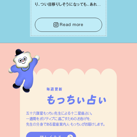
り、つい⽬移りしそうになっても、あれこ
れ迷う必要はありません。余計なノイズ
をそっと⼿放し、⽬の前のことに集中しま
しょう。そのブレない決意が、あなたにと
Read more
って有意義で安定した成果を引き寄せま
す。
毎週更新
五十六謀星もっちぃ先生による十二星座占い。
一週間をポジティブに過ごすためのお告げを、
先生の分身である星座案内人・もっちぃがお届けします。