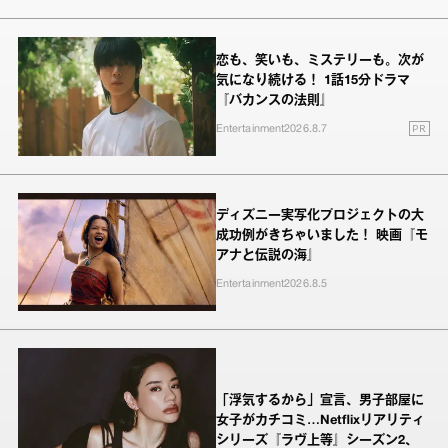
恋も、笑いも、ミステリーも。次が
気になり続ける！ 1話15分ドラマ
『バカンスの法則』
PR
Entertainment
2026.8.7
ディズニー実写化プロジェクトの大
成功例がきちゃいました！ 映画『モ
アナと伝説の海』
Entertainment
2026.8.5
「浮気するから」宣言、男子部屋に
女子がカチコミ…Netflixリアリティ
シリーズ『ラヴ上等』シーズン2、