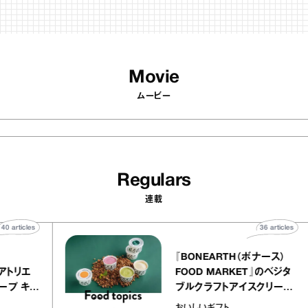
Movie
ムービー
Regulars
連載
40
articles
36
artic
elier
『BONEARTH（ボナース
アリー アトリエ
FOOD MARKET』のベジ
ルクレープ キャ
ブルクラフトアイスクリー
ほか｜chico
｜真野知子の「おいしい