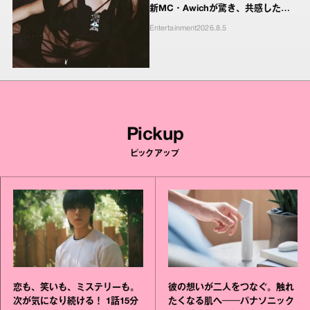
新MC・Awichが驚き、共感したヤ
ンキーたちの本気の恋模様
Entertainment
2026.8.5
Pickup
ピックアップ
恋も、笑いも、ミステリーも。
彼の想いが二人をつなぐ。触れ
次が気になり続ける！ 1話15分
たくなる肌へ──パナソニック