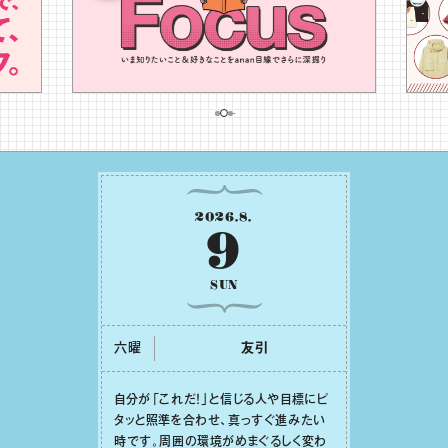
2026
.
8
.
9
SUN
六曜
友引
⾃分が「これだ！」と信じる⼈や⽬標にピ
タッと照準を合わせ、真っすぐ進みたい
時です。周囲の環境がめまぐるしく変わ