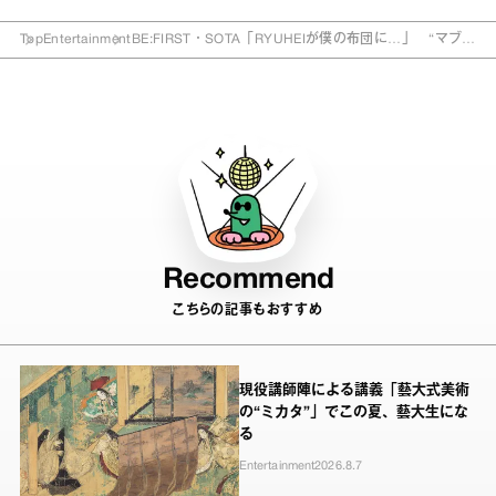
Top
Entertainment
BE:FIRST・SOTA「RYUHEIが僕の布団に…」 “マブダ
チ”エピソード
Recommend
こちらの記事もおすすめ
現役講師陣による講義「藝大式美術
の“ミカタ”」でこの夏、藝大生にな
る
Entertainment
2026.8.7