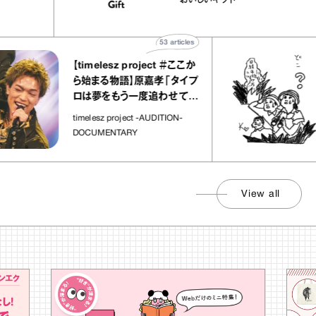
おいしいギフト
物”
ト」
53
articles
【timelesz project ＃ここか
ら始まる物語】原嘉孝「タイプ
ロは夢をもう一度追わせてく
れた場所」
timelesz project -AUDITION-
DOCUMENTARY
View all