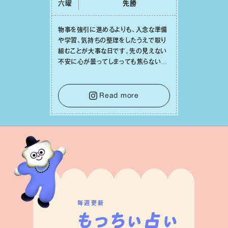
六曜
先勝
物事を強引に進めるよりも、⼊念な準備
や学習、気持ちの整理をしたうえで取り
組むことが⼤事な⽇です。先の⾒えない
不安に⼼が曇ってしまっても焦らない
で。意思を伝える⼯夫をしたり、あなた⾃
⾝や疲れていそうな⼈をいたわることに
時間を使いましょう。ここでしっかりとエ
Read more
ネルギーを蓄え、困難を乗り越える⼒に
変えましょう。
毎週更新