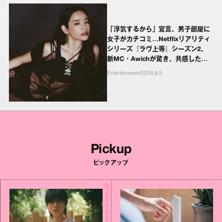
「浮気するから」宣言、男子部屋に
女子がカチコミ…Netflixリアリティ
シリーズ『ラヴ上等』シーズン2、
新MC・Awichが驚き、共感したヤ
ンキーたちの本気の恋模様
Entertainment
2026.8.5
Pickup
ピックアップ
Today's Update