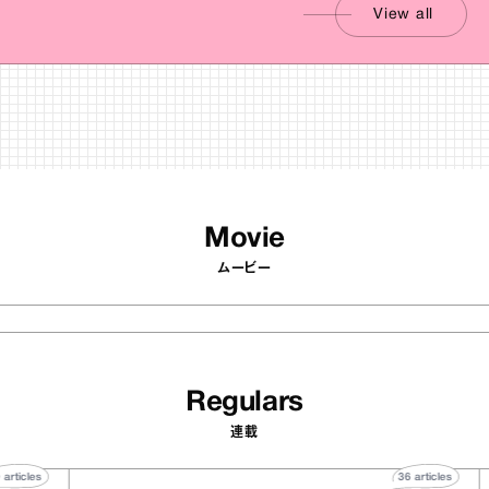
View all
Movie
ムービー
Regulars
連載
40
articles
3