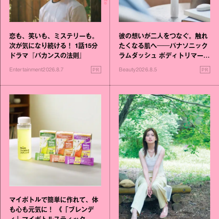
恋も、笑いも、ミステリーも。
彼の想いが二人をつなぐ。触れ
次が気になり続ける！ 1話15分
たくなる肌へ──パナソニック
ドラマ『バカンスの法則』
ラムダッシュ ボディトリマーが
進化！
PR
PR
Entertainment
2026.8.7
Beauty
2026.8.5
マイボトルで簡単に作れて、体
も心も元気に！ 《「ブレンデ