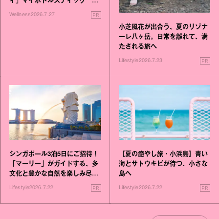
ィ」マイボトルスティック い
いこと毎日》シリーズが誕生
PR
Wellness
2026.7.27
小芝風花が出合う、夏のリゾナ
ーレ八ヶ岳。日常を離れて、満
たされる旅へ
PR
Lifestyle
2026.7.23
シンガポール3泊5日にご招待！
【夏の癒やし旅・小浜島】青い
「マーリー」がガイドする、多
海とサトウキビが待つ、小さな
文化と豊かな自然を楽しみ尽く
島へ
す旅
PR
PR
Lifestyle
2026.7.22
Lifestyle
2026.7.22