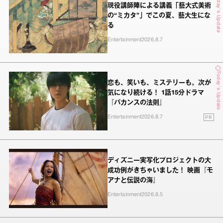
Today's Update
現役講師陣による講義「藝大式美術
の“ミカタ”」でこの夏、藝大生にな
る
Entertainment
2026.8.7
Today's Update
恋も、笑いも、ミステリーも。次が
気になり続ける！ 1話15分ドラマ
『バカンスの法則』
PR
Entertainment
2026.8.7
ディズニー実写化プロジェクトの大
成功例がきちゃいました！ 映画『モ
アナと伝説の海』
Entertainment
2026.8.5