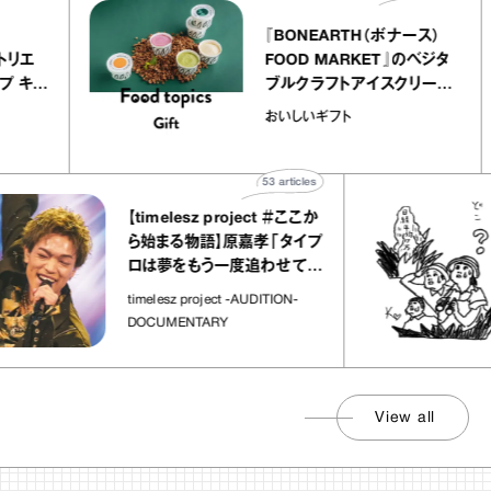
Y atelier
『BONEARTH（ボナ
イクアリー アトリエ
FOOD MARKET』
』のミルクレープ キャ
ブルクラフトアイス
ニーユほか｜chico
｜真野知子の「おい
宝物
おいしいギフト
子な宝物”
ト」
53
articles
【timelesz project ＃ここか
「日
ら始まる物語】原嘉孝「タイプ
さん
ロは夢をもう一度追わせてく
れた場所」
社会
timelesz project -AUDITION-
DOCUMENTARY
View all