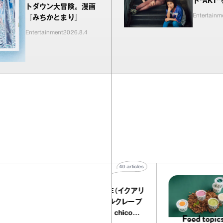
ト“AKT
トダウン大冒険。漫画
Entertainm
『みちかとまり』
Entertainment
2026.8.4
40
articles
『EQUALLY atelier NOLE（イクアリ
ー アトリエ ノーレ）』のミルクレープ
キャラメルバニーユほか｜chico