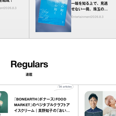
”を結成！
一端を知る上で、見逃
ent
2026.8.3
せない一冊。珠玉の編
が並ぶ『雪の如く山の
Entertainment
2026.8.3
如く』
Regulars
連載
36
articles
『BONEARTH（ボナース）FOOD
MARKET』のベジタブルクラフトア
イスクリーム｜真野知子の「おいし