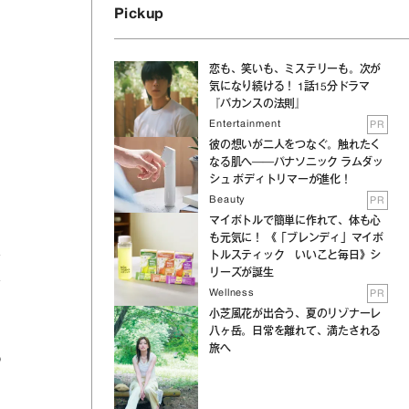
Pickup
恋も、笑いも、ミステリーも。次が
気になり続ける！ 1話15分ドラマ
『バカンスの法則』
Entertainment
PR
彼の想いが二人をつなぐ。触れたく
なる肌へ──パナソニック ラムダッ
シュ ボディトリマーが進化！
Beauty
PR
マイボトルで簡単に作れて、体も心
も元気に！ 《「ブレンディ」マイボ
トルスティック いいこと毎日》シ
で
リーズが誕生
で
Wellness
PR
小芝風花が出合う、夏のリゾナーレ
八ヶ岳。日常を離れて、満たされる
旅へ
う