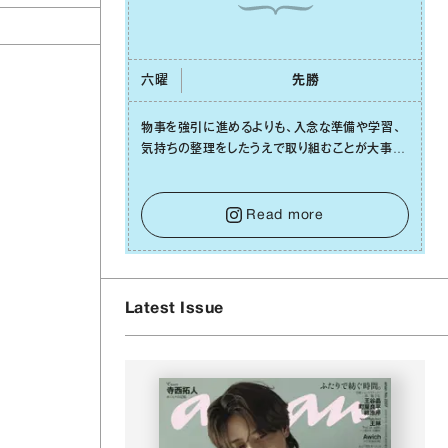
六曜
先勝
物事を強引に進めるよりも、⼊念な準備や学習、
気持ちの整理をしたうえで取り組むことが⼤事な
⽇です。先の⾒えない不安に⼼が曇ってしまって
も焦らないで。意思を伝える⼯夫をしたり、あなた
⾃⾝や疲れていそうな⼈をいたわることに時間を
Read more
使いましょう。ここでしっかりとエネルギーを蓄
え、困難を乗り越える⼒に変えましょう。
Latest Issue