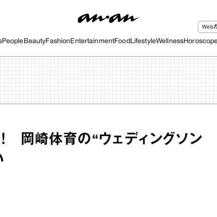
We
s
People
Beauty
Fashion
Entertainment
Food
Lifestyle
Wellness
Horoscop
！ 岡崎体育の“ウェディングソン
い