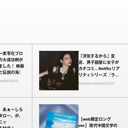
ー実写化プロ
「浮気するから」宣
の大成功例が
言、男子部屋に女子が
ました！ 映画
カチコミ…Netflixリア
と伝説の海』
リティシリーズ『ラヴ
ent
2026.8.5
上等』シーズン2、新
Entertainment
2026.8.5
MC・Awichが驚き、
共感したヤンキーたち
の本気の恋模様
、あぁ〜しら
タロー。が、
【web限定ロング
ニッ
ver.】現代中国文学の