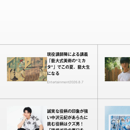
現役講師陣による講義
「藝大式美術の“ミカ
タ”」でこの夏、藝大生
になる
Entertainment
2026.8.7
誠実な役柄の印象が強
い中沢元紀があらたに
挑む役柄はクズ男！