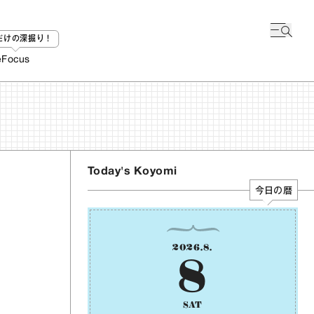
bだけの深掘り！
e
Focus
Today's Koyomi
今日の暦
2026
.
8
.
8
SAT