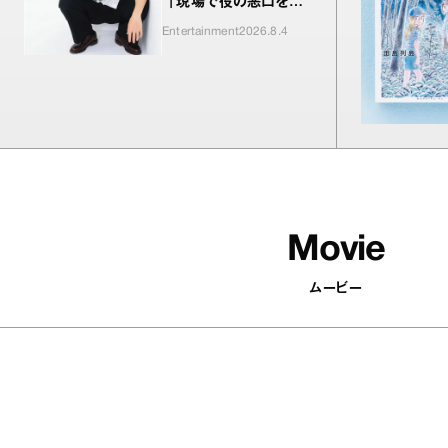
「現場で役の悪口を言
われるのが新鮮でした
Entertainment
2026.8.4
（笑）」
Movie
ムービー
502
articles
印象がパッと変わる！ 顔まわりを華
やかにするアクセサリーを集めまし
た