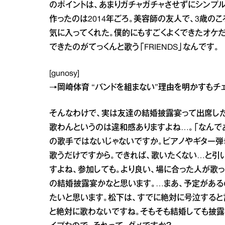
のポイントは、あまりガチャガチャさせずにシンプ
作ったのは2014年ごろ。美容師の友人で、3歳の
気に入ってくれた。僕的にもすごくよくできたオケ
できたのがてっくんと歌う「FRIENDS」なんです。
[gunosy]
→
岡崎体育 “バンドを組まない”理由を明かす
もチェッ
そんなわけで、実は友達の結婚披露宴って出席した
歌わんというのは違和感ありますよね…。「なんで
の歌手ではないじゃないですか。ピアノやギター弾
歌うだけですから。できれば、歌いたくない…と引
すよね、参加しても。より良い、場に合った人が歌っ
の結婚披露宴かなと思います。…まあ、予定がある
たいと思います。松下は、すでに絶対に号泣すると
と絶対に歌わないですね。そもそも結婚しても披露