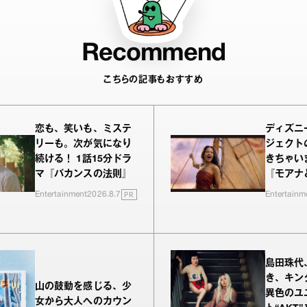
Recommend
こちらの記事もおすすめ
恋も、笑いも、ミステ
ディズニ
リーも。次が気になり
ジェクト
続ける！ 1話15分ドラ
きちゃい
マ『バカンスの法則』
『モアナ
PR
Entertainment
2026.8.7
Entertainm
島田珠代
き、キン
山の鼓動を感じる、少
異色のユ
女から大人へのカウン