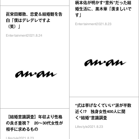
柄本佑が明かす“意外”だった結
婚生活に、黒木華「羨ましいで
眞栄田郷敦、恋愛＆結婚観を告
す」
白「僕はデレデレですよ
Entertainment
2021.8.23
（笑）」
Entertainment
2021.8.24
“式は挙げなくていい”派が半数
近く!? 独身女性400人に聞
【結婚意識調査】年収より性格
く“結婚”意識調査
の良さ重視？ 20～30代女性が
Lifestyle
2021.8.23
相手に求めるもの
Lifestyle
2021.8.23