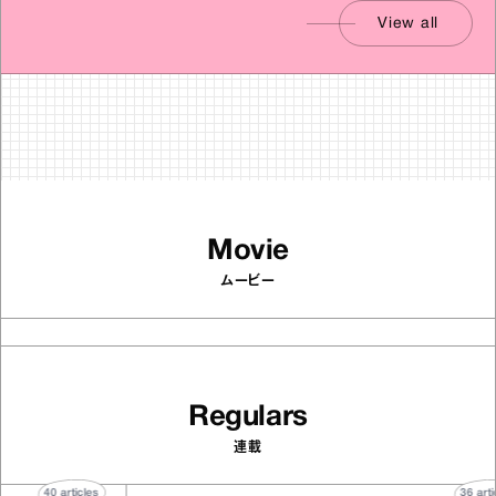
View all
Movie
ムービー
Regulars
連載
40
articles