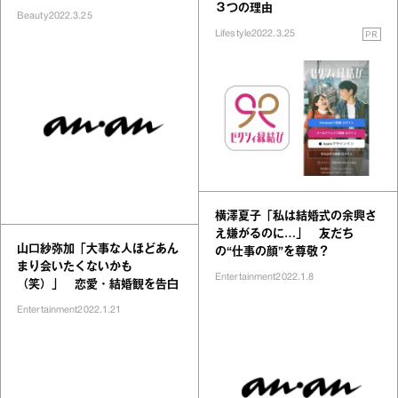
３つの理由
Beauty
2022.3.25
PR
Lifestyle
2022.3.25
横澤夏子「私は結婚式の余興さ
え嫌がるのに…」 友だち
山口紗弥加「大事な人ほどあん
の“仕事の顔”を尊敬？
まり会いたくないかも
Entertainment
2022.1.8
（笑）」 恋愛・結婚観を告白
Entertainment
2022.1.21