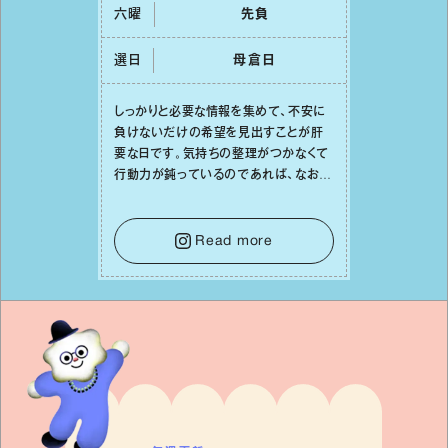
六曜
先負
選日
⺟倉⽇
しっかりと必要な情報を集めて、不安に
負けないだけの希望を⾒出すことが肝
要な⽇です。気持ちの整理がつかなくて
⾏動⼒が鈍っているのであれば、なおさ
ら判断材料を揃えることが積極的な⼀歩
を踏み出すのに役⽴つはず。また、広い
意味での「癒し」や「治療」が必要な⽇で
Read more
もあり、特に⼈間関係の改善は課題の⼀
つです。