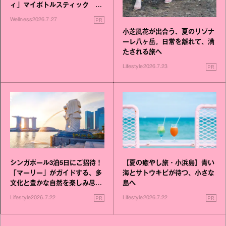
ィ」マイボトルスティック い
いこと毎日》シリーズが誕生
PR
Wellness
2026.7.27
小芝風花が出合う、夏のリゾナ
ーレ八ヶ岳。日常を離れて、満
たされる旅へ
PR
Lifestyle
2026.7.23
シンガポール3泊5日にご招待！
【夏の癒やし旅・小浜島】青い
「マーリー」がガイドする、多
海とサトウキビが待つ、小さな
文化と豊かな自然を楽しみ尽く
島へ
す旅
PR
PR
Lifestyle
2026.7.22
Lifestyle
2026.7.22