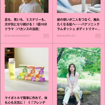
恋も、笑いも、ミステリーも。
彼の想いが二人をつなぐ。触れ
次が気になり続ける！ 1話15分
たくなる肌へ──パナソニック
ドラマ『バカンスの法則』
ラムダッシュ ボディトリマーが
進化！
PR
PR
Entertainment
2026.8.7
Beauty
2026.8.5
マイボトルで簡単に作れて、体
も心も元気に！ 《「ブレンデ