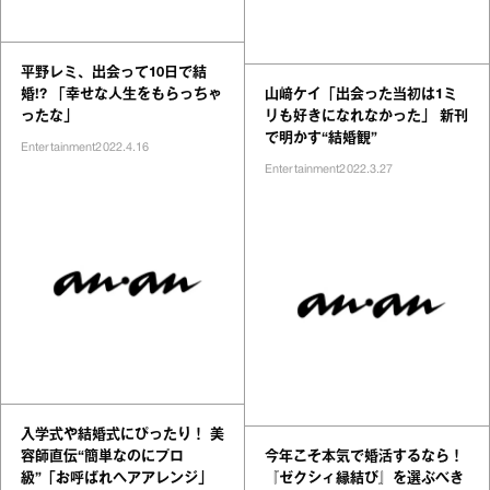
平野レミ、出会って10日で結
婚!? 「幸せな人生をもらっちゃ
山﨑ケイ「出会った当初は1ミ
ったな」
リも好きになれなかった」 新刊
で明かす“結婚観”
Entertainment
2022.4.16
Entertainment
2022.3.27
入学式や結婚式にぴったり！ 美
容師直伝“簡単なのにプロ
今年こそ本気で婚活するなら！
級”「お呼ばれヘアアレンジ」
『ゼクシィ縁結び』を選ぶべき