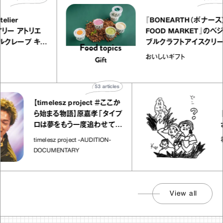
LLY atelier
『BONEARTH（
E（イクアリー アトリエ
FOOD MARKE
）』のミルクレープ キャ
ブルクラフトアイ
バニーユほか｜chico
｜真野知子の「お
な宝物
おいしいギフト
菓子な宝物”
ト」
53
articles
【timelesz project ＃ここか
「日経
ら始まる物語】原嘉孝「タイプ
さんが
ロは夢をもう一度追わせてく
れた場所」
社会のじ
timelesz project -AUDITION-
DOCUMENTARY
View all