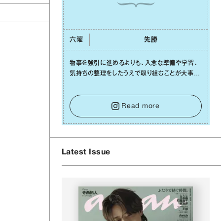
六曜
先勝
物事を強引に進めるよりも、⼊念な準備や学習、
気持ちの整理をしたうえで取り組むことが⼤事な
⽇です。先の⾒えない不安に⼼が曇ってしまって
も焦らないで。意思を伝える⼯夫をしたり、あなた
⾃⾝や疲れていそうな⼈をいたわることに時間を
Read more
使いましょう。ここでしっかりとエネルギーを蓄
え、困難を乗り越える⼒に変えましょう。
Latest Issue