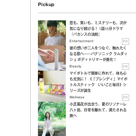
Pickup
恋も、笑いも、ミステリーも。次が
気になり続ける！ 1話15分ドラマ
『バカンスの法則』
Entertainment
PR
彼の想いが二人をつなぐ。触れたく
なる肌へ──パナソニック ラムダッ
シュ ボディトリマーが進化！
Beauty
PR
マイボトルで簡単に作れて、体も心
も元気に！ 《「ブレンディ」マイボ
トルスティック いいこと毎日》シ
リーズが誕生
Wellness
PR
小芝風花が出合う、夏のリゾナーレ
八ヶ岳。日常を離れて、満たされる
旅へ