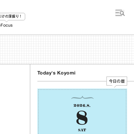
bだけの深掘り！
e
Focus
Today's Koyomi
今日の暦
2026
.
8
.
8
SAT