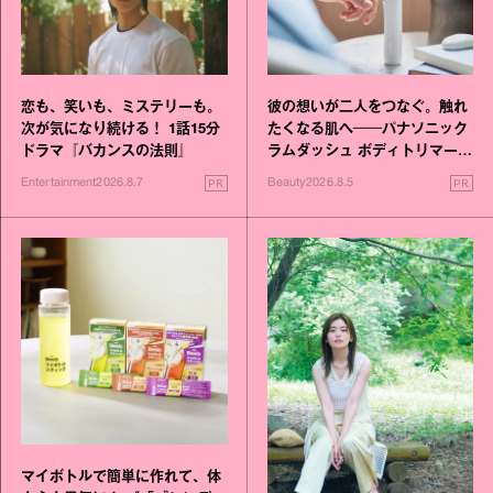
恋も、笑いも、ミステリーも。
彼の想いが二人をつなぐ。触れ
次が気になり続ける！ 1話15分
たくなる肌へ──パナソニック
ドラマ『バカンスの法則』
ラムダッシュ ボディトリマーが
進化！
PR
PR
Entertainment
2026.8.7
Beauty
2026.8.5
マイボトルで簡単に作れて、体