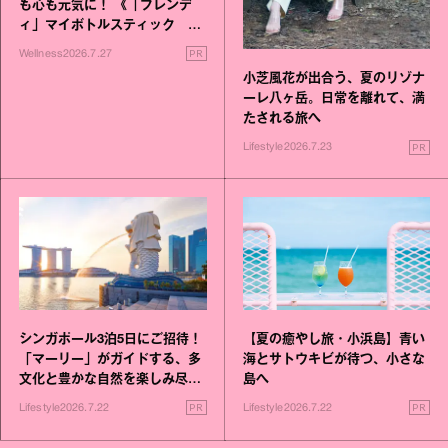
も心も元気に！ 《「ブレンデ
ィ」マイボトルスティック い
いこと毎日》シリーズが誕生
PR
Wellness
2026.7.27
小芝風花が出合う、夏のリゾナ
ーレ八ヶ岳。日常を離れて、満
たされる旅へ
PR
Lifestyle
2026.7.23
シンガポール3泊5日にご招待！
【夏の癒やし旅・小浜島】青い
「マーリー」がガイドする、多
海とサトウキビが待つ、小さな
文化と豊かな自然を楽しみ尽く
島へ
す旅
PR
PR
Lifestyle
2026.7.22
Lifestyle
2026.7.22