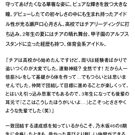
守ってあげたくなる華奢な姿に、ピュアな輝きを放つ大きな
瞳。デビューしたての初々しさの中にも生まれ持ったアイド
ル性が光る瀬戸口心月さん。高校ではチアリーディングに打
ち込み、2年生の夏にはチアの晴れ舞台、甲子園のアルプス
スタンドに立った経歴も持つ、体育会系アイドル。
「チアは高校から始めたんですけど、周りは経験者ばかりで
追いつくのが大変でした。運動神経？ 全然です！ だから人一
倍筋トレをして基礎から体を作って…でもつらいとは思いま
せんでした。仲間で団結して目標に進めることが楽しくって。
とはいえ引っ込み思案でもあるので、3年生になっても後輩の
耳元で『ここはこうしたほうがいいよ…』とこそっとささやく
ような先輩でした（笑）」
一致団結する達成感を知っているからこそ、乃木坂46の6期
生に合格したときも、受かった喜びより新しい仲間ができる