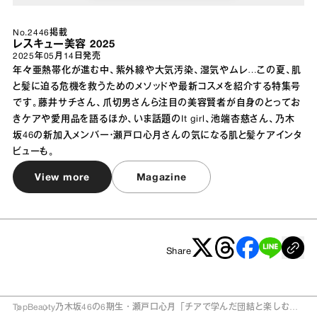
No.2446掲載
レスキュー美容 2025
2025年05月14日
発売
年々亜熱帯化が進む中、紫外線や大気汚染、湿気やムレ…この夏、肌
と髪に迫る危機を救うためのメソッドや最新コスメを紹介する特集号
です。藤井サチさん、爪切男さんら注目の美容賢者が自身のとってお
きケアや愛用品を語るほか、いま話題のIt girl、池端杏慈さん、乃木
坂46の新加入メンバー・瀬戸口心月さんの気になる肌と髪ケアインタ
ビューも。
View more
Magazine
Share
Top
Beauty
乃木坂46の6期生・瀬戸口心月「チアで学んだ団結と楽しむ心