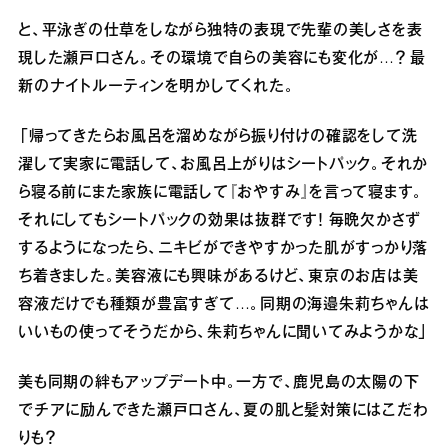
と、平泳ぎの仕草をしながら独特の表現で先輩の美しさを表
現した瀬戸口さん。その環境で自らの美容にも変化が…？ 最
新のナイトルーティンを明かしてくれた。
「帰ってきたらお風呂を溜めながら振り付けの確認をして洗
濯して実家に電話して、お風呂上がりはシートパック。それか
ら寝る前にまた家族に電話して『おやすみ』を言って寝ます。
それにしてもシートパックの効果は抜群です！ 毎晩欠かさず
するようになったら、ニキビができやすかった肌がすっかり落
ち着きました。美容液にも興味があるけど、東京のお店は美
容液だけでも種類が豊富すぎて…。同期の海邉朱莉ちゃんは
いいもの使ってそうだから、朱莉ちゃんに聞いてみようかな」
美も同期の絆もアップデート中。一方で、鹿児島の太陽の下
でチアに励んできた瀬戸口さん、夏の肌と髪対策にはこだわ
りも？