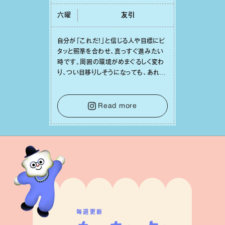
六曜
友引
⾃分が「これだ！」と信じる⼈や⽬標にピ
タッと照準を合わせ、真っすぐ進みたい
時です。周囲の環境がめまぐるしく変わ
り、つい⽬移りしそうになっても、あれこ
れ迷う必要はありません。余計なノイズ
をそっと⼿放し、⽬の前のことに集中しま
しょう。そのブレない決意が、あなたにと
Read more
って有意義で安定した成果を引き寄せま
す。
毎週更新