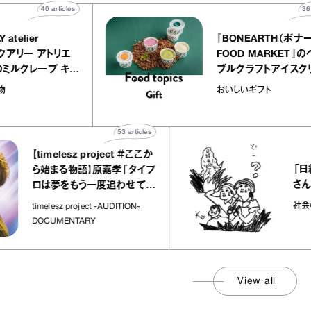
40
articles
UALLY atelier
『BONEARTH
LE（イクアリー アトリエ
FOOD MARK
レ）』のミルクレープ キャ
ブルクラフトア
ルバニーユほか｜chico
｜真野知子の「
子な宝物
おいしいギフト
“お菓子な宝物”
ト」
53
articles
【timelesz project ＃ここか
「日経平均
ら始まる物語】原嘉孝「タイプ
さんが解
ロは夢をもう一度追わせてく
れた場所」
社会のじか
timelesz project -AUDITION-
DOCUMENTARY
View all