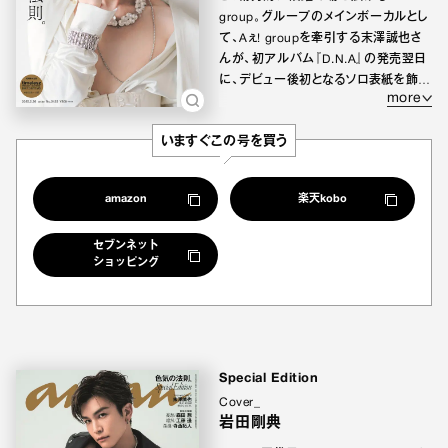
group。グループのメインボーカルとし
て、Aぇ! groupを牽引する末澤誠也さ
んが、初アルバム『D.N.A』の発売翌日
に、デビュー後初となるソロ表紙を飾り
more
ます。
いますぐこの号を買う
今回は特集テーマに合わせ、武骨であ
りながら、どこか儚げな美しさも持ち合
わせる末澤さんの唯一無二の色気の秘
amazon
楽天kobo
密に迫るグラビア＆インタビューを掲
載。
セブンネット
ショッピング
蝶を纏うジェンダーレスな色気、休日の
彼氏感満載の自然体の色気、追い込ま
れたようなひりつく世界を写したハード
ボイルドな色気…。多様な時代の色気
の在り方を表現する末澤誠也さんの惹
き込まれる魅力を全方位から収めた、
Special Edition
艶やかなショットの数々をお見逃しな
Cover_
く！
岩田剛典