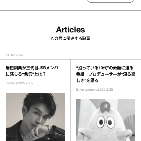
Articles
この号に関連する記事
14
Articles
岩田剛典が三代目JSBメンバー
“沼っている10代”の素顔に迫る
に感じる“色気”とは？
番組 プロデューサーが“沼る楽
しさ”を語る
Covers
2025.2.25
Entertainment
2025.2.25