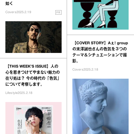
如く
PR
Covers
2025.2.19
【COVER STORY】Aぇ! group
の末澤誠也さんの色気を３つの
テーマ＆シチュエーションで撮
影。
【THIS WEEK’S ISSUE】人の
Covers
2025.2.18
心を惹きつけてやまない魅力の
在り処は？ 今の時代の「色気」
について考察します。
Lifestyle
2025.2.18