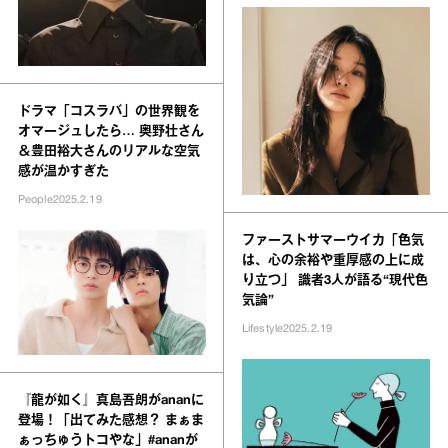
ドラマ「コスラバ」の世界観を
オマージュしたら… 奥野壮さん
＆豊田裕大さんのリアルな空気
感が温かすぎた
People
2025.2.19
ファーストサマーウイカ「色気
は、心の余裕や重厚感の上に成
り立つ」 識者3人が語る“現代色
気論”
Lifestyle
2025.2.19
『龍が如く』真島吾朗がananに
登場！「出てみた感想？ まぁま
ぁっちゅうトコやな」#ananが