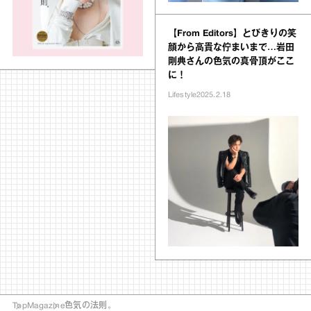
【From Editors】とびきりの笑
顔から高貴な佇まいまで…岩田
剛典さんの色気の真骨頂がここ
に！
Lifestyle
2025.2.18
Top
Magazine
色気の法則。