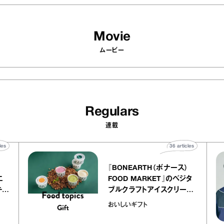
Movie
ムービー
Regulars
連載
0
articles
36
articles
『BONEARTH（ボナース）
トリエ
FOOD MARKET』のベジタ
プ キャ
ブルクラフトアイスクリーム
hico
｜真野知子の「おいしいギフ
おいしいギフト
ト」