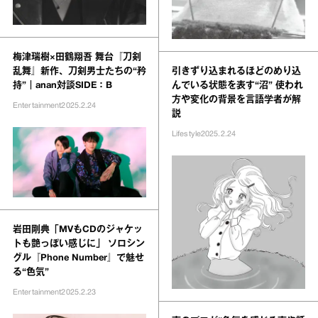
梅津瑞樹×田鶴翔吾 舞台『刀剣
乱舞』新作、刀剣男士たちの“矜
引きずり込まれるほどのめり込
持”｜anan対談SIDE：B
んでいる状態を表す“沼” 使われ
方や変化の背景を言語学者が解
Entertainment
2025.2.24
説
Lifestyle
2025.2.24
岩田剛典「MVもCDのジャケッ
トも艶っぽい感じに」 ソロシン
グル『Phone Number』で魅せ
る“色気”
Entertainment
2025.2.23