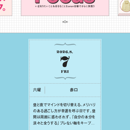
2026
.
8
.
7
FRI
六曜
⾚⼝
昼と夜でマインドを切り替える、メリハリ
のある過ごし⽅が幸運を呼ぶ⽇です。昼
間は周囲に惑わされず、「⾃分の本分を
淡々と全うする」ブレない軸をキープし
て。そして夜は、疲れや寂しさから⽢い