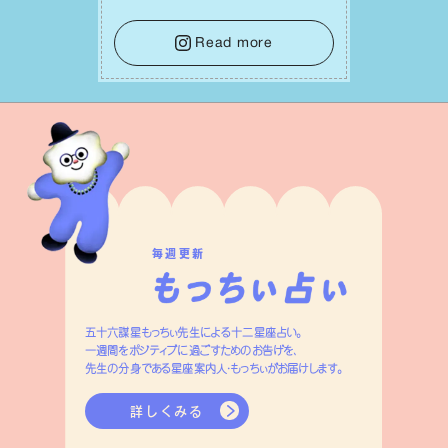
⾔葉に流されないよう、⼼にしっかりブ
レーキをかけること。この意識の切り替
Read more
えが、あなたに確かな安⼼感をもたらす
はずです。
毎週更新
五十六謀星もっちぃ先生による十二星座占い。
一週間をポジティブに過ごすためのお告げを、
先生の分身である星座案内人・もっちぃがお届けします。
詳しくみる