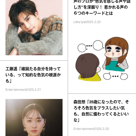
声のプロが“色気を感じる声や話
し方”を深掘り！ 惹かれる声の
６つのキーワードとは
Lifestyle
2025.2.22
工藤遥「確固たる自分を持って
いる、って知的な色気の根源か
も」
Entertainment
2025.2.21
森田想「25歳になったので、そ
ろそろ色気をプラスしたい気
も。自然に備わってくるといい
な」
Entertainment
2025.2.20