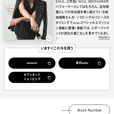
EXILE、三代目J SOUL BROTHERSの
パフォーマーとしてはもちろん、近年俳
優としての存在感を増し続けている岩
田剛典さんが、ソロシングルリリースの
タイミングでananスペシャルエディショ
ン表紙に登場！ 表紙では、レザージャケ
ットの流石の着こなしを見せてくれまし
more
た。
いますぐこの号を買う
amazon
楽天kobo
セブンネット
ショッピング
Back Number