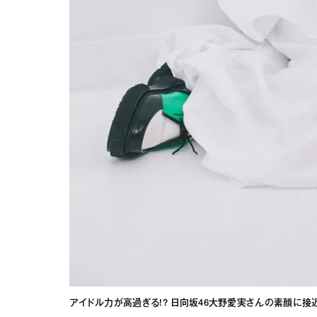
アイドル力が高過ぎる!? 日向坂46大野愛実さんの素顔に接