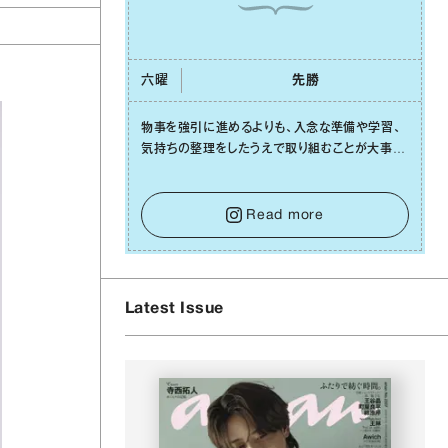
六曜
先勝
物事を強引に進めるよりも、⼊念な準備や学習、
気持ちの整理をしたうえで取り組むことが⼤事な
⽇です。先の⾒えない不安に⼼が曇ってしまって
も焦らないで。意思を伝える⼯夫をしたり、あなた
⾃⾝や疲れていそうな⼈をいたわることに時間を
Read more
使いましょう。ここでしっかりとエネルギーを蓄
え、困難を乗り越える⼒に変えましょう。
Latest Issue