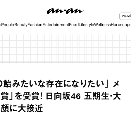
We
s
People
Beauty
Fashion
Entertainment
Food
Lifestyle
Wellness
Horoscop
の飴みたいな存在になりたい」 メ
n賞」を受賞！ 日向坂46 五期生・大
素顔に大接近