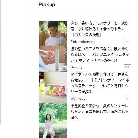
Pickup
恋も、笑いも、ミステリーも。次が
気になり続ける！ 1話15分ドラマ
『バカンスの法則』
Entertainment
PR
彼の想いが二人をつなぐ。触れたく
なる肌へ──パナソニック ラムダッ
シュ ボディトリマーが進化！
Beauty
PR
マイボトルで簡単に作れて、体も心
も元気に！ 《「ブレンディ」マイボ
トルスティック いいこと毎日》シ
リーズが誕生
Wellness
PR
小芝風花が出合う、夏のリゾナーレ
八ヶ岳。日常を離れて、満たされる
旅へ