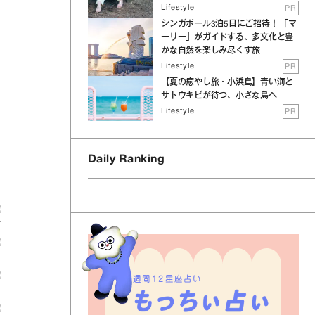
Lifestyle
PR
シンガポール3泊5日にご招待！ 「マ
ーリー」がガイドする、多文化と豊
性
かな自然を楽しみ尽くす旅
Lifestyle
PR
【夏の癒やし旅・小浜島】青い海と
サトウキビが待つ、小さな島へ
Lifestyle
PR
Daily Ranking
週間12星座占い