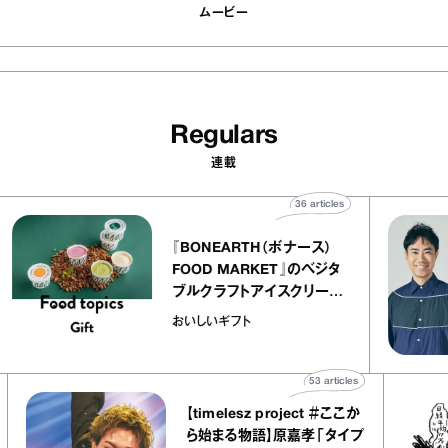
ムービー
Regulars
連載
36
articles
『BONEARTH（ボナース）
FOOD MARKET』のベジタ
ャ
ブルクラフトアイスクリーム
o
｜真野知子の「おいしいギフ
おいしいギフト
ト」
53
articles
【timelesz project ＃ここか
ら始まる物語】原嘉孝「タイプ