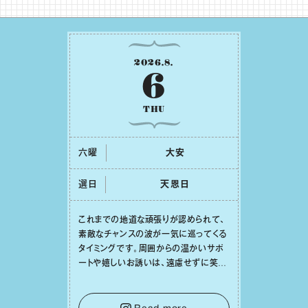
2026
.
8
.
6
THU
六曜
⼤安
選日
天恩⽇
これまでの地道な頑張りが認められて、
素敵なチャンスの波が⼀気に巡ってくる
タイミングです。周囲からの温かいサポ
ートや嬉しいお誘いは、遠慮せずに笑顔
で受け取りましょう。みんなと⼀緒に幸
せになっていくイメージを持って⼀歩を
踏み出して。⼀⼈⼀⼈の良いところが混