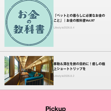
「ペットとの暮らしに必要なお金の
こと」｜お金の教科書Vol.97
Lifestyle
2026.8.4
移動＆滞在を旅の目的に！癒しの極
上ショートトリップを
Lifestyle
2026.8.2
Pickup