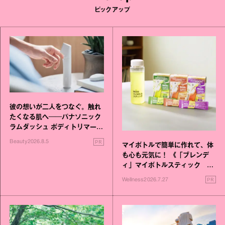
ピックアップ
彼の想いが二人をつなぐ。触れ
たくなる肌へ──パナソニック
ラムダッシュ ボディトリマーが
進化！
PR
Beauty
2026.8.5
マイボトルで簡単に作れて、体
も心も元気に！ 《「ブレンデ
ィ」マイボトルスティック い
いこと毎日》シリーズが誕生
PR
Wellness
2026.7.27