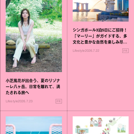
シンガポール3泊5日にご招待！
「マーリー」がガイドする、多
文化と豊かな自然を楽しみ尽く
す旅
PR
Lifestyle
2026.7.22
小芝風花が出合う、夏のリゾナ
ーレ八ヶ岳。日常を離れて、満
たされる旅へ
PR
Lifestyle
2026.7.23