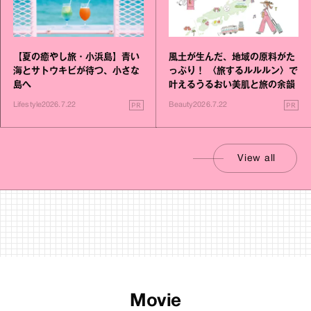
【夏の癒やし旅・小浜島】青い
風土が生んだ、地域の原料がた
海とサトウキビが待つ、小さな
っぷり！ 〈旅するルルルン〉で
島へ
叶えるうるおい美肌と旅の余韻
PR
PR
Lifestyle
2026.7.22
Beauty
2026.7.22
View all
Movie