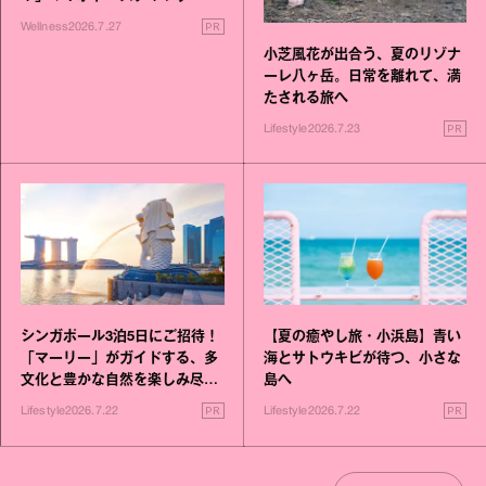
いこと毎日》シリーズが誕生
PR
Wellness
2026.7.27
小芝風花が出合う、夏のリゾナ
ーレ八ヶ岳。日常を離れて、満
たされる旅へ
PR
Lifestyle
2026.7.23
シンガポール3泊5日にご招待！
【夏の癒やし旅・小浜島】青い
「マーリー」がガイドする、多
海とサトウキビが待つ、小さな
文化と豊かな自然を楽しみ尽く
島へ
す旅
PR
PR
Lifestyle
2026.7.22
Lifestyle
2026.7.22