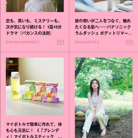
恋も、笑いも、ミステリーも。
彼の想いが二人をつなぐ。触れ
次が気になり続ける！ 1話15分
たくなる肌へ──パナソニック
ドラマ『バカンスの法則』
ラムダッシュ ボディトリマーが
進化！
PR
PR
Entertainment
2026.8.7
Beauty
2026.8.5
マイボトルで簡単に作れて、体
も心も元気に！ 《「ブレンデ
ィ」マイボトルスティック い