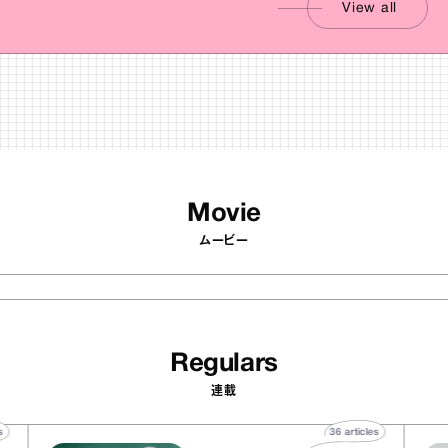
View all
Movie
ムービー
Regulars
連載
rticles
36
articles