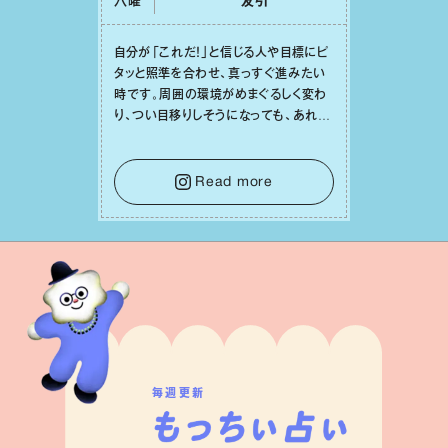
六曜
友引
⾃分が「これだ！」と信じる⼈や⽬標にピ
タッと照準を合わせ、真っすぐ進みたい
時です。周囲の環境がめまぐるしく変わ
り、つい⽬移りしそうになっても、あれこ
れ迷う必要はありません。余計なノイズ
をそっと⼿放し、⽬の前のことに集中しま
しょう。そのブレない決意が、あなたにと
Read more
って有意義で安定した成果を引き寄せま
す。
毎週更新