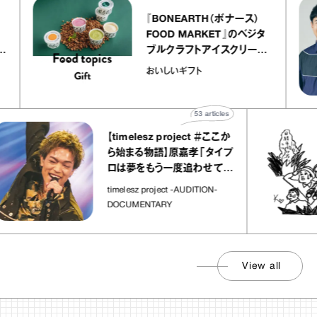
『BONEARTH（ボナース）
トリエ
FOOD MARKET』のベジタ
 キャ
ブルクラフトアイスクリーム
ico
｜真野知子の「おいしいギフ
おいしいギフト
ト」
53
articles
【timelesz project ＃ここか
ら始まる物語】原嘉孝「タイプ
ロは夢をもう一度追わせてく
れた場所」
timelesz project -AUDITION-
DOCUMENTARY
View all