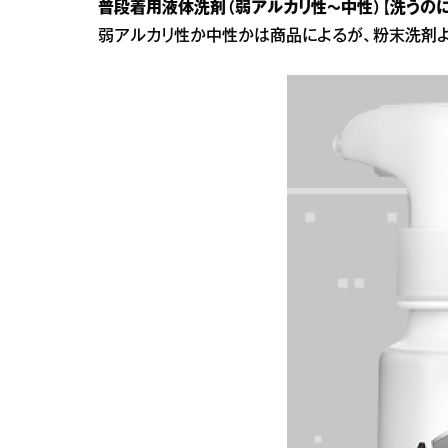
普段着用液体洗剤（弱アルカリ性～中性）【洗うの
弱アルカリ性か中性かは商品によるが、粉末洗剤