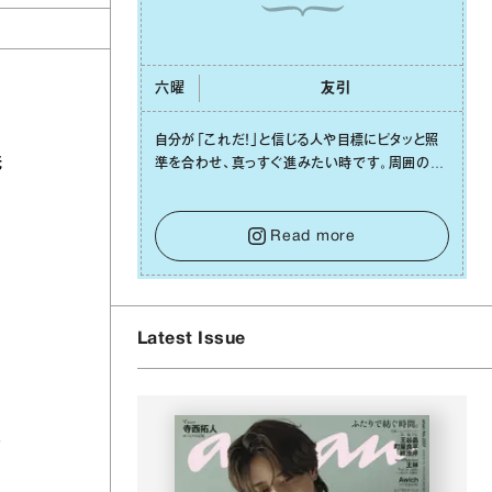
六曜
友引
⾃分が「これだ！」と信じる⼈や⽬標にピタッと照
洗
準を合わせ、真っすぐ進みたい時です。周囲の環
境がめまぐるしく変わり、つい⽬移りしそうになっ
ても、あれこれ迷う必要はありません。余計なノイ
ズをそっと⼿放し、⽬の前のことに集中しましょ
Read more
う。そのブレない決意が、あなたにとって有意義
で安定した成果を引き寄せます。
Latest Issue
る