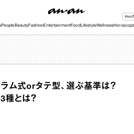
We
s
People
Beauty
Fashion
Entertainment
Food
Lifestyle
Wellness
Horoscop
ドラム式orタテ型、選ぶ基準は？
3種とは？