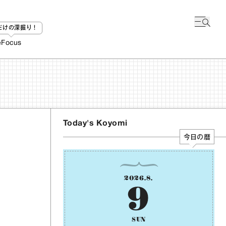
bだけの深掘り！
e
Focus
Today's Koyomi
今日の暦
2026
.
8
.
9
SUN