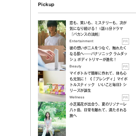
Pickup
恋も、笑いも、ミステリーも。次が
気になり続ける！ 1話15分ドラマ
『バカンスの法則』
Entertainment
PR
彼の想いが二人をつなぐ。触れたく
なる肌へ──パナソニック ラムダッ
シュ ボディトリマーが進化！
Beauty
PR
マイボトルで簡単に作れて、体も心
も元気に！ 《「ブレンディ」マイボ
トルスティック いいこと毎日》シ
リーズが誕生
Wellness
PR
小芝風花が出合う、夏のリゾナーレ
八ヶ岳。日常を離れて、満たされる
旅へ