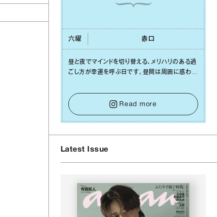
六曜
⾚⼝
昼と夜でマインドを切り替える、メリハリのある過
ごし⽅が幸運を呼ぶ⽇です。昼間は周囲に惑わさ
れず、「⾃分の本分を淡々と全うする」ブレない軸
をキープして。そして夜は、疲れや寂しさから⽢
い⾔葉に流されないよう、⼼にしっかりブレーキ
Read more
をかけること。この意識の切り替えが、あなたに
確かな安⼼感をもたらすはずです。
Latest Issue