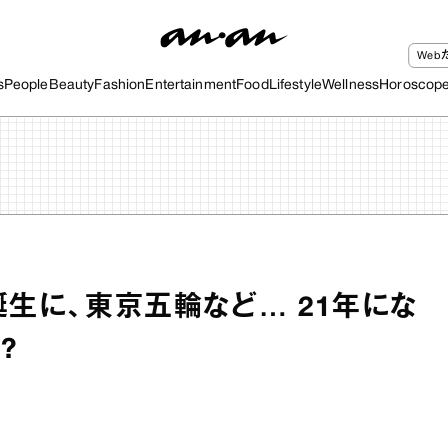
We
s
People
Beauty
Fashion
Entertainment
Food
Lifestyle
Wellness
Horoscop
誕生に、東京五輪など… 21年にな
?