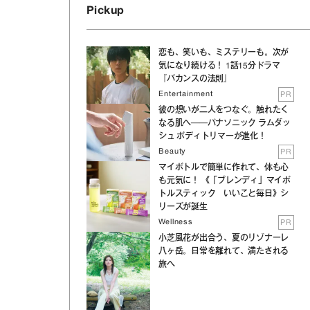
Pickup
恋も、笑いも、ミステリーも。次が
気になり続ける！ 1話15分ドラマ
『バカンスの法則』
Entertainment
PR
彼の想いが二人をつなぐ。触れたく
なる肌へ──パナソニック ラムダッ
シュ ボディトリマーが進化！
Beauty
PR
マイボトルで簡単に作れて、体も心
も元気に！ 《「ブレンディ」マイボ
トルスティック いいこと毎日》シ
リーズが誕生
Wellness
PR
小芝風花が出合う、夏のリゾナーレ
八ヶ岳。日常を離れて、満たされる
旅へ