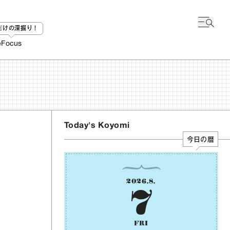
bだけの深掘り！
e
Focus
Today's Koyomi
今日の暦
2026
.
8
.
7
FRI