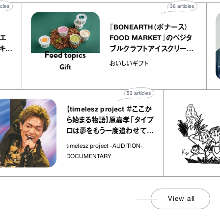
40
articles
36
articles
r
『BONEARTH（ボナース）
 アトリエ
FOOD MARKET』のベジタ
レープ キャ
ブルクラフトアイスクリーム
｜chico
｜真野知子の「おいしいギフ
おいしいギフト
ト」
53
articles
【timelesz project ＃ここか
ら始まる物語】原嘉孝「タイプ
ロは夢をもう一度追わせてく
れた場所」
timelesz project -AUDITION-
DOCUMENTARY
View all