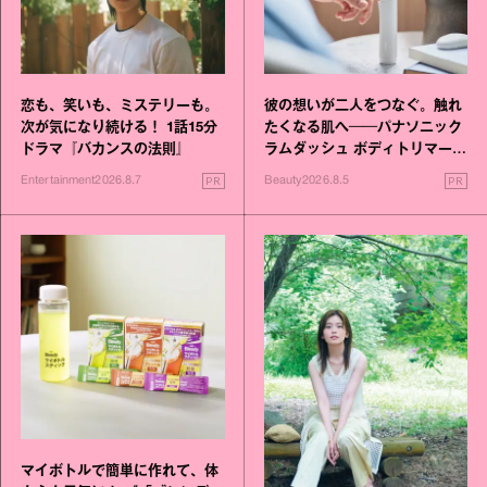
恋も、笑いも、ミステリーも。
彼の想いが二人をつなぐ。触れ
次が気になり続ける！ 1話15分
たくなる肌へ──パナソニック
ドラマ『バカンスの法則』
ラムダッシュ ボディトリマーが
進化！
PR
PR
Entertainment
2026.8.7
Beauty
2026.8.5
マイボトルで簡単に作れて、体