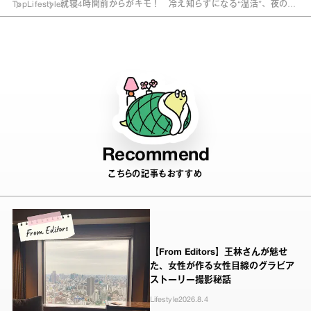
Top
Lifestyle
就寝4時間前からがキモ！ 冷え知らずになる“温活”、夜のル
ーティン
Recommend
こちらの記事もおすすめ
【From Editors】王林さんが魅せ
た、女性が作る女性目線のグラビア
ストーリー撮影秘話
Lifestyle
2026.8.4