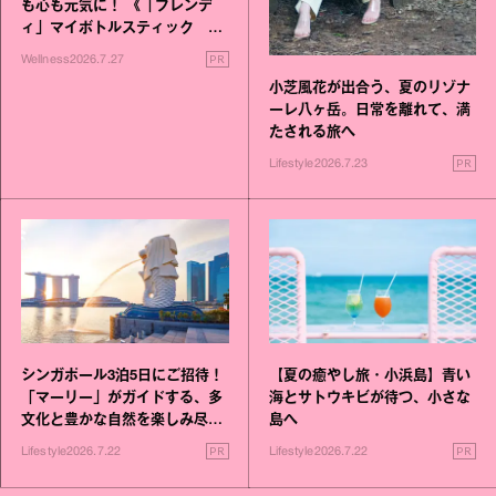
も心も元気に！ 《「ブレンデ
ィ」マイボトルスティック い
いこと毎日》シリーズが誕生
PR
Wellness
2026.7.27
小芝風花が出合う、夏のリゾナ
ーレ八ヶ岳。日常を離れて、満
たされる旅へ
PR
Lifestyle
2026.7.23
シンガポール3泊5日にご招待！
【夏の癒やし旅・小浜島】青い
「マーリー」がガイドする、多
海とサトウキビが待つ、小さな
文化と豊かな自然を楽しみ尽く
島へ
す旅
PR
PR
Lifestyle
2026.7.22
Lifestyle
2026.7.22