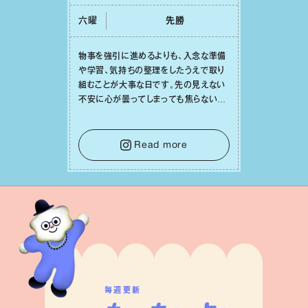
六曜
先勝
物事を強引に進めるよりも、⼊念な準備
や学習、気持ちの整理をしたうえで取り
組むことが⼤事な⽇です。先の⾒えない
不安に⼼が曇ってしまっても焦らない
で。意思を伝える⼯夫をしたり、あなた⾃
⾝や疲れていそうな⼈をいたわることに
時間を使いましょう。ここでしっかりとエ
Read more
ネルギーを蓄え、困難を乗り越える⼒に
変えましょう。
毎週更新