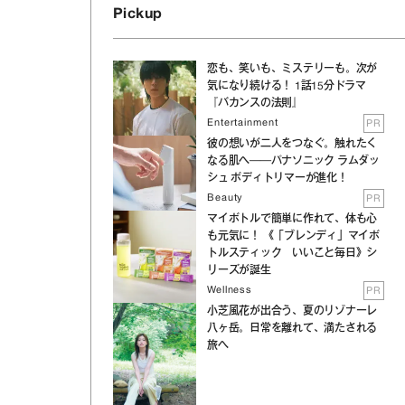
Pickup
恋も、笑いも、ミステリーも。次が
気になり続ける！ 1話15分ドラマ
『バカンスの法則』
Entertainment
PR
彼の想いが二人をつなぐ。触れたく
なる肌へ──パナソニック ラムダッ
シュ ボディトリマーが進化！
Beauty
PR
マイボトルで簡単に作れて、体も心
も元気に！ 《「ブレンディ」マイボ
トルスティック いいこと毎日》シ
リーズが誕生
Wellness
PR
小芝風花が出合う、夏のリゾナーレ
八ヶ岳。日常を離れて、満たされる
旅へ