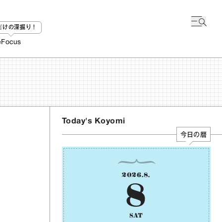
bだけの深掘り！
e
Focus
Today's Koyomi
今日の暦
2026
.
8
.
8
SAT