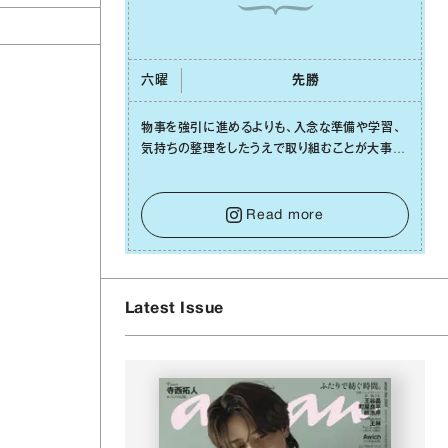
六曜
先勝
物事を強引に進めるよりも、⼊念な準備や学習、
ィ
気持ちの整理をしたうえで取り組むことが⼤事な
⽇です。先の⾒えない不安に⼼が曇ってしまって
も焦らないで。意思を伝える⼯夫をしたり、あなた
⾃⾝や疲れていそうな⼈をいたわることに時間を
Read more
使いましょう。ここでしっかりとエネルギーを蓄
え、困難を乗り越える⼒に変えましょう。
Latest Issue