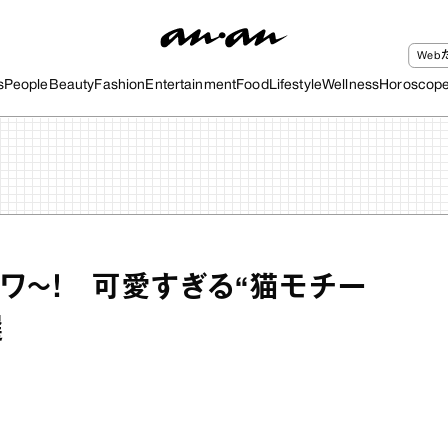
We
s
People
Beauty
Fashion
Entertainment
Food
Lifestyle
Wellness
Horoscop
ワ～！ 可愛すぎる“猫モチー
選