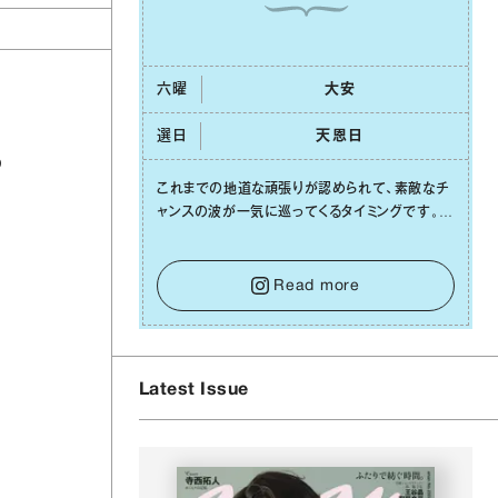
六曜
⼤安
選日
天恩⽇
の
これまでの地道な頑張りが認められて、素敵なチ
ャンスの波が⼀気に巡ってくるタイミングです。周
囲からの温かいサポートや嬉しいお誘いは、遠慮
せずに笑顔で受け取りましょう。みんなと⼀緒に
幸せになっていくイメージを持って⼀歩を踏み出
Read more
して。⼀⼈⼀⼈の良いところが混ざり合い、ハッピ
ーな未来が形作られていきます。
Latest Issue