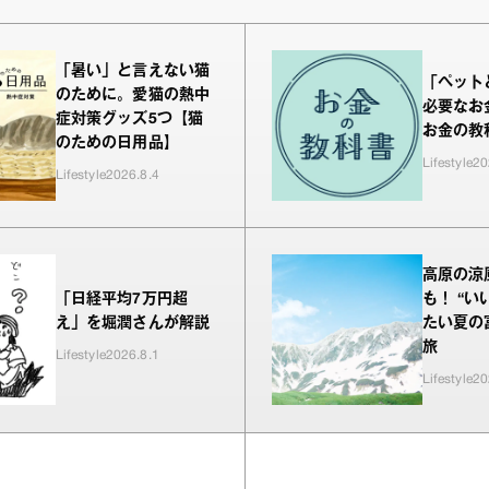
「暑い」と言えない猫
「ペット
のために。愛猫の熱中
必要なお
症対策グッズ5つ【猫
お金の教科
のための日用品】
Lifestyle
20
Lifestyle
2026.8.4
高原の涼
「日経平均7万円超
も！ “い
え」を堀潤さんが解説
たい夏の
旅
Lifestyle
2026.8.1
Lifestyle
20