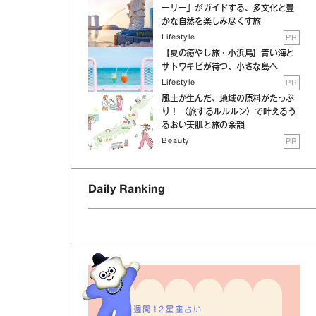
ーリー」がガイドする、多文化と豊
かな自然を楽しみ尽くす旅
Lifestyle
PR
【夏の癒やし旅・小浜島】青い海と
サトウキビが待つ、小さな島へ
Lifestyle
PR
風土が生んだ、地域の原料がたっぷ
り！ 〈旅するルルルン〉で叶えるう
るおい美肌と旅の余韻
Beauty
PR
Daily Ranking
週間12星座占い