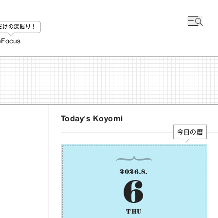
bだけの深掘り！
e
Focus
Today's Koyomi
今日の暦
2026
.
8
.
6
THU