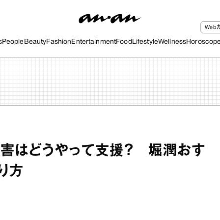
We
s
People
Beauty
Fashion
Entertainment
Food
Lifestyle
Wellness
Horoscop
害はどうやって支援？ 堀潤おす
り方