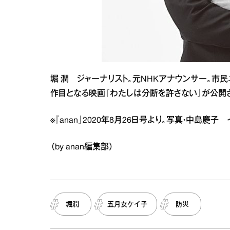
堀 潤 ジャーナリスト。元NHKアナウンサー。市民ニュー
作目となる映画『わたしは分断を許さない』が公開
※『anan』2020年8月26日号より。写真・中島慶
（by anan編集部）
堀潤
五月女ケイ子
防災