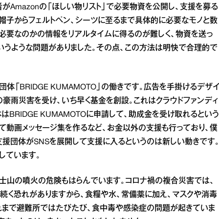
がAmazonの「ほしい物リスト」で必要物資を公開し、支援を募る
帽子からフェルトペン、シーツに至るまで具体的に必要なモノと数
が必要なのかの情報をリアルタイムに得るのが難しく、物資を送っ
いうような問題がありました。その点、この方法は明快で合理的で
「BRIDGE KUMAMOTO」の働きです。広告を手掛けるデザ
の豪雨災害を受け、いち早く基金を創設。これはクラウドファンディ
RIDGE KUMAMOTOに申請して、助成金を受け取れるという
て動画メッセージ集を作るなど、お金以外の支援も行っており、僕
支援団体がSNSを展開して支援に入るというのは新しい動きです
しています。
士山の噴火の危険もはらんでいます。コロナ禍の複合災害では、
続く恐れがありますから、食糧や水、常備薬に加え、マスクや消毒
れまで避難所ではたびたび、食中毒や感染症の問題が起きていま