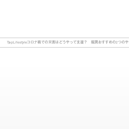
Top
Lifestyle
コロナ禍での災害はどうやって支援？ 堀潤おすすめの2つのや