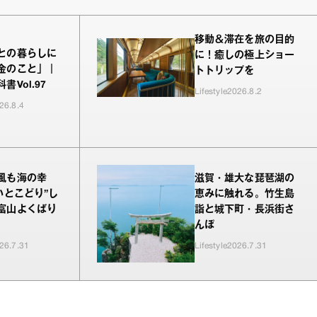
移動＆滞在を旅の目的
との暮らしに
に！癒しの極上ショー
金のこと」｜
トトリップを
書Vol.97
Lifestyle
2026.8.2
26.8.4
風も海の幸
滋賀・雄大な琵琶湖の
いとこどり”し
恵みに触れる。竹生島
富山よくばり
詣と城下町・長浜街さ
んぽ
26.7.31
Lifestyle
2026.7.31