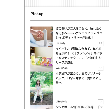
Pickup
彼の想いが二人をつなぐ。触れたく
なる肌へ──パナソニック ラムダッ
シュ ボディトリマーが進化！
イ
Beauty
PR
マイボトルで簡単に作れて、体も心
も元気に！ 《「ブレンディ」マイボ
トルスティック いいこと毎日》シ
リーズが誕生
Wellness
PR
。
小芝風花が出合う、夏のリゾナーレ
八ヶ岳。日常を離れて、満たされる
旅へ
Lifestyle
PR
シンガポール3泊5日にご招待！ 「マ