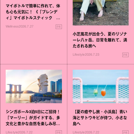
マイボトルで簡単に作れて、体
も心も元気に！ 《「ブレンデ
ィ」マイボトルスティック い
いこと毎日》シリーズが誕生
PR
Wellness
2026.7.27
小芝風花が出合う、夏のリゾナ
ーレ八ヶ岳。日常を離れて、満
たされる旅へ
PR
Lifestyle
2026.7.23
シンガポール3泊5日にご招待！
【夏の癒やし旅・小浜島】青い
「マーリー」がガイドする、多
海とサトウキビが待つ、小さな
文化と豊かな自然を楽しみ尽く
島へ
す旅
PR
PR
Lifestyle
2026.7.22
Lifestyle
2026.7.22