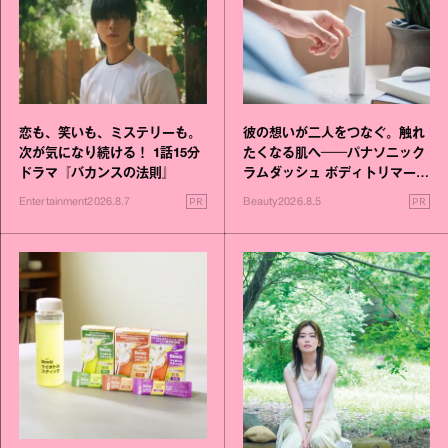
恋も、笑いも、ミステリーも。
彼の想いが二人をつなぐ。触れ
次が気になり続ける！ 1話15分
たくなる肌へ──パナソニック
ドラマ『バカンスの法則』
ラムダッシュ ボディトリマーが
進化！
PR
PR
Entertainment
2026.8.7
Beauty
2026.8.5