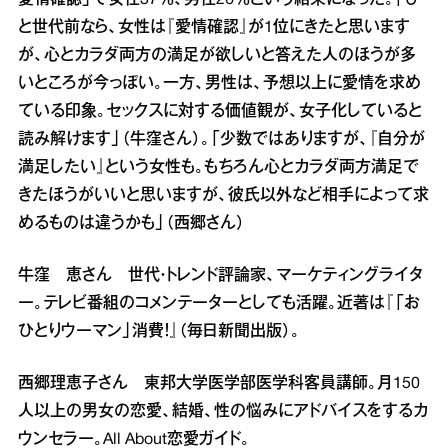
と世代前なら、女性は『愛情確認』が1位にきたと思います
が、心とカラダ両方の満足が欲しいと答えた人のほうが多
いところが今っぽい。一方、男性は、予想以上に愛情を求め
ている印象。セックスに対する価値観が、女子化していると
読み解けます」（牛窪さん）。「少数ではありますが、『自分が
満足したい』という女性も。もちろん心とカラダ両方満足で
きたほうがいいと思いますが、彼氏以外など相手によって求
めるものは違うかも」（西郷さん）
牛窪 恵さん 世代・トレンド評論家、マーケティングライタ
ー。テレビ番組のコメンテーターとしても活躍。近著は『「お
ひとりウーマン」消費！』（毎日新聞出版）。
西郷理恵子さん 東邦大学医学部医学科客員講師。月150
人以上の男女の恋愛、結婚、性の悩みにアドバイスをするカ
ウンセラー。All About恋愛ガイド。