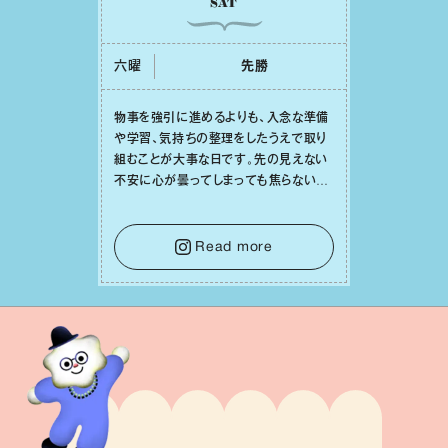
SAT
六曜
先勝
物事を強引に進めるよりも、⼊念な準備
や学習、気持ちの整理をしたうえで取り
組むことが⼤事な⽇です。先の⾒えない
不安に⼼が曇ってしまっても焦らない
で。意思を伝える⼯夫をしたり、あなた⾃
⾝や疲れていそうな⼈をいたわることに
時間を使いましょう。ここでしっかりとエ
Read more
ネルギーを蓄え、困難を乗り越える⼒に
変えましょう。