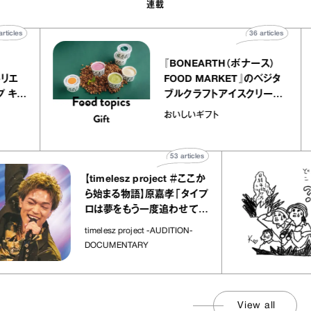
連載
40
articles
36
articles
ier
『BONEARTH（ボナース）
ー アトリエ
FOOD MARKET』のベジタ
クレープ キャ
ブルクラフトアイスクリーム
か｜chico
｜真野知子の「おいしいギ
おいしいギフト
”
ト」
53
articles
【timelesz project ＃ここか
ら始まる物語】原嘉孝「タイプ
ロは夢をもう一度追わせてく
れた場所」
timelesz project -AUDITION-
DOCUMENTARY
View all