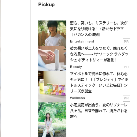
Pickup
恋も、笑いも、ミステリーも。次が
気になり続ける！ 1話15分ドラマ
『バカンスの法則』
Entertainment
PR
彼の想いが二人をつなぐ。触れたく
なる肌へ──パナソニック ラムダッ
シュ ボディトリマーが進化！
Beauty
PR
マイボトルで簡単に作れて、体も心
も元気に！ 《「ブレンディ」マイボ
トルスティック いいこと毎日》シ
リーズが誕生
Wellness
PR
小芝風花が出合う、夏のリゾナーレ
八ヶ岳。日常を離れて、満たされる
旅へ