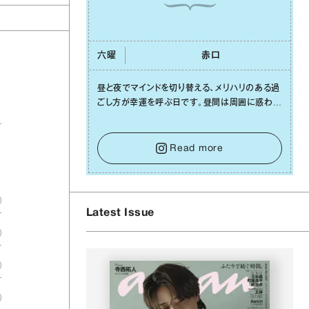
六曜
⾚⼝
昼と夜でマインドを切り替える、メリハリのある過
ごし⽅が幸運を呼ぶ⽇です。昼間は周囲に惑わさ
れず、「⾃分の本分を淡々と全うする」ブレない軸
をキープして。そして夜は、疲れや寂しさから⽢
い⾔葉に流されないよう、⼼にしっかりブレーキ
Read more
をかけること。この意識の切り替えが、あなたに
確かな安⼼感をもたらすはずです。
Latest Issue