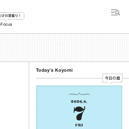
bだけの深掘り！
e
Focus
Today's Koyomi
今日の暦
2026
.
8
.
7
FRI