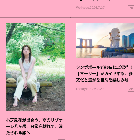
いこと毎日》シリーズが誕生
PR
Wellness
2026.7.27
シンガポール3泊5日にご招待！
「マーリー」がガイドする、多
文化と豊かな自然を楽しみ尽く
す旅
PR
Lifestyle
2026.7.22
小芝風花が出合う、夏のリゾナ
ーレ八ヶ岳。日常を離れて、満
たされる旅へ