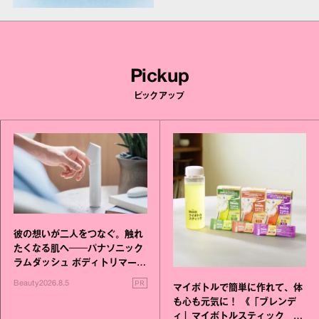
Pickup
ピックアップ
彼の想いが二人をつなぐ。触れ
たくなる肌へ──パナソニック
ラムダッシュ ボディトリマーが
進化！
PR
Beauty
2026.8.5
マイボトルで簡単に作れて、体
も心も元気に！ 《「ブレンデ
ィ」マイボトルスティック い