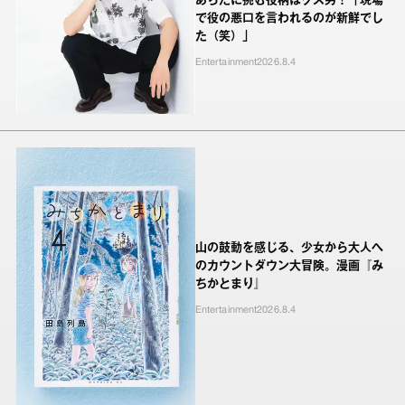
あらたに挑む役柄はクズ男！「現場
で役の悪口を言われるのが新鮮でし
た（笑）」
Entertainment
2026.8.4
山の鼓動を感じる、少女から大人へ
のカウントダウン大冒険。漫画『み
ちかとまり』
Entertainment
2026.8.4