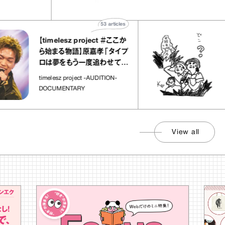
子な宝物”
ト」
53
articles
【timelesz project ＃ここか
「日
ら始まる物語】原嘉孝「タイプ
さん
ロは夢をもう一度追わせてく
れた場所」
社会の
timelesz project -AUDITION-
DOCUMENTARY
View all