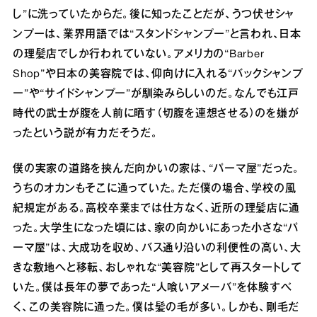
し”に洗っていたからだ。後に知ったことだが、うつ伏せシャ
ンプーは、業界用語では“スタンドシャンプー”と言われ、日本
の理髪店でしか行われていない。アメリカの“Barber
Shop”や日本の美容院では、仰向けに入れる“バックシャンプ
ー”や“サイドシャンプー”が馴染みらしいのだ。なんでも江戸
時代の武士が腹を人前に晒す（切腹を連想させる）のを嫌が
ったという説が有力だそうだ。
僕の実家の道路を挟んだ向かいの家は、“パーマ屋”だった。
うちのオカンもそこに通っていた。ただ僕の場合、学校の風
紀規定がある。高校卒業までは仕方なく、近所の理髪店に通
った。大学生になった頃には、家の向かいにあった小さな“パ
ーマ屋”は、大成功を収め、バス通り沿いの利便性の高い、大
きな敷地へと移転、おしゃれな“美容院”として再スタートして
いた。僕は長年の夢であった“人喰いアメーバ”を体験すべ
く、この美容院に通った。僕は髪の毛が多い。しかも、剛毛だ