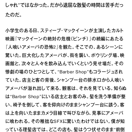
しゃれ”ではなかった。だから退屈な散髪の時間は苦手だっ
たのだ。
小学生のある日、スティーブ・マックイーンが主演したカルト
映画『マックイーンの絶対の危機（ピンチ）』の続編にあたる
『人喰いアメーバの恐怖2』を観た。そこでの、あるシーンに
驚いた。巨大化したアメーバが、街を襲い、ボウリング場、映
画館と、次々と人々を飲み込んでいくという見せ場だ。その
惨劇の場のひとつとして、“Barber Shop”もコラージュされ
ていた。店主と客の背後、シャンプー台の排水口から人喰い
アメーバが溢れ出して来る。観客は、それを見ている。知らぬ
は“Barber Shop”にいる店主とお客のみ。髪を洗う準備が整
い、椅子を倒して、客を仰向けのままシャンプー台に誘う。客
は上を向いたままカメラ目線で叫びながら、見事にアメーバ
に喰われる。その稚拙なSFXに驚いたわけではない。僕が知
っている理髪店では、どこの店も、髪はうつ伏せのまま“前倒