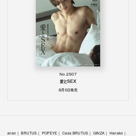
No.2507
愛とSEX
8月5日
発売
anan
BRUTUS
POPEYE
Casa BRUTUS
GINZA
Hanako