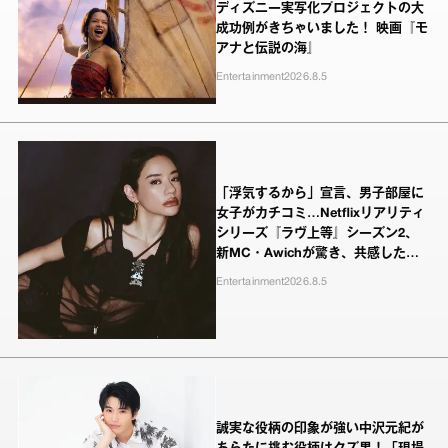
ディズニー実写化プロジェクトの大
成功例がきちゃいました！ 映画『モ
アナと伝説の海』
Entertainment
2026.8.5
「浮気するから」宣言、男子部屋に
女子がカチコミ…Netflixリアリティ
シリーズ『ラヴ上等』シーズン2、
新MC・Awichが驚き、共感したヤ
ンキーたちの本気の恋模様
Entertainment
2026.8.5
誠実な役柄の印象が強い中沢元紀が