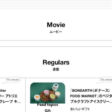
Movie
ムービー
Regulars
連載
40
articles
Y atelier
『BONEARTH（ボ
（イクアリー アトリエ
FOOD MARKET
』のミルクレープ キャ
ブルクラフトアイス
ニーユほか｜chico
｜真野知子の「おい
宝物
おいしいギフト