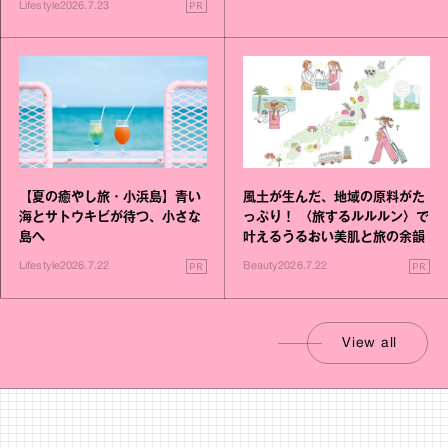
PR
Lifestyle
2026.7.23
風土が生んだ、地域の原料がた
【夏の癒やし旅・小浜島】青い
っぷり！ 〈旅するルルルン〉で
海とサトウキビが待つ、小さな
叶えるうるおい美肌と旅の余韻
島へ
PR
PR
Beauty
2026.7.22
Lifestyle
2026.7.22
View all