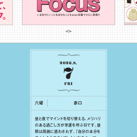
2026
.
8
.
7
FRI
六曜
⾚⼝
昼と夜でマインドを切り替える、メリハリ
のある過ごし⽅が幸運を呼ぶ⽇です。昼
間は周囲に惑わされず、「⾃分の本分を