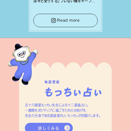
淡々と全うする」ブレない軸をキープし
て。そして夜は、疲れや寂しさから⽢い
⾔葉に流されないよう、⼼にしっかりブ
レーキをかけること。この意識の切り替
Read more
えが、あなたに確かな安⼼感をもたらす
はずです。
毎週更新
五十六謀星もっちぃ先生による十二星座占い。
一週間をポジティブに過ごすためのお告げを、
先生の分身である星座案内人・もっちぃがお届けします。
詳しくみる