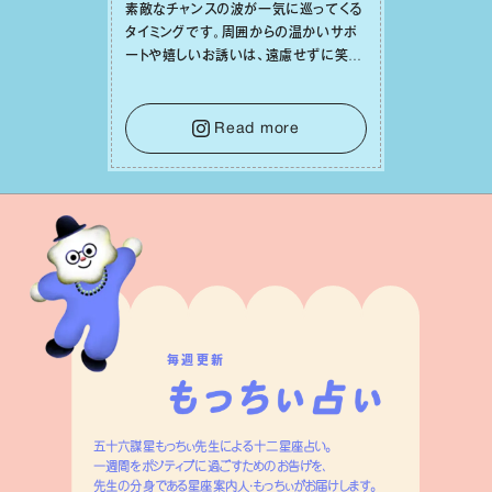
素敵なチャンスの波が⼀気に巡ってくる
タイミングです。周囲からの温かいサポ
ートや嬉しいお誘いは、遠慮せずに笑顔
で受け取りましょう。みんなと⼀緒に幸
せになっていくイメージを持って⼀歩を
踏み出して。⼀⼈⼀⼈の良いところが混
Read more
ざり合い、ハッピーな未来が形作られて
いきます。
毎週更新
五十六謀星もっちぃ先生による十二星座占い。
一週間をポジティブに過ごすためのお告げを、
先生の分身である星座案内人・もっちぃがお届けします。