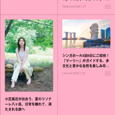
いこと毎日》シリーズが誕生
PR
Wellness
2026.7.27
シンガポール3泊5日にご招待！
「マーリー」がガイドする、多
文化と豊かな自然を楽しみ尽く
す旅
PR
Lifestyle
2026.7.22
小芝風花が出合う、夏のリゾナ
ーレ八ヶ岳。日常を離れて、満
たされる旅へ