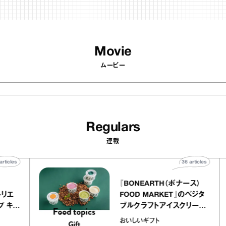
Movie
ムービー
Regulars
連載
40
articles
36
articles
ier
『BONEARTH（ボナース）
ー アトリエ
FOOD MARKET』のベジタ
クレープ キャ
ブルクラフトアイスクリーム
か｜chico
｜真野知子の「おいしいギ
おいしいギフト