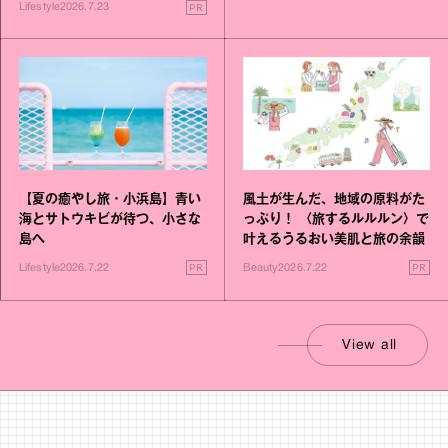
PR
Lifestyle
2026.7.23
風土が生んだ、地域の原料がた
【夏の癒やし旅・小浜島】青い
っぷり！ 〈旅するルルルン〉で
海とサトウキビが待つ、小さな
叶えるうるおい美肌と旅の余韻
島へ
PR
PR
Beauty
2026.7.22
Lifestyle
2026.7.22
View all