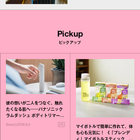
Pickup
ピックアップ
彼の想いが二人をつなぐ。触れ
たくなる肌へ──パナソニック
ラムダッシュ ボディトリマーが
進化！
PR
Beauty
2026.8.5
マイボトルで簡単に作れて、体
も心も元気に！ 《「ブレンデ
ィ」マイボトルスティック い