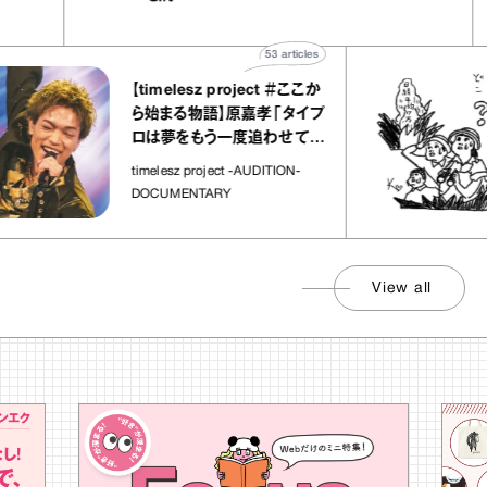
”
ト」
53
articles
【timelesz project ＃ここか
ら始まる物語】原嘉孝「タイプ
ロは夢をもう一度追わせてく
れた場所」
timelesz project -AUDITION-
DOCUMENTARY
View all