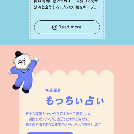
間は周囲に惑わされず、「⾃分の本分を
淡々と全うする」ブレない軸をキープし
て。そして夜は、疲れや寂しさから⽢い
⾔葉に流されないよう、⼼にしっかりブ
レーキをかけること。この意識の切り替
Read more
えが、あなたに確かな安⼼感をもたらす
はずです。
毎週更新
五十六謀星もっちぃ先生による十二星座占い。
一週間をポジティブに過ごすためのお告げを、
先生の分身である星座案内人・もっちぃがお届けします。