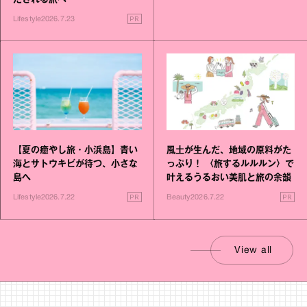
PR
Lifestyle
2026.7.23
【夏の癒やし旅・小浜島】青い
風土が生んだ、地域の原料がた
海とサトウキビが待つ、小さな
っぷり！ 〈旅するルルルン〉で
島へ
叶えるうるおい美肌と旅の余韻
PR
PR
Lifestyle
2026.7.22
Beauty
2026.7.22
View all