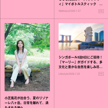
ィ」マイボトルスティック い
いこと毎日》シリーズが誕生
PR
Wellness
2026.7.27
シンガポール3泊5日にご招待！
「マーリー」がガイドする、多
文化と豊かな自然を楽しみ尽く
す旅
PR
Lifestyle
2026.7.22
小芝風花が出合う、夏のリゾナ
ーレ八ヶ岳。日常を離れて、満
たされる旅へ