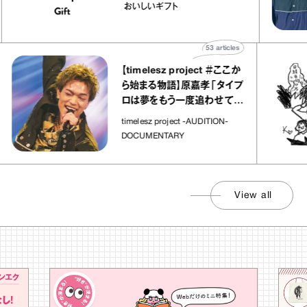
o
｜真野知子の「おいしいギフ
おいしいギフト
ト」
53
articles
【timelesz project ＃ここか
ら始まる物語】原嘉孝「タイプ
ロは夢をもう一度追わせてく
れた場所」
timelesz project -AUDITION-
DOCUMENTARY
View all