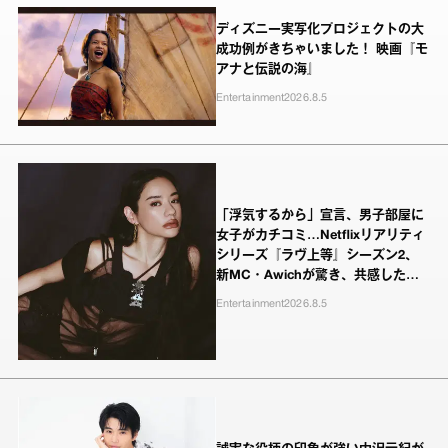
ディズニー実写化プロジェクトの大
成功例がきちゃいました！ 映画『モ
アナと伝説の海』
Entertainment
2026.8.5
「浮気するから」宣言、男子部屋に
女子がカチコミ…Netflixリアリティ
シリーズ『ラヴ上等』シーズン2、
新MC・Awichが驚き、共感したヤ
ンキーたちの本気の恋模様
Entertainment
2026.8.5