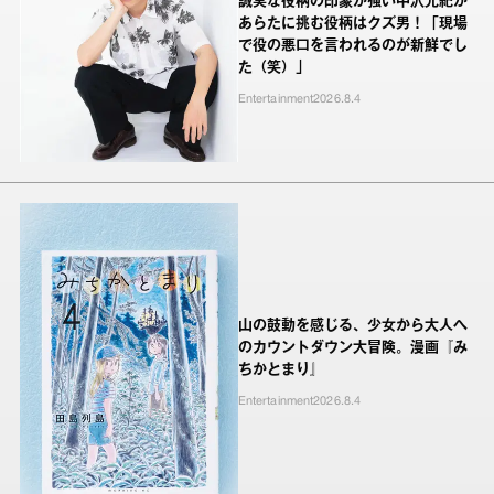
誠実な役柄の印象が強い中沢元紀が
あらたに挑む役柄はクズ男！「現場
で役の悪口を言われるのが新鮮でし
た（笑）」
Entertainment
2026.8.4
山の鼓動を感じる、少女から大人へ
のカウントダウン大冒険。漫画『み
ちかとまり』
Entertainment
2026.8.4