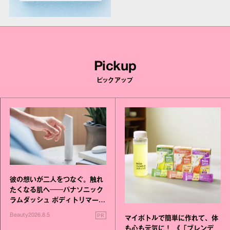
Pickup
ピックアップ
彼の想いが二人をつなぐ。触れ
たくなる肌へ──パナソニック
ラムダッシュ ボディトリマーが
進化！
PR
Beauty
2026.8.5
マイボトルで簡単に作れて、体
も心も元気に！ 《「ブレンデ