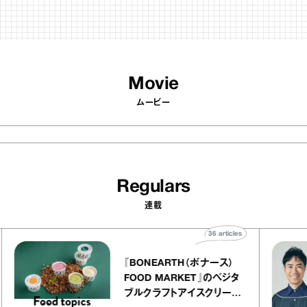
Movie
ムービー
Regulars
連載
es
36
articles
『BONEARTH（ボナース）
エ
FOOD MARKET』のベジタ
ャ
ブルクラフトアイスクリーム