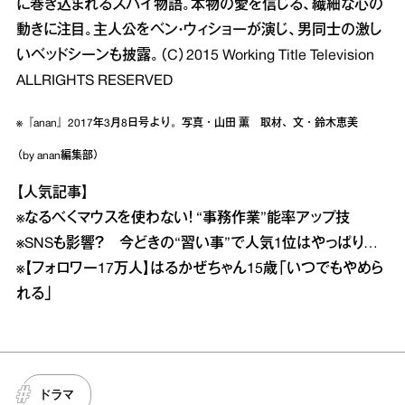
に巻き込まれるスパイ物語。本物の愛を信じる、繊細な心の
動きに注目。主人公をベン・ウィショーが演じ、男同士の激し
いベッドシーンも披露。（C）2015 Working Title Television
ALLRIGHTS RESERVED
※『anan』2017年3月8日号より。写真・山田 薫 取材、文・鈴木恵美
（by anan編集部）
【人気記事】
※なるべくマウスを使わない！ “事務作業”能率アップ技
※SNSも影響？ 今どきの“習い事”で人気1位はやっぱり…
※【フォロワー17万人】はるかぜちゃん15歳「いつでもやめら
れる」
ドラマ