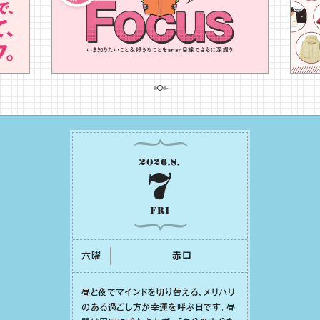
2026
.
8
.
7
FRI
六曜
⾚⼝
昼と夜でマインドを切り替える、メリハリ
のある過ごし⽅が幸運を呼ぶ⽇です。昼