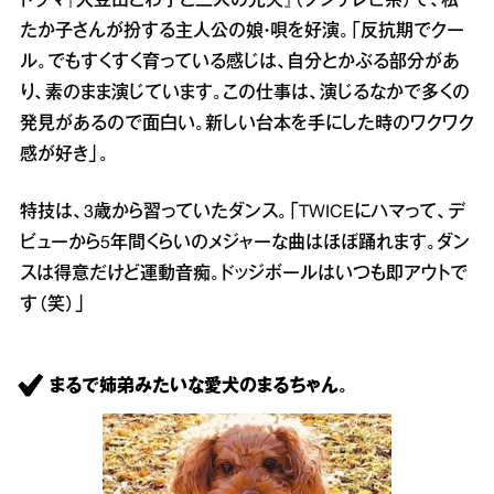
ドラマ『大豆田とわ子と三人の元夫』（フジテレビ系）で、松
たか子さんが扮する主人公の娘・唄を好演。「反抗期でクー
ル。でもすくすく育っている感じは、自分とかぶる部分があ
り、素のまま演じています。この仕事は、演じるなかで多くの
発見があるので面白い。新しい台本を手にした時のワクワク
感が好き」。
特技は、3歳から習っていたダンス。「TWICEにハマって、デ
ビューから5年間くらいのメジャーな曲はほぼ踊れます。ダン
スは得意だけど運動音痴。ドッジボールはいつも即アウトで
す（笑）」
まるで姉弟みたいな愛犬のまるちゃん。