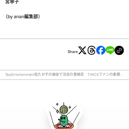
宮寧子
（by anan編集部）
Share
Top
Entertainment
松たか子の娘役で注目の豊嶋花 TWICEファンの素顔、
「ほぼ踊れます」