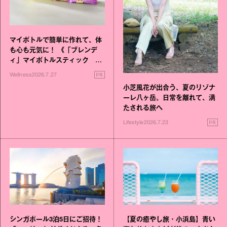
マイボトルで簡単に作れて、体
も心も元気に！ 《「ブレンデ
ィ」マイボトルスティック い
いこと毎日》シリーズが誕生
PR
Wellness
2026.7.27
小芝風花が出合う、夏のリゾナ
ーレ八ヶ岳。日常を離れて、満
たされる旅へ
PR
Lifestyle
2026.7.23
シンガポール3泊5日にご招待！
【夏の癒やし旅・小浜島】青い