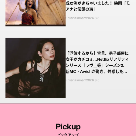
成功例がきちゃいました！ 映画『モ
アナと伝説の海』
Entertainment
2026.8.5
「浮気するから」宣言、男子部屋に
女子がカチコミ…Netflixリアリティ
シリーズ『ラヴ上等』シーズン2、
新MC・Awichが驚き、共感したヤ
ンキーたちの本気の恋模様
Entertainment
2026.8.5
Pickup
ピックアップ