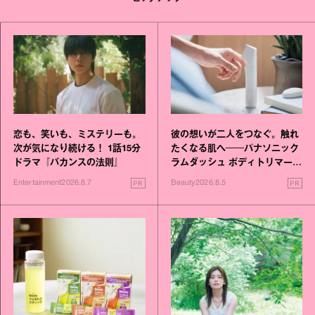
恋も、笑いも、ミステリーも。
彼の想いが二人をつなぐ。触れ
次が気になり続ける！ 1話15分
たくなる肌へ──パナソニック
ドラマ『バカンスの法則』
ラムダッシュ ボディトリマーが
進化！
PR
PR
Entertainment
2026.8.7
Beauty
2026.8.5