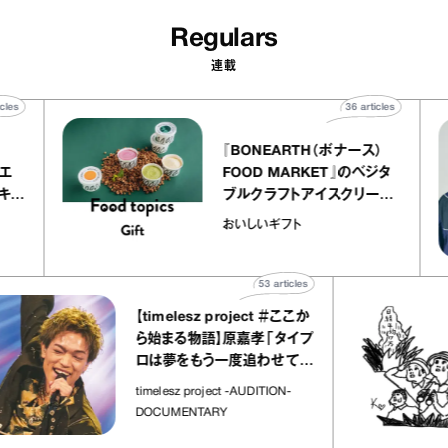
Regulars
連載
40
articles
36
articles
r
『BONEARTH（ボナース）
 アトリエ
FOOD MARKET』のベジタ
ープ キャ
ブルクラフトアイスクリーム
chico
｜真野知子の「おいしいギフ
おいしいギフト
ト」
53
articles
【timelesz project ＃ここか
ら始まる物語】原嘉孝「タイプ
ロは夢をもう一度追わせてく
れた場所」
timelesz project -AUDITION-
DOCUMENTARY