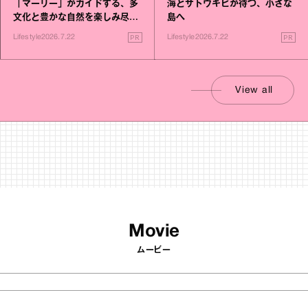
「マーリー」がガイドする、多
海とサトウキビが待つ、小さな
文化と豊かな自然を楽しみ尽く
島へ
す旅
PR
PR
Lifestyle
2026.7.22
Lifestyle
2026.7.22
View all
Movie
ムービー