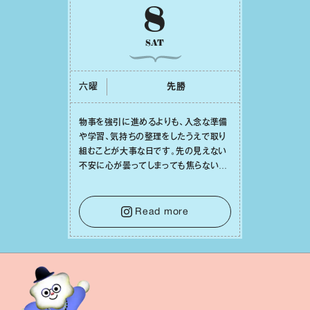
8
SAT
六曜
先勝
物事を強引に進めるよりも、⼊念な準備
や学習、気持ちの整理をしたうえで取り
組むことが⼤事な⽇です。先の⾒えない
不安に⼼が曇ってしまっても焦らない
で。意思を伝える⼯夫をしたり、あなた⾃
⾝や疲れていそうな⼈をいたわることに
時間を使いましょう。ここでしっかりとエ
Read more
ネルギーを蓄え、困難を乗り越える⼒に
変えましょう。