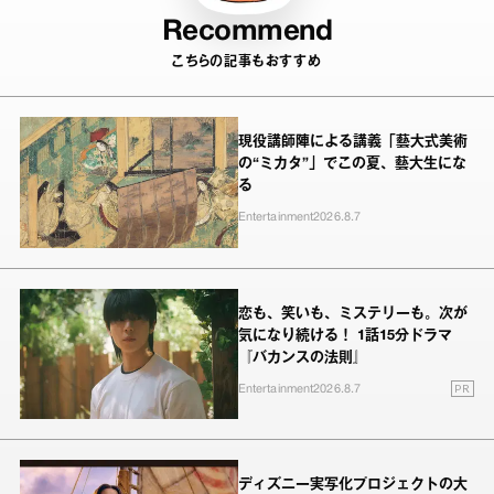
Recommend
こちらの記事もおすすめ
現役講師陣による講義「藝大式美術
の“ミカタ”」でこの夏、藝大生にな
る
Entertainment
2026.8.7
恋も、笑いも、ミステリーも。次が
気になり続ける！ 1話15分ドラマ
『バカンスの法則』
PR
Entertainment
2026.8.7
ディズニー実写化プロジェクトの大