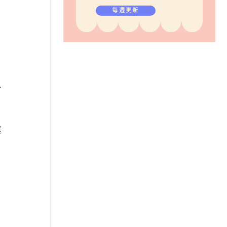
毎週更新
そ
古
運