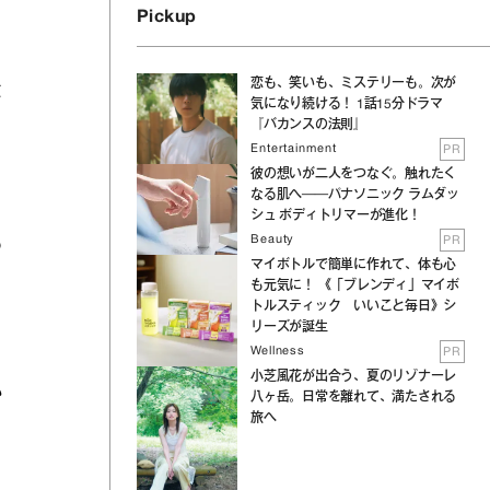
Pickup
恋も、笑いも、ミステリーも。次が
バ
気になり続ける！ 1話15分ドラマ
『バカンスの法則』
Entertainment
PR
彼の想いが二人をつなぐ。触れたく
なる肌へ──パナソニック ラムダッ
シュ ボディトリマーが進化！
Beauty
PR
う
マイボトルで簡単に作れて、体も心
も元気に！ 《「ブレンディ」マイボ
トルスティック いいこと毎日》シ
リーズが誕生
Wellness
PR
小芝風花が出合う、夏のリゾナーレ
か
八ヶ岳。日常を離れて、満たされる
旅へ