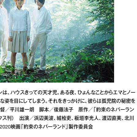
ンは、ハウスきっての天才児。ある夜、ひょんなことからエマとノー
な姿を目にしてしまう。それをきっかけに、彼らは孤児院の秘密を
ー 監督／平川雄一朗 脚本／後藤法子 原作／「約束のネバーラン
ックス刊） 出演／浜辺美波、城桧吏、板垣李光人、渡辺直美、北川
020映画「約束のネバーランド」製作委員会