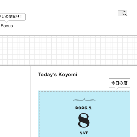
bだけの深掘り！
e
Focus
Today's Koyomi
今日の暦
2026
.
8
.
8
SAT