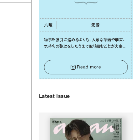
六曜
先勝
物事を強引に進めるよりも、⼊念な準備や学習、
と
気持ちの整理をしたうえで取り組むことが⼤事な
⽇です。先の⾒えない不安に⼼が曇ってしまって
も焦らないで。意思を伝える⼯夫をしたり、あなた
⾃⾝や疲れていそうな⼈をいたわることに時間を
Read more
使いましょう。ここでしっかりとエネルギーを蓄
え、困難を乗り越える⼒に変えましょう。
Latest Issue