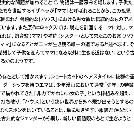
う現実的な問題が加わることで、物語は一層深みを増します。子供た
たちを世話するイザベラが「ママ」と呼ばれることから、この孤児
に囲まれた閉鎖的な「ハウス」における男女観は伝統的なものであ
ています。また原作コミックスでは、脱走を計画するエマに対し、マ
れば、飼育監（ママ）や補佐（シスター）としてまたこのお家（ハウ
「ママ」になることがエマが生き残る唯一の道であると述べます。
結婚して子供を産んでママになる以外に生きる道はない、という
るかのようです。
う存在として描かれます。ショートカットのヘアスタイルに抜群の
ーダーシップを持つエマは、少年漫画において通常「少年」の特徴
で描かれてきた「非力でかわいい女の子」という枠組みを超え、
打ち破り、「ハウス」という狭い世界から外へ飛び出そうとするの
なくズボンをはいていることは、単に動きやすい服装だからとい
た古典的なジェンダーから脱し、新しい価値観のもとで生きようと