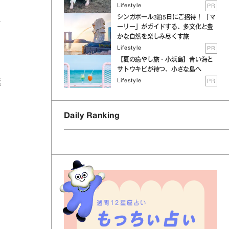
Lifestyle
PR
シンガポール3泊5日にご招待！ 「マ
が
ーリー」がガイドする、多文化と豊
かな自然を楽しみ尽くす旅
Lifestyle
PR
え
【夏の癒やし旅・小浜島】青い海と
サトウキビが待つ、小さな島へ
Lifestyle
PR
無
Daily Ranking
週間12星座占い