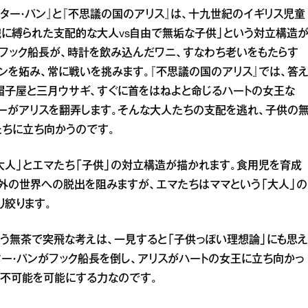
ター・パン』と『不思議の国のアリス』は、十九世紀のイギリス児童
に縛られた支配的な大人vs自由で無垢な子供」という対立構造
賊フック船長が、時計を飲み込んだワニ、すなわち老いをもたらす
ンを妬み、常に戦いを挑みます。『不思議の国のアリス』では、答
帽子屋と三月ウサギ、すぐに首をはねよと命じるハートの女王な
ーがアリスを翻弄します。そんな大人たちの支配を逃れ、子供の
たちに立ち向かうのです。
「大人」とエマたち「子供」の対立構造が描かれます。食用児を育成
外の世界への脱出を阻みますが、エマたちはママという「大人」の
り絞ります。
う無茶で突飛な考えは、一見すると「子供っぽい理想論」にも思え
ター・パンがフック船長を倒し、アリスがハートの女王に立ち向かっ
、不可能を可能にする力なのです。