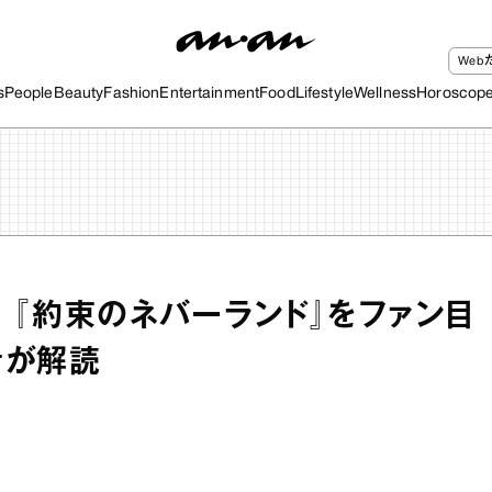
We
s
People
Beauty
Fashion
Entertainment
Food
Lifestyle
Wellness
Horoscop
? 『約束のネバーランド』をファン目
者が解読