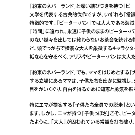
『約束のネバーランド』と深い結びつきを持つ『ピー
文学を代表する古典的傑作ですが、いずれも「常識
特徴的です。『ピーター・パン』では大人である海
「時間」に追われ、永遠に子供のままのピーター・パ
のない謎々を出しては終わらないお茶会を続ける
ど、頭でっかちで横暴な大人を象徴するキャラクタ
垢な心を守るべく、アリスやピーター・パンは大人
『約束のネバーランド』でも、ママをはじめとする
する立場にあるママは、子供たちを密かに監視し、
目をかいくぐり、自由を得るために知恵と勇気を振
特にエマが提案する「子供たち全員での脱走」とい
ます。しかし、エマが持つ「子供っぽさ」こそ、ピー
たように、「大人」が囚われている常識を打ち破り