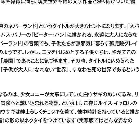
意味や象徴に満ち、現実世界や他の文学作品と深く結びついた物
のネバーランド』というタイトルが大きなヒントになります。「ネ
ムス・バリーの『ピーター・パン』に描かれる、永遠に大人にならな
バーランド』の冒頭でも、子供たちが無邪気に暮らす孤児院グレイ
のようです。しかし、エマをはじめとする子供たちは、やがてこの
「農園」であることに気づきます。その時、タイトルに込められた
「子供が大人に“なれない”世界」、すなわち死の世界であるとい
なるのは、少女コニーが大事にしていた白ウサギのぬいぐるみ、リ
冒険へと誘い込まれる物語、といえば、ご存じルイス・キャロルの
白ウサギは紳士らしくチョッキを着て、懐中時計を持っていると描
時計の形の蝶ネクタイをつけています（実写版ではどんな姿なの