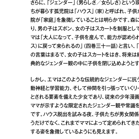
さらに、「ジェンダー」（男らしさ／女らしさ）とい
ちが暮らす孤児院は「ハウス」（家）と呼ばれ、子供
院が「家庭」を象徴していることは明らかです。森
り、男の子はズボン、女の子はスカートを制服とし
マは「大人になって、子供を産んで、能力が認められ
ス）に戻って来られるの」（四巻三十一話）と言い、
の言葉はまるで、女の子はスカートをはき、将来は
典的なジェンダー観の中に子供を閉じ込めようとす
しかし、エマはこのような伝統的なジェンダーに抗
動神経と学習能力、そして仲間を引っ張っていくリ
とされる要素を備えた少女であり、従来の少年漫画
ママが示すような限定されたジェンダー観や常識を
です。ハウス脱出を試みる夜、子供たちが男女関係
うだけでなく、これまでママによって定められてき
する姿を象徴しているようにも見えます。