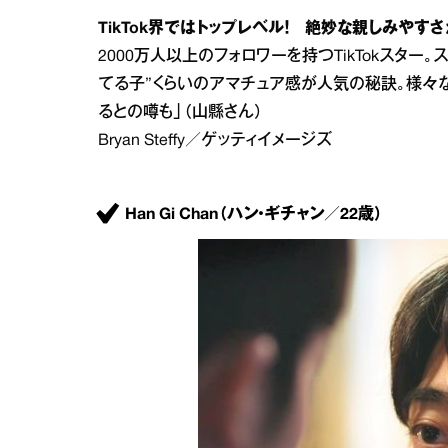
TikTok界ではトップレベル！ 絶妙な親しみやすさ
2000万人以上のフォロワーを持つTikTokスタ
てる子”くらいのアマチュア感が人気の秘訣。様々なツ
るとの噂も」（山縣さん）
Bryan Steffy／ゲッティイメージズ
Han Gi Chan（ハン・ギチャン／22歳）