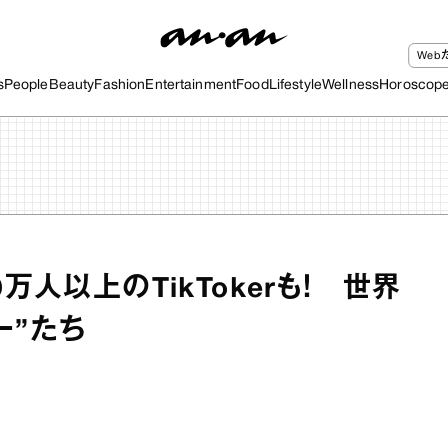
We
s
People
Beauty
Fashion
Entertainment
Food
Lifestyle
Wellness
Horoscop
0万人以上のTikTokerも！ 世界
ー”たち