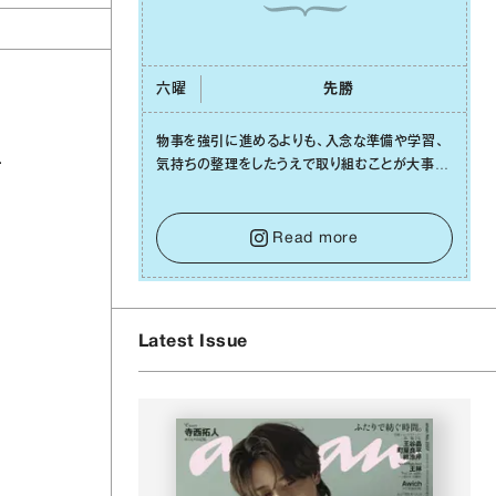
六曜
先勝
物事を強引に進めるよりも、⼊念な準備や学習、
ー
気持ちの整理をしたうえで取り組むことが⼤事な
⽇です。先の⾒えない不安に⼼が曇ってしまって
も焦らないで。意思を伝える⼯夫をしたり、あなた
⾃⾝や疲れていそうな⼈をいたわることに時間を
Read more
使いましょう。ここでしっかりとエネルギーを蓄
え、困難を乗り越える⼒に変えましょう。
Latest Issue