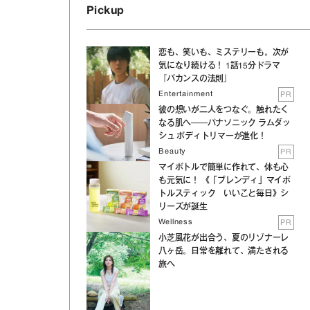
Pickup
恋も、笑いも、ミステリーも。次が
気になり続ける！ 1話15分ドラマ
『バカンスの法則』
Entertainment
PR
彼の想いが二人をつなぐ。触れたく
なる肌へ──パナソニック ラムダッ
シュ ボディトリマーが進化！
Beauty
PR
マイボトルで簡単に作れて、体も心
も元気に！ 《「ブレンディ」マイボ
トルスティック いいこと毎日》シ
リーズが誕生
Wellness
PR
小芝風花が出合う、夏のリゾナーレ
八ヶ岳。日常を離れて、満たされる
旅へ