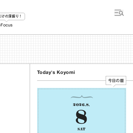
bだけの深掘り！
e
Focus
Today's Koyomi
今日の暦
2026
.
8
.
8
SAT