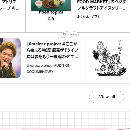
クアリー アトリエ
FOOD MARKET』の
のミルクレープ キャ
ブルクラフトアイスク
ーユほか｜chico
｜真野知子の「おいし
物
おいしいギフト
な宝物”
ト」
53
articles
【timelesz project ＃ここか
「
ら始まる物語】原嘉孝「タイプ
さ
ロは夢をもう一度追わせてく
れた場所」
社
timelesz project -AUDITION-
DOCUMENTARY
View all