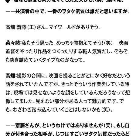
趣味も恋愛も両方なくても大丈夫かも！（笑）（菜々緒）
――共演者の中で、一番のヲタク気質は誰だと思いますか。
高畑：斎藤（工）さん。マイワールドがありそう。
菜々緒：
私もそう思った。めっちゃ闇抱えてそう！（笑） 映画
監督をやったり作品をつくったりする職人気質だし、そもそ
も突き詰めていくタイプなのかなって。
高畑：
撮影の合間に、映画を撮ることがとにかく好きだという
話をされていたんですが、きっとそういう作業をしている時
は、現場では見せないような顔をしているんだろうなって想
像してました。見えない部分がある人って魅力的です。で
も、わざわざ踏み込んでいくことはしないかも（笑）。
――斎藤さんが、というわけではありませんが（笑）、もし自
分が付き合った相手が、じつはすごいヲタク気質だったらど