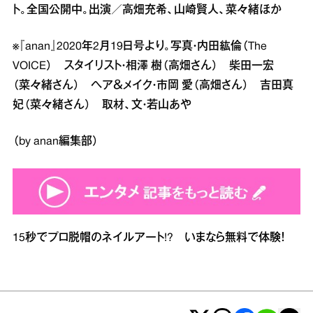
ト。全国公開中。出演／高畑充希、山崎賢人、菜々緒ほか
※『anan』2020年2月19日号より。写真・内田紘倫（The
VOICE） スタイリスト・相澤 樹（高畑さん） 柴田一宏
（菜々緒さん） ヘア＆メイク・市岡 愛（高畑さん） 吉田真
妃（菜々緒さん） 取材、文・若山あや
（by anan編集部）
15秒でプロ脱帽のネイルアート!? いまなら無料で体験！