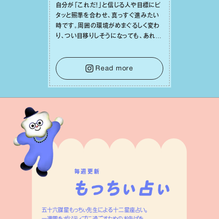
⾃分が「これだ！」と信じる⼈や⽬標にピ
タッと照準を合わせ、真っすぐ進みたい
時です。周囲の環境がめまぐるしく変わ
り、つい⽬移りしそうになっても、あれこ
れ迷う必要はありません。余計なノイズ
をそっと⼿放し、⽬の前のことに集中しま
しょう。そのブレない決意が、あなたにと
Read more
って有意義で安定した成果を引き寄せま
す。
毎週更新
五十六謀星もっちぃ先生による十二星座占い。
一週間をポジティブに過ごすためのお告げを、