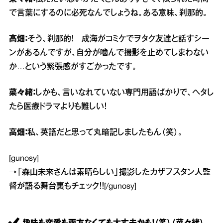
で言葉にするのに必死なんでしょうね。ある意味、刹那的。
高畑：
そう、刹那的！ 成海がコミケでヲタク友達と話すシー
ンがあるんですが、自分が噛んで撮影を止めてしまわない
か…という緊張感がすごかったです。
菜々緒：
しかも、言いなれていない専門用語ばかりで、ヘタし
たら医療ドラマよりも難しい！
高畑：
私、英語だと思って丸暗記しましたもん（笑）。
[gunosy]
→
「森山未來さんは素晴らしい」撮影したカザフスタン人監
督が語る舞台裏
もチェック！！[/gunosy]