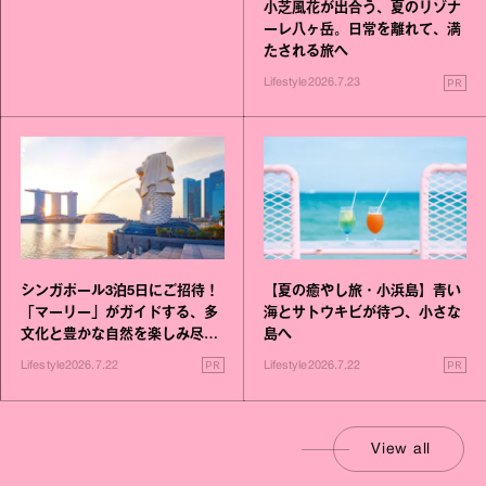
小芝風花が出合う、夏のリゾナ
ーレ八ヶ岳。日常を離れて、満
たされる旅へ
PR
Lifestyle
2026.7.23
シンガポール3泊5日にご招待！
【夏の癒やし旅・小浜島】青い
「マーリー」がガイドする、多
海とサトウキビが待つ、小さな
文化と豊かな自然を楽しみ尽く
島へ
す旅
PR
PR
Lifestyle
2026.7.22
Lifestyle
2026.7.22
View all