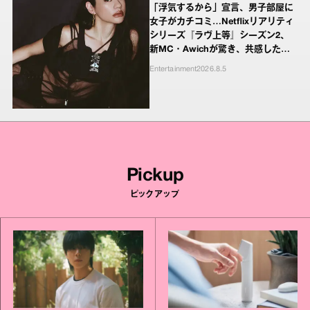
「浮気するから」宣言、男子部屋に
女子がカチコミ…Netflixリアリティ
シリーズ『ラヴ上等』シーズン2、
新MC・Awichが驚き、共感したヤ
ンキーたちの本気の恋模様
Entertainment
2026.8.5
Pickup
ピックアップ