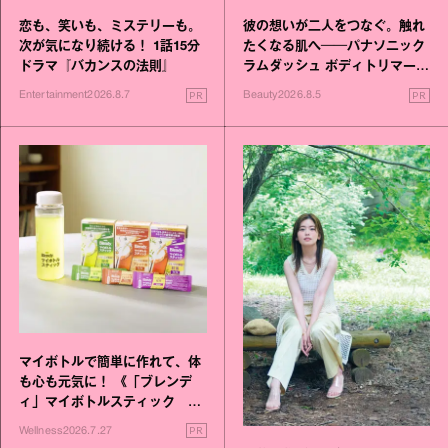
恋も、笑いも、ミステリーも。
彼の想いが二人をつなぐ。触れ
次が気になり続ける！ 1話15分
たくなる肌へ──パナソニック
ドラマ『バカンスの法則』
ラムダッシュ ボディトリマーが
進化！
PR
PR
Entertainment
2026.8.7
Beauty
2026.8.5
マイボトルで簡単に作れて、体
も心も元気に！ 《「ブレンデ
ィ」マイボトルスティック い
いこと毎日》シリーズが誕生
PR
Wellness
2026.7.27