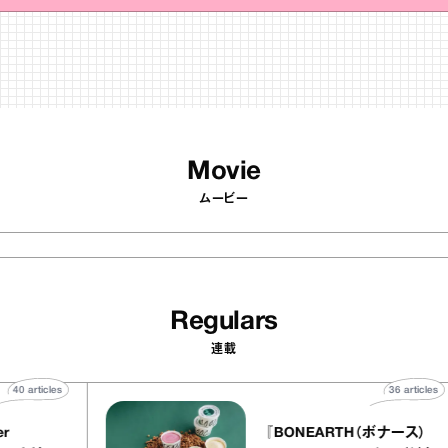
Movie
ムービー
Regulars
連載
40
articles
36
a
atelier
『BONEARTH（ボナー