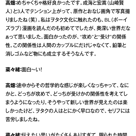
高畑：
めちゃくちゃ格好良かったです。成海と宏嵩（山崎賢
人）と3人でテンション上がって、原作とおなじ画角で写真撮
りましたね（笑）。私はヲタク文化に触れたのも、BL（ボーイ
ズラブ）漫画を読んだのも初めてでしたが、奥深い世界だな
ぁって思いました。面白かったのが、“攻め”と“受け”の関係
性。この関係性は人間のカップルにだけじゃなくて、鉛筆と
消しゴムなど物にも成立するそうなんです。
菜々緒：
面白～い！
高畑：
途中からその哲学的な感じが楽しくなっちゃって、なに
かと、どっちが攻めで、どっちが受けかの関係性を考えてし
まうようになったり。そうやって新しい世界が見えたのは楽
しかったけど、ヲタクの人はとにかく早口なので、セリフには
苦労しましたね。
菜々緒：
伝えたい思いがたくさんありすぎて、限られた時間