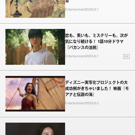
る
Entertainment
2026.8.7
恋も、笑いも、ミステリーも。次が
気になり続ける！ 1話15分ドラマ
『バカンスの法則』
PR
Entertainment
2026.8.7
ディズニー実写化プロジェクトの大
成功例がきちゃいました！ 映画『モ
アナと伝説の海』
Entertainment
2026.8.5