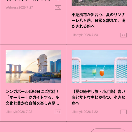
いこと毎日》シリーズが誕生
PR
Wellness
2026.7.27
小芝風花が出合う、夏のリゾナ
ーレ八ヶ岳。日常を離れて、満
たされる旅へ
PR
Lifestyle
2026.7.23
シンガポール3泊5日にご招待！
【夏の癒やし旅・小浜島】青い
「マーリー」がガイドする、多
海とサトウキビが待つ、小さな
文化と豊かな自然を楽しみ尽く
島へ
す旅
PR
PR
Lifestyle
2026.7.22
Lifestyle
2026.7.22