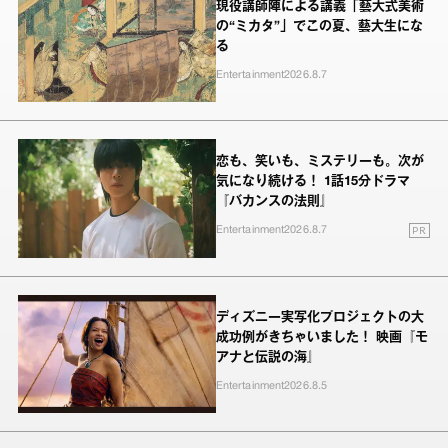
現役講師陣による講義「藝大式美術
の“ミカタ”」でこの夏、藝大生にな
る
Entertainment
2026.8.7
恋も、笑いも、ミステリーも。次が
気になり続ける！ 1話15分ドラマ
『バカンスの法則』
PR
Entertainment
2026.8.7
ディズニー実写化プロジェクトの大
成功例がきちゃいました！ 映画『モ
アナと伝説の海』
Entertainment
2026.8.5