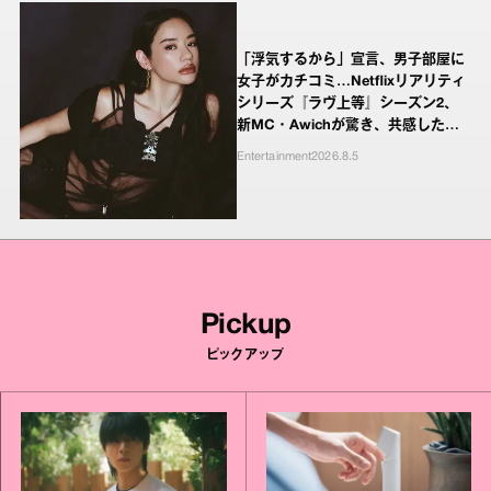
「浮気するから」宣言、男子部屋に
女子がカチコミ…Netflixリアリティ
シリーズ『ラヴ上等』シーズン2、
新MC・Awichが驚き、共感したヤ
ンキーたちの本気の恋模様
Entertainment
2026.8.5
Pickup
ピックアップ