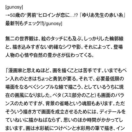
[gunosy]
→
50歳の“男前”ヒロインが恋に…!? 『ゆりあ先生の赤い糸』
最新刊
もチェック！！[/gunosy]
無二の世界観は、絵のタッチにも及ぶ。しっかりした輪郭線
と、描き込みすぎない的確なシワや影。それによって、登場
人物の心情や自然の豊かさが伝わってくる。
「漫画家と思えぬほど、画を描くことは苦手です。いまでもペ
ン入れのときはちょっと勇気が要る。それで、必要最低限の
場面をなるべくシンプルな線で描こう、としているうちに現
在の画風になりました。ベタ（スミ部分のこと）も画面のバラ
ンスのためですが、背景の省略という魂胆もあります。ただ
そういう描き方で画面を成立させるためには、ディテールを
ていねいに描かねばならず、思いのほか時間がかかってし
まいます。画は水彩紙につけペンと水彩用の筆で描き、イン