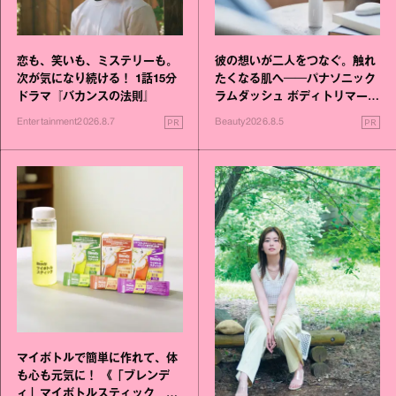
恋も、笑いも、ミステリーも。
彼の想いが二人をつなぐ。触れ
次が気になり続ける！ 1話15分
たくなる肌へ──パナソニック
ドラマ『バカンスの法則』
ラムダッシュ ボディトリマーが
進化！
PR
PR
Entertainment
2026.8.7
Beauty
2026.8.5
マイボトルで簡単に作れて、体
も心も元気に！ 《「ブレンデ
ィ」マイボトルスティック い