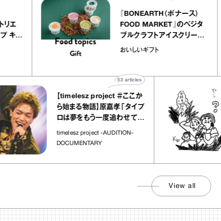
lier
『BONEARTH（ボナース）
リー アトリエ
FOOD MARKET』のベジ
クレープ キャ
ブルクラフトアイスクリー
か｜chico
｜真野知子の「おいしいギ
おいしいギフト
物”
ト」
53
articles
【timelesz project ＃ここか
ら始まる物語】原嘉孝「タイプ
ロは夢をもう一度追わせてく
れた場所」
timelesz project -AUDITION-
DOCUMENTARY
View all