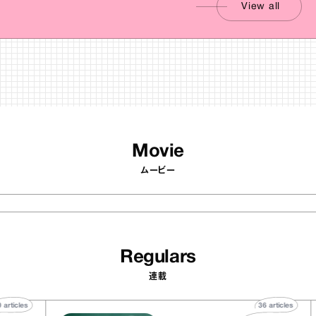
View all
Movie
ムービー
Regulars
連載
40
articles
36
article