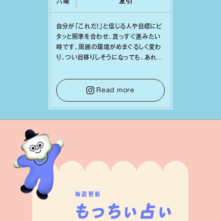
六曜
友引
⾃分が「これだ！」と信じる⼈や⽬標にピ
タッと照準を合わせ、真っすぐ進みたい
時です。周囲の環境がめまぐるしく変わ
り、つい⽬移りしそうになっても、あれこ
れ迷う必要はありません。余計なノイズ
をそっと⼿放し、⽬の前のことに集中しま
しょう。そのブレない決意が、あなたにと
Read more
って有意義で安定した成果を引き寄せま
す。
毎週更新