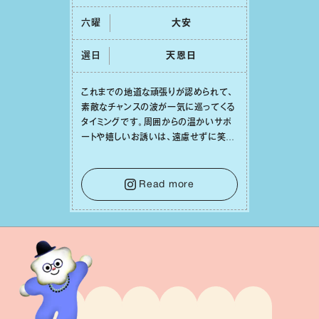
六曜
⼤安
選日
天恩⽇
これまでの地道な頑張りが認められて、
素敵なチャンスの波が⼀気に巡ってくる
タイミングです。周囲からの温かいサポ
ートや嬉しいお誘いは、遠慮せずに笑顔
で受け取りましょう。みんなと⼀緒に幸
せになっていくイメージを持って⼀歩を
踏み出して。⼀⼈⼀⼈の良いところが混
Read more
ざり合い、ハッピーな未来が形作られて
いきます。