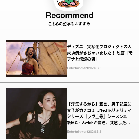
Recommend
こちらの記事もおすすめ
ディズニー実写化プロジェクトの大
成功例がきちゃいました！ 映画『モ
アナと伝説の海』
Entertainment
2026.8.5
「浮気するから」宣言、男子部屋に
女子がカチコミ…Netflixリアリティ
シリーズ『ラヴ上等』シーズン2、
新MC・Awichが驚き、共感したヤ
ンキーたちの本気の恋模様
Entertainment
2026.8.5