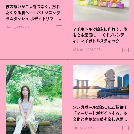
彼の想いが二人をつなぐ。触れ
たくなる肌へ──パナソニック
ラムダッシュ ボディトリマーが
進化！
PR
Beauty
2026.8.5
マイボトルで簡単に作れて、体
も心も元気に！ 《「ブレンデ
ィ」マイボトルスティック い
いこと毎日》シリーズが誕生
PR
Wellness
2026.7.27
シンガポール3泊5日にご招待！
「マーリー」がガイドする、多
文化と豊かな自然を楽しみ尽く
す旅
PR
Lifestyle
2026.7.22