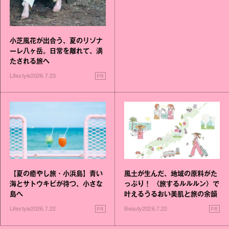
小芝風花が出合う、夏のリゾナ
ーレ八ヶ岳。日常を離れて、満
たされる旅へ
PR
Lifestyle
2026.7.23
【夏の癒やし旅・小浜島】青い
風土が生んだ、地域の原料がた
海とサトウキビが待つ、小さな
っぷり！ 〈旅するルルルン〉で
島へ
叶えるうるおい美肌と旅の余韻
PR
PR
Lifestyle
2026.7.22
Beauty
2026.7.22