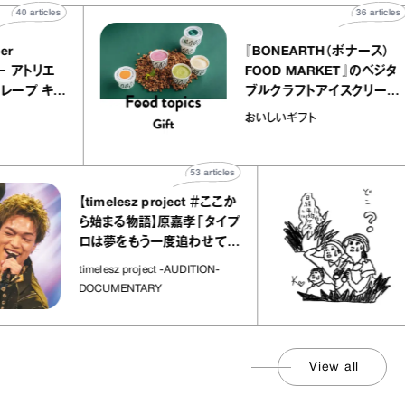
40
articles
36
art
telier
『BONEARTH（ボナース
アリー アトリエ
FOOD MARKET』のベ
ミルクレープ キャ
ブルクラフトアイスクリ
ユほか｜chico
｜真野知子の「おいしい
おいしいギフト
宝物”
ト」
53
articles
【timelesz project ＃ここか
ら始まる物語】原嘉孝「タイプ
ロは夢をもう一度追わせてく
れた場所」
社
timelesz project -AUDITION-
DOCUMENTARY
View all