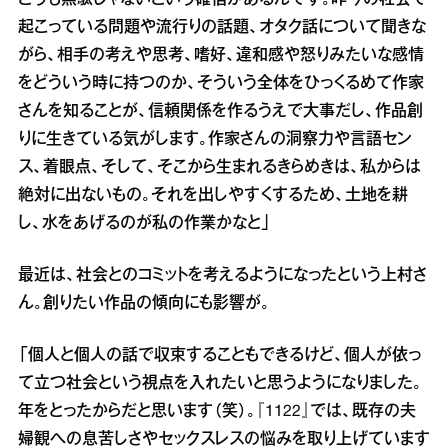
どうも無駄じゃないという確信があるんです。昨今の社会で
起こっている問題や流行りの話題、オタク話について聞きな
がら、相手の考えや思考、嗜好、違和感や怒りみたいな感情
をどういう時に持つのか、そういう全体をひっくるめて作家
さんを知ることが、信頼関係を作るうえで大事だし、作品創
りに生きている気がします。作家さんの洞察力や言語セン
ス、着眼点、そして、そこから生まれるきらめきは、私からは
絶対に出ないもの。それを出しやすくするため、土地を耕
し、水をあげるのが私の作業かなと」
最近は、社会とのコミットを考えるようになったという上村さ
ん。創りたい作品の傾向にも影響が。
「個人と個人の話で収束することもできるけど、個人が依っ
て立つ社会という視点を入れたいと思うようになりました。
年をとったからだと思います（笑）。『1122』では、既存の夫
婦観への息苦しさやセックスレスの悩みを取り上げています