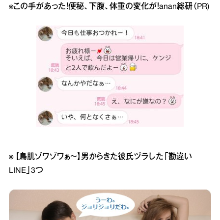
※
この手があった！便秘、下腹、体重の変化が！anan総研（PR)
※
【鳥肌ゾワゾワぁ～】男からきた彼氏ヅラした「勘違い
LINE」3つ