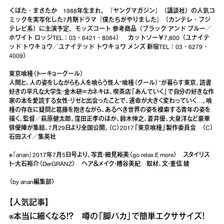
くぼた・まさたか 1988年生まれ。『ヤングマガジン』（講談社）の人気コ
ミックを実写化した7月期ドラマ『僕たちがやりました』（カンテレ・フジ
テレビ系）に主演予定。モッズコート 参考商品（ブラック アンド ブルー／
ホワイト ロッジTEL：03・6421・8084） カットソー￥7,800（ユナイテ
ッド トウキョウ／ユナイテッド トウキョウ メンズ 新宿TEL：03・6279・
4009）
東京喰種（トーキョーグール）
人間と、人の姿をしながらも人を喰らう怪人“喰種（グール）”が暮らす東京。読書
好きの平凡な大学生・金木研＝カネキは、喫茶店「あんていく」で自分の好きな作
家の本を愛読する女性・リゼと出会ったことで、運命が大きく変わっていく…。喰
種の存在に疑問と葛藤を抱きながら、あるべき世界の姿を模索する青年の姿を
描く。監督／萩原健太郎。窪田正孝のほか、鈴木伸之、蒼井優、大泉洋など豪華
俳優陣が集結。7月29日より全国公開。（C）2017「東京喰種」製作委員会 （C）
石田スイ／集英社
※『anan』2017年7月5日号より。写真・細見裕美（go relax E more） スタイリス
ト・大石裕介（DerGRANZ） ヘア＆メイク・糟谷美紀 取材、文・重信 綾
（by anan編集部）
【人気記事】
※
本当に細くなる！？ 噂の「脚パカ」で簡単エクササイズ！