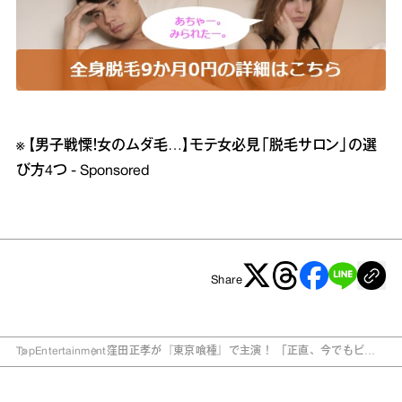
※
【男子戦慄！女のムダ毛…】モテ女必見「脱毛サロン」の選
び方4つ - Sponsored
Share
Top
Entertainment
窪田正孝が『東京喰種』で主演！ 「正直、今でもビビ
っています（笑）」