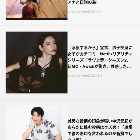
アナと伝説の海』
Entertainment
2026.8.5
「浮気するから」宣言、男子部屋に
女子がカチコミ…Netflixリアリティ
シリーズ『ラヴ上等』シーズン2、
新MC・Awichが驚き、共感したヤ
ンキーたちの本気の恋模様
Entertainment
2026.8.5
誠実な役柄の印象が強い中沢元紀が
あらたに挑む役柄はクズ男！「現場
で役の悪口を言われるのが新鮮でし