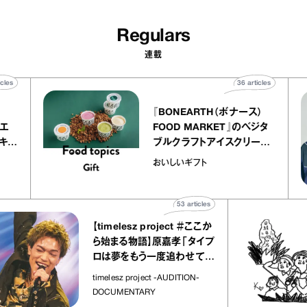
ト」
53
articles
【timelesz project ＃ここか
ら始まる物語】原嘉孝「タイプ
ロは夢をもう一度追わせてく
れた場所」
timelesz project -AUDITION-
DOCUMENTARY
View all