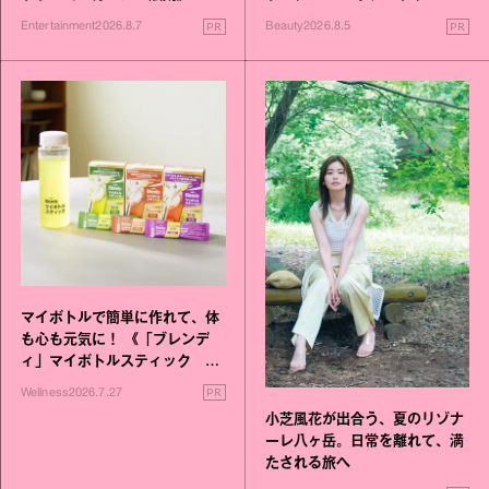
進化！
PR
PR
Entertainment
2026.8.7
Beauty
2026.8.5
マイボトルで簡単に作れて、体
も心も元気に！ 《「ブレンデ
ィ」マイボトルスティック い
いこと毎日》シリーズが誕生
PR
Wellness
2026.7.27
小芝風花が出合う、夏のリゾナ
ーレ八ヶ岳。日常を離れて、満
たされる旅へ