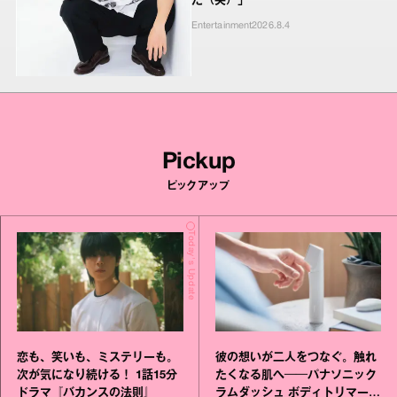
た（笑）」
Entertainment
2026.8.4
Pickup
ピックアップ
Today's Update
恋も、笑いも、ミステリーも。
彼の想いが二人をつなぐ。触れ
次が気になり続ける！ 1話15分
たくなる肌へ──パナソニック
ドラマ『バカンスの法則』
ラムダッシュ ボディトリマーが