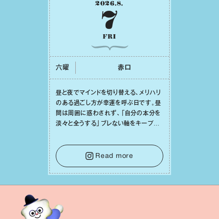
淡々と全うする」ブレない軸をキープし
て。そして夜は、疲れや寂しさから⽢い
⾔葉に流されないよう、⼼にしっかりブ
レーキをかけること。この意識の切り替
Read more
えが、あなたに確かな安⼼感をもたらす
はずです。
毎週更新
五十六謀星もっちぃ先生による十二星座占い。
一週間をポジティブに過ごすためのお告げを、
先生の分身である星座案内人・もっちぃがお届けします。
詳しくみる