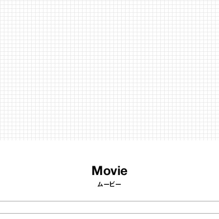
Movie
ムービー
Regulars
連載
40
articles
36
articles
r
『BONEARTH（ボナース）
 アトリエ
FOOD MARKET』のベジタ
レープ キャ
ブルクラフトアイスクリーム
｜chico
｜真野知子の「おいしいギフ
おいしいギフト