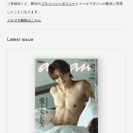
No.2507
愛とSEX
8月5日
発売
anan
BRUTUS
POPEYE
Casa BRUTUS
GINZA
Hanako