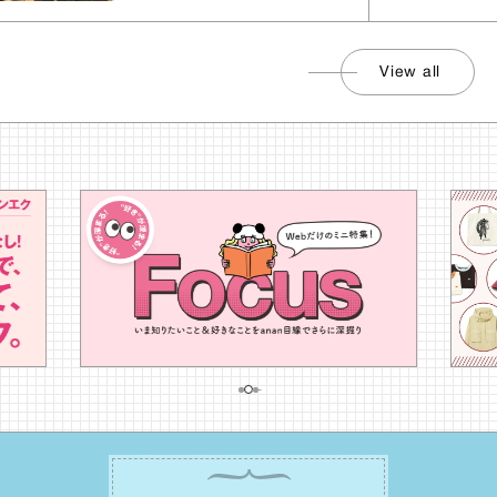
2026
.
8
.
7
FRI
六曜
⾚⼝
昼と夜でマインドを切り替える、メリハリ
のある過ごし⽅が幸運を呼ぶ⽇です。昼
間は周囲に惑わされず、「⾃分の本分を