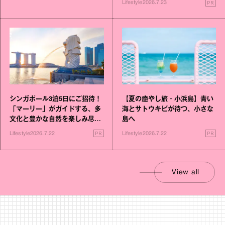
PR
Lifestyle
2026.7.23
シンガポール3泊5日にご招待！
【夏の癒やし旅・小浜島】青い
「マーリー」がガイドする、多
海とサトウキビが待つ、小さな
文化と豊かな自然を楽しみ尽く
島へ
す旅
PR
PR
Lifestyle
2026.7.22
Lifestyle
2026.7.22
View all