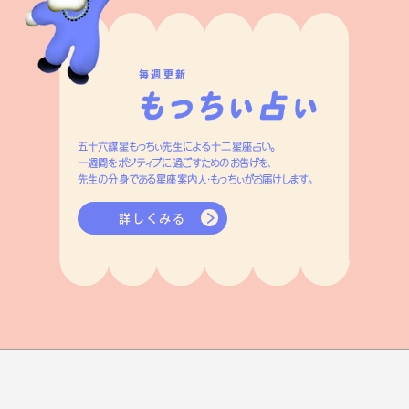
Official SNS
Categories
About
Regulars