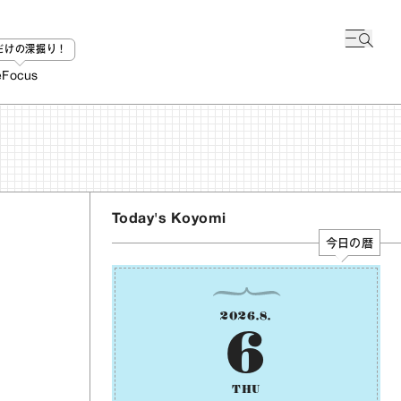
bだけの深掘り！
e
Focus
Today's Koyomi
今日の暦
2026
.
8
.
6
THU