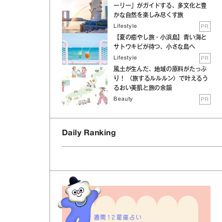
ーリー」がガイドする、多文化と豊
かな自然を楽しみ尽くす旅
Lifestyle
PR
【夏の癒やし旅・小浜島】青い海と
サトウキビが待つ、小さな島へ
Lifestyle
PR
風土が生んだ、地域の原料がたっぷ
り！ 〈旅するルルルン〉で叶えるう
るおい美肌と旅の余韻
Beauty
PR
Daily Ranking
週間12星座占い