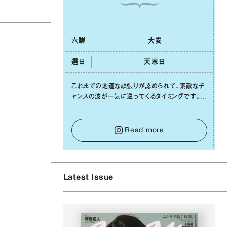
六曜
⼤安
選日
天恩⽇
っ
これまでの地道な頑張りが認められて、素敵なチ
ャンスの波が⼀気に巡ってくるタイミングです。周
囲からの温かいサポートや嬉しいお誘いは、遠慮
せずに笑顔で受け取りましょう。みんなと⼀緒に
幸せになっていくイメージを持って⼀歩を踏み出
Read more
して。⼀⼈⼀⼈の良いところが混ざり合い、ハッピ
ーな未来が形作られていきます。
Latest Issue