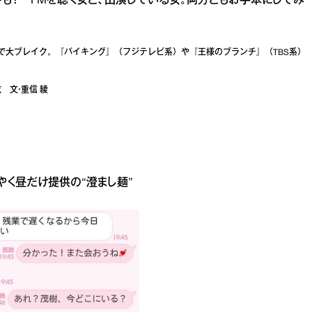
も？ FMを聴く女と、出演している女。両方ともお手本にしてみ
で大ブレイク。『バイキング』（フジテレビ系）や『王様のブランチ』（TBS系）
衣 文・重信 綾
やく昼だけ提供の“澄まし麺”