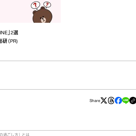
NE」2選
研（PR)
Share
の過ごし方」とは