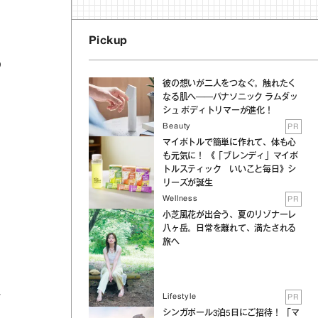
そ
Pickup
の
彼の想いが二人をつなぐ。触れたく
なる肌へ──パナソニック ラムダッ
シュ ボディトリマーが進化！
Beauty
PR
マイボトルで簡単に作れて、体も心
も元気に！ 《「ブレンディ」マイボ
トルスティック いいこと毎日》シ
リーズが誕生
Wellness
PR
小芝風花が出合う、夏のリゾナーレ
八ヶ岳。日常を離れて、満たされる
。
旅へ
、
Lifestyle
PR
方
シンガポール3泊5日にご招待！ 「マ