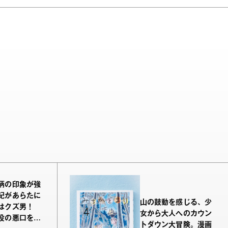
柄の印象が強
紀があらたに
山の鼓動を感じる、少
はクズ男！
女から大人へのカウン
役の悪口を言
トダウン大冒険。漫画