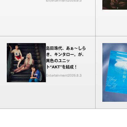
Entertainment
2026.8.5
島田珠代、あぁ〜しら
き、キンタロー。が、
異色のユニッ
ト“AKT”を結成！
Entertainment
2026.8.3