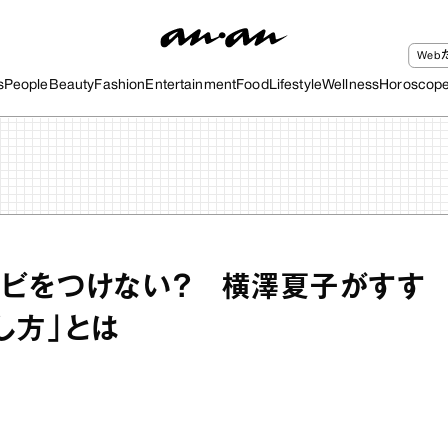
We
s
People
Beauty
Fashion
Entertainment
Food
Lifestyle
Wellness
Horoscop
ビをつけない？ 横澤夏子がすす
し方」とは