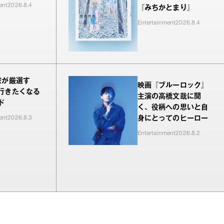
が新鮮でした
ent
2026.8.4
『みちかとまり』
Entertainment
2026.8.4
家が厳選す
映画『ブルーロック』
行きたくなる
主演の高橋文哉に聞
ド
く、役柄への思いと自
ent
2026.8.3
身にとってのヒーロー
Entertainment
2026.8.2