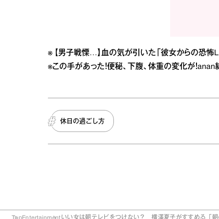
※
【男子戦慄…】血の気が引いた「彼女からの恐怖LI
※
この手があった！便秘、下腹、体重の変化が！anan総
休日の過ごし方
Top
Entertainment
いい女は朝テレビをつけない？ 横澤夏子がすすめる「朝