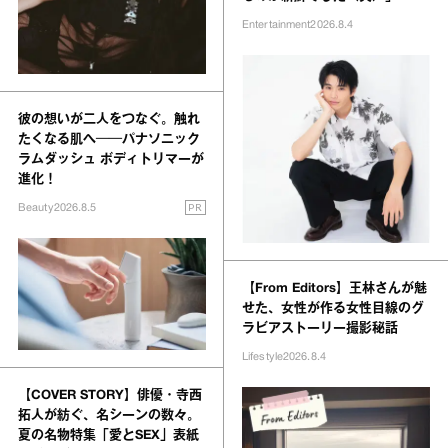
Entertainment
2026.8.4
彼の想いが二人をつなぐ。触れ
たくなる肌へ──パナソニック
ラムダッシュ ボディトリマーが
進化！
PR
Beauty
2026.8.5
【From Editors】王林さんが魅
せた、女性が作る女性目線のグ
ラビアストーリー撮影秘話
Lifestyle
2026.8.4
【COVER STORY】俳優・寺西
拓人が紡ぐ、名シーンの数々。
夏の名物特集「愛とSEX」表紙