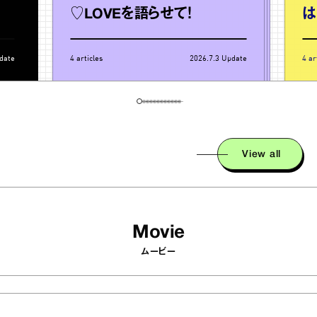
♡LOVEを語らせて！
は
date
4
articles
2026.7.3
Update
4
art
View all
Movie
ムービー