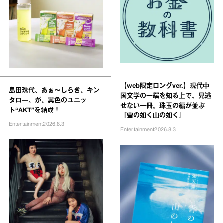
【web限定ロングver.】現代中
島田珠代、あぁ〜しらき、キン
国文学の一端を知る上で、見逃
タロー。が、異色のユニッ
せない一冊。珠玉の編が並ぶ
ト“AKT”を結成！
『雪の如く山の如く』
Entertainment
2026.8.3
Entertainment
2026.8.3