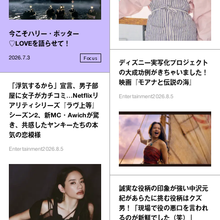
今こそハリー・ポッター
♡LOVEを語らせて！
Focus
2026.7.3
ディズニー実写化プロジェクト
の大成功例がきちゃいました！
映画『モアナと伝説の海』
「浮気するから」宣言、男子部
屋に女子がカチコミ…Netflixリ
Entertainment
2026.8.5
アリティシリーズ『ラヴ上等』
シーズン2、新MC・Awichが驚
き、共感したヤンキーたちの本
気の恋模様
Entertainment
2026.8.5
誠実な役柄の印象が強い中沢元
紀があらたに挑む役柄はクズ
男！「現場で役の悪口を言われ
るのが新鮮でした（笑）」