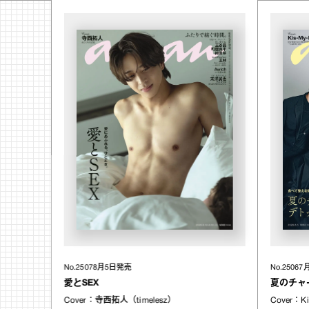
No.2506
7
No.2507
8月5日発売
夏のチャー
愛とSEX
Cover：
K
Cover：
寺西拓人（timelesz）