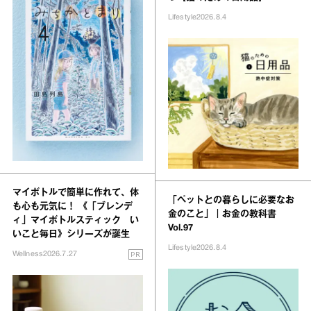
Lifestyle
2026.8.4
マイボトルで簡単に作れて、体
「ペットとの暮らしに必要なお
も心も元気に！ 《「ブレンデ
金のこと」｜お金の教科書
ィ」マイボトルスティック い
Vol.97
いこと毎日》シリーズが誕生
Lifestyle
2026.8.4
PR
Wellness
2026.7.27