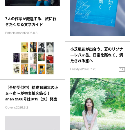
7人の作家が厳選する、旅に行
きたくなる文学ガイド
Entertainment
2026.8.3
小芝風花が出合う、夏のリゾナ
ーレ八ヶ岳。日常を離れて、満
たされる旅へ
PR
Lifestyle
2026.7.23
【予約受付中】結成15周年のふ
ぉ～ゆ～が初表紙を飾る！
anan 2508号は8/19（水）発売
Covers
2026.8.2