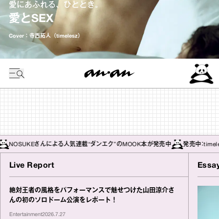
愛にあふれる、ひととき。
愛とSEX
Cover：
寺西拓人（timelesz）
Eさんによる人気連載“ダンエク”のMOOK本が発売中
発売中：timeleszの寺西
Live Report
Essa
絶対王者の⾵格をパフォーマンスで魅せつけた⼭⽥涼介さ
んの初のソロドーム公演をレポート！
Entertainment
2026.7.27