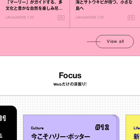
「マーリー」がガイドする、多
海とサトウキビが待つ、小さな
文化と豊かな自然を楽しみ尽く
島へ
す旅
PR
PR
Lifestyle
2026.7.22
Lifestyle
2026.7.22
View all
Focus
Webだけの深掘り！
01
#
12
Culture
Lif
手
今こそハリー・ポッター
新