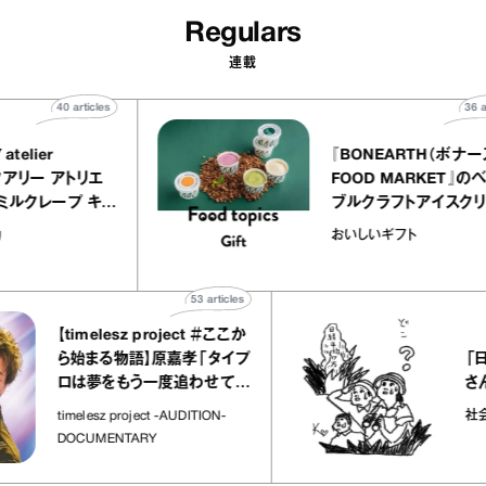
Regulars
連載
40
articles
QUALLY atelier
『BONEART
OLE（イクアリー アトリエ
FOOD MAR
ーレ）』のミルクレープ キャ
ブルクラフト
メルバニーユほか｜chico
｜真野知子の
菓子な宝物
おいしいギフト
“お菓子な宝物”
ト」
53
articles
【timelesz project ＃ここか
「日経平均
ら始まる物語】原嘉孝「タイプ
さんが解説
ロは夢をもう一度追わせてく
れた場所」
社会のじかん
timelesz project -AUDITION-
DOCUMENTARY