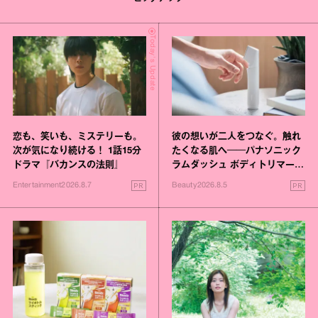
Today's Update
恋も、笑いも、ミステリーも。
彼の想いが二人をつなぐ。触れ
次が気になり続ける！ 1話15分
たくなる肌へ──パナソニック
ドラマ『バカンスの法則』
ラムダッシュ ボディトリマーが
進化！
PR
PR
Entertainment
2026.8.7
Beauty
2026.8.5