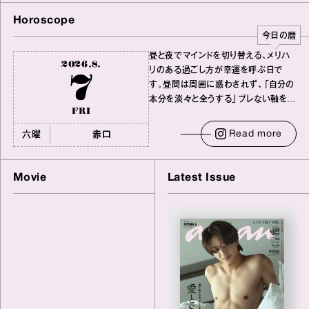
Horoscope
今日の暦
昼と夜でマインドを切り替える、メリハ
2026
.
8
.
7
リのある過ごし⽅が幸運を呼ぶ⽇で
す。昼間は周囲に惑わされず、「⾃分の
本分を淡々と全うする」ブレない軸をキ
FRI
ープして。そして夜は、疲れや寂しさか
ら⽢い⾔葉に流されないよう、⼼にしっ
Read more
六曜
⾚⼝
かりブレーキをかけること。この意識の
切り替えが、あなたに確かな安⼼感を
もたらすはずです。
Movie
Latest Issue