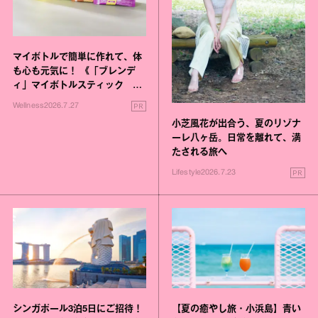
マイボトルで簡単に作れて、体
も心も元気に！ 《「ブレンデ
ィ」マイボトルスティック い
いこと毎日》シリーズが誕生
PR
Wellness
2026.7.27
小芝風花が出合う、夏のリゾナ
ーレ八ヶ岳。日常を離れて、満
たされる旅へ
PR
Lifestyle
2026.7.23
シンガポール3泊5日にご招待！
【夏の癒やし旅・小浜島】青い