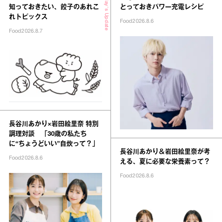
Today's Update
知っておきたい、餃子のあれこ
とっておきパワー充電レシピ
れトピックス
Food
2026.8.6
Food
2026.8.7
長谷川あかり×岩田絵里奈 特別
調理対談 「30歳の私たち
に“ちょうどいい”自炊って？」
長谷川あかり＆岩田絵里奈が考
Food
2026.8.6
える、夏に必要な栄養素って？
Food
2026.8.6