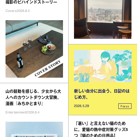
撮影のビハインドストーリー
Covers
2026.8.4
新しい自分に出会う、日記のは
山の鼓動を感じる、少女から大
じめ方。
人へのカウントダウン大冒険。
漫画『みちかとまり』
Focus
2026.5.29
Entertainment
2026.8.4
「暑い」と言えない猫のため
に。愛猫の熱中症対策グッズ5
つ【猫のための日用品】