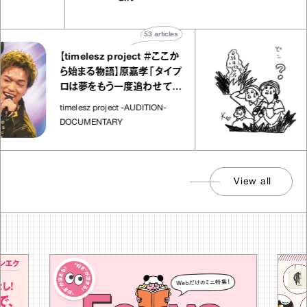
菓子な宝物”
ト」
53
articles
【timelesz project ＃ここか
「日経
ら始まる物語】原嘉孝「タイプ
さんが
ロは夢をもう一度追わせてく
れた場所」
社会の
timelesz project -AUDITION-
DOCUMENTARY
View all