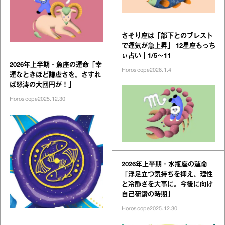
さそり座は「部下とのブレスト
で運気が急上昇」 12星座もっち
ぃ占い｜1/5～11
2026年上半期・魚座の運命「幸
Horoscope
2026.1.4
運なときほど謙虚さを。さすれ
ば怒涛の大団円が！」
Horoscope
2025.12.30
2026年上半期・水瓶座の運命
「浮足立つ気持ちを抑え、理性
と冷静さを大事に。今後に向け
自己研鑽の時期」
Horoscope
2025.12.30