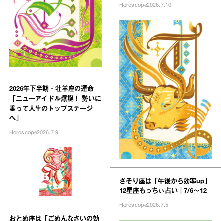
Horoscope
2026.7.10
2026年下半期・牡羊座の運命
「ニューアイドル爆誕！ 勢いに
乗って人生のトップステージ
へ」
Horoscope
2026.7.9
さそり座は「午後から効率up」
12星座もっちぃ占い｜7/6～12
Horoscope
2026.7.5
おとめ座は「ごめんなさいの効