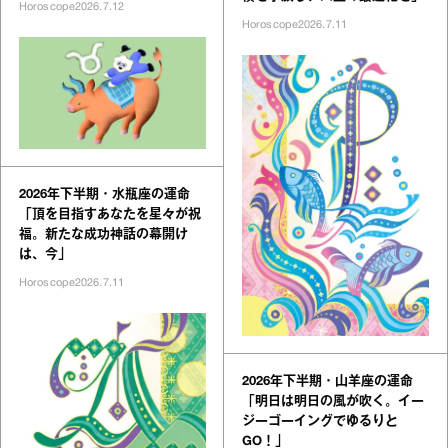
Horoscope
2026.7.12
Horoscope
2026.7.11
2026年下半期・水瓶座の運命
「頂を目指すあなたを星々が祝
福。新たな成功神話の幕開け
は、今」
Horoscope
2026.7.11
2026年下半期・山羊座の運命
「明日は明日の風が吹く。イー
ジーゴーイングでゆるりと
GO！」