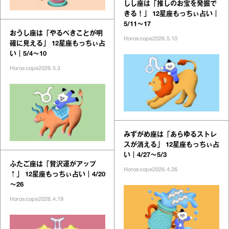
しし座は「推しのお宝を発掘で
きる！」 12星座もっちぃ占い｜
5/11～17
おうし座は「やるべきことが明
Horoscope
2026.5.10
確に見える」 12星座もっちぃ占
い｜5/4～10
Horoscope
2026.5.3
みずがめ座は「あらゆるストレ
スが消える」 12星座もっちぃ占
い｜4/27～5/3
ふたご座は「贅沢運がアップ
Horoscope
2026.4.26
↑」 12星座もっちぃ占い｜4/20
～26
Horoscope
2026.4.19