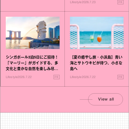
PR
Lifestyle
2026.7.23
シンガポール3泊5日にご招待！
【夏の癒やし旅・小浜島】青い
「マーリー」がガイドする、多
海とサトウキビが待つ、小さな
文化と豊かな自然を楽しみ尽く
島へ
す旅
PR
PR
Lifestyle
2026.7.22
Lifestyle
2026.7.22
View all