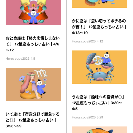
かに座は「思い切ってポチるの
が吉！」 12星座もっちぃ占い｜
4/13～19
おとめ座は「努力を惜しまない
Horoscope
2026.4.12
で」 12星座もっちぃ占い｜4/6
～12
Horoscope
2026.4.5
うお座は「趣味への投資が◎」
12星座もっちぃ占い｜3/30～
4/5
いて座は「得意分野で勝負する
Horoscope
2026.3.29
と◎」 12星座もっちぃ占い｜
3/23～29