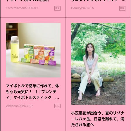
ドラマ『バカンスの法則』
ラムダッシュ ボディトリマーが
進化！
PR
PR
Entertainment
2026.8.7
Beauty
2026.8.5
マイボトルで簡単に作れて、体
も心も元気に！ 《「ブレンデ
ィ」マイボトルスティック い
いこと毎日》シリーズが誕生
PR
Wellness
2026.7.27
小芝風花が出合う、夏のリゾナ
ーレ八ヶ岳。日常を離れて、満
たされる旅へ