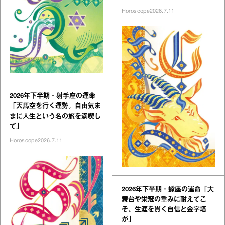
Horoscope
2026.7.11
2026年下半期・射手座の運命
「天馬空を行く運勢。自由気ま
まに人生という名の旅を満喫し
て」
Horoscope
2026.7.11
2026年下半期・蠍座の運命「大
舞台や栄冠の重みに耐えてこ
そ、生涯を貫く自信と金字塔
が」