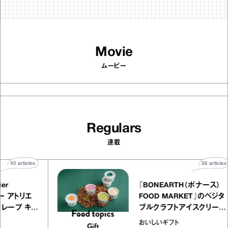
Movie
ムービー
Regulars
連載
40
articles
LLY atelier
『BONEARTH（
E（イクアリー アトリエ
FOOD MARKET
）』のミルクレープ キャ
ブルクラフトアイ
バニーユほか｜chico
｜真野知子の「お
な宝物
おいしいギフト