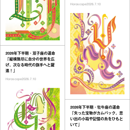
Horoscope
2026.7.10
2026年下半期・双子座の運命
「縦横無尽に自分の世界を広
げ、次なる時代の旗手へと躍
進！」
Horoscope
2026.7.10
2026年下半期・牡牛座の運命
「失った宝物がカムバック。思
い出の小箱や記憶の糸をひもと
いて」