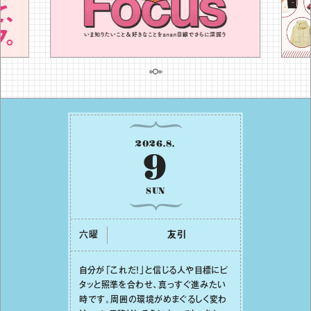
2026
.
8
.
9
SUN
六曜
友引
⾃分が「これだ！」と信じる⼈や⽬標にピ
タッと照準を合わせ、真っすぐ進みたい
時です。周囲の環境がめまぐるしく変わ