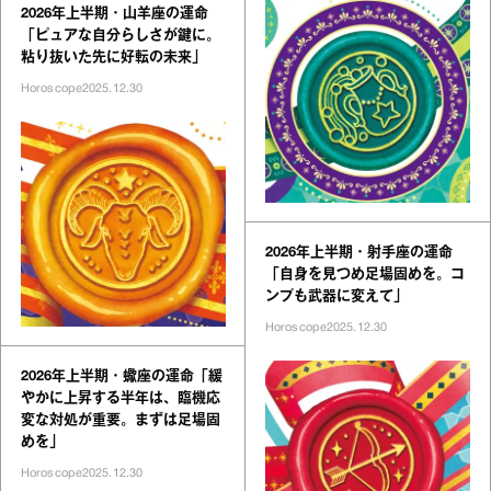
2026年上半期・山羊座の運命
「ピュアな自分らしさが鍵に。
粘り抜いた先に好転の未来」
Horoscope
2025.12.30
2026年上半期・射手座の運命
「自身を見つめ足場固めを。コ
ンプも武器に変えて」
Horoscope
2025.12.30
2026年上半期・蠍座の運命「緩
やかに上昇する半年は、臨機応
変な対処が重要。まずは足場固
めを」
Horoscope
2025.12.30