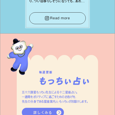
り、つい⽬移りしそうになっても、あれこ
れ迷う必要はありません。余計なノイズ
をそっと⼿放し、⽬の前のことに集中しま
しょう。そのブレない決意が、あなたにと
Read more
って有意義で安定した成果を引き寄せま
す。
毎週更新
五十六謀星もっちぃ先生による十二星座占い。
一週間をポジティブに過ごすためのお告げを、
先生の分身である星座案内人・もっちぃがお届けします。
詳しくみる