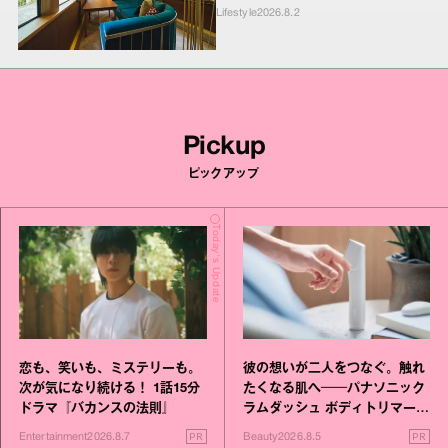
Lifestyle
2026.8.2
Pickup
ピックアップ
Today's Update
恋も、笑いも、ミステリーも。
彼の想いが二人をつなぐ。触れ
次が気になり続ける！ 1話15分
たくなる肌へ──パナソニック
ドラマ『バカンスの法則』
ラムダッシュ ボディトリマーが
進化！
PR
PR
Entertainment
2026.8.7
Beauty
2026.8.5