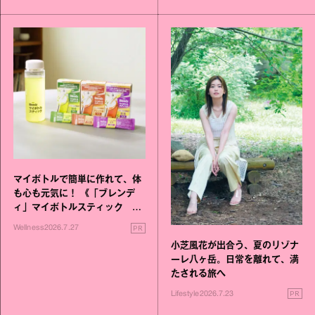
マイボトルで簡単に作れて、体
も心も元気に！ 《「ブレンデ
ィ」マイボトルスティック い
いこと毎日》シリーズが誕生
PR
Wellness
2026.7.27
小芝風花が出合う、夏のリゾナ
ーレ八ヶ岳。日常を離れて、満
たされる旅へ
PR
Lifestyle
2026.7.23