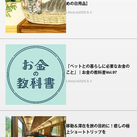
めの日用品】
Lifestyle
2026.8.4
「ペットとの暮らしに必要なお金の
こと」｜お金の教科書Vol.97
Lifestyle
2026.8.4
移動＆滞在を旅の目的に！癒しの極
上ショートトリップを