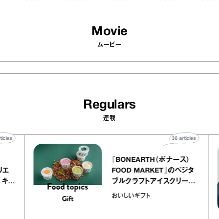
Movie
ムービー
Regulars
連載
40
articles
36
art
telier
『BONEARTH（ボナース
アリー アトリエ
FOOD MARKET』のベ
ミルクレープ キャ
ブルクラフトアイスクリ
ユほか｜chico
｜真野知子の「おいしい
おいしいギフト
宝物”
ト」