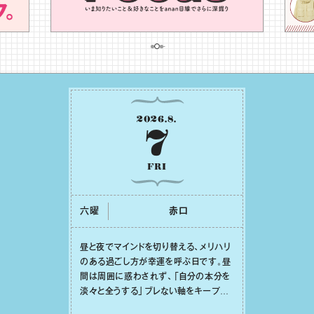
2026
.
8
.
7
FRI
六曜
⾚⼝
昼と夜でマインドを切り替える、メリハリ
のある過ごし⽅が幸運を呼ぶ⽇です。昼
間は周囲に惑わされず、「⾃分の本分を
淡々と全うする」ブレない軸をキープし
て。そして夜は、疲れや寂しさから⽢い