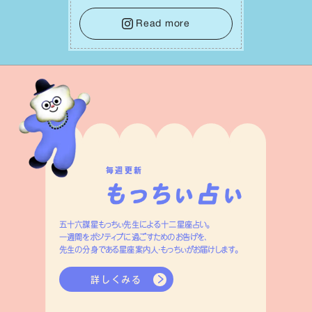
⾔葉に流されないよう、⼼にしっかりブ
レーキをかけること。この意識の切り替
Read more
えが、あなたに確かな安⼼感をもたらす
はずです。
毎週更新
五十六謀星もっちぃ先生による十二星座占い。
一週間をポジティブに過ごすためのお告げを、
先生の分身である星座案内人・もっちぃがお届けします。
詳しくみる