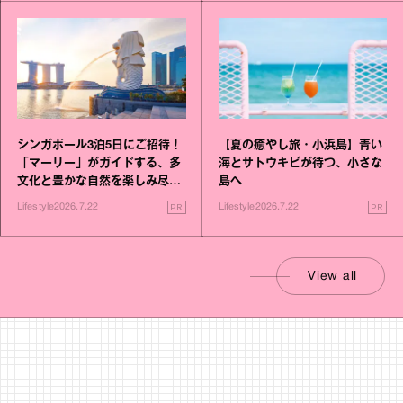
シンガポール3泊5日にご招待！
【夏の癒やし旅・小浜島】青い
「マーリー」がガイドする、多
海とサトウキビが待つ、小さな
文化と豊かな自然を楽しみ尽く
島へ
す旅
PR
PR
Lifestyle
2026.7.22
Lifestyle
2026.7.22
View all